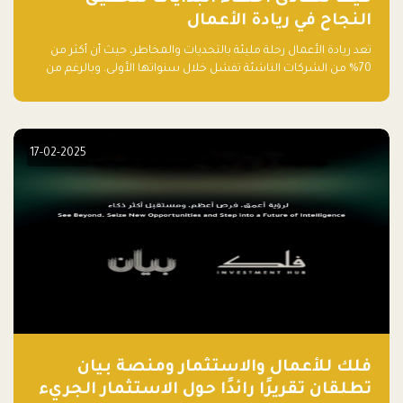
النجاح في ريادة الأعمال
تعد ريادة الأعمال رحلة مليئة بالتحديات والمخاطر، حيث أن أكثر من
70% من الشركات الناشئة تفشل خلال سنواتها الأولى. وبالرغم من
حماسة رواد الأعمال وطموحاتهم، فإن هناك أخطاء شائعة يقع فيها
الكثيرون في بداية رحلتهم، وهي التي قد تعرقل نجاحهم. في هذا
المقال، سنتعرف على أبرز هذه الأخطاء وكيفية تفاديها لضمان نجاح
مشروعك الناشئ.
17-02-2025
فلك للأعمال والاستثمار ومنصة بيان
تطلقان تقريرًا رائدًا حول الاستثمار الجريء