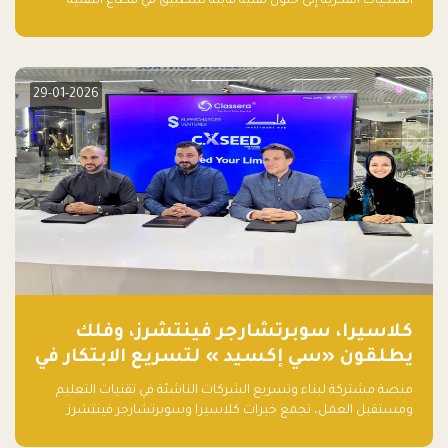
الملكيات الفكرية إلى حلول تقنية قابلة للتطبيق في قطاع التقنية
المالية
29-01-2026
كلاسيرا، سوبرتشارجر فينتشرز، وفلك
يطلقون «سي إكسيد » لتسريع الابتكار في
تقنيات التعليم ومستقبل العمل
منصة مشتركة لبناء وتسريع الشركات الناشئة في تقنيات التعليم
ومستقبل العمل، تجمع خبرات كلاسيرا وسوبرتشارجر فينتشرز
ومجموعة فلك لدعم النمو والتوسع من المملكة إلى الأسواق