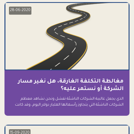
28-06-2020
مغالطة التكلفة الغارقة، هل نغير مسار
الشركة أو نستمر عليه؟
الذي يجعل غالبية الشركات الناشئة تفشل ونحن نشاهد معظم
الشركات الناشئة التي يتجاوز رأسمالها المليار دولار اليوم، وقد كانت
سابقاً على حافة الانهيار والفشل؟ ببساطة: التعلق بها.
15-09-2020