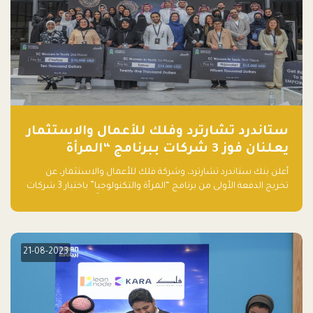
ستاندرد تشارترد وفلك للأعمال والاستثمار
يعلنان فوز 3 شركات ببرنامج “المرأة
والتكنولوجيا”
أعلن بنك ستاندرد تشارترد، وشركة فلك للأعمال والاستثمار، عن
تخريج الدفعة الأولى من برنامج “المرأة والتكنولوجيا” باختيار 3 شركات
ناشئة تقودها نساء من قبل لجنة مستقلة من الحكّام. وقدمت رائدات
الأعمال، اللواتي خضعن لبرنامج حاضنة مدته 8 أسابيع، أفكاراً مبتكرة
في مختلف القطاعات، بما فيها التكنولوجيا المالية والصحية والعقارية
والترفيه التعليمي
21-08-2023