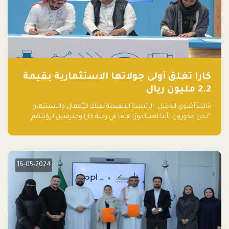
كارا تغلق أولى جولاتها الاستثمارية بقيمة
2.2 مليون ريال
قالت أضوى الدخيل، الرئيسة التنفيذية لفلك للأعمال والاستثمار:
“نحن فخورون بأننا لعبنا دورًا هاما في رحلة كارا ومترقبين لرؤيتهم
يواصلون إحداث تأثير إيجابي على البيئة. إن التزامهم بالاستدامة ليس
جيدًا لكوكبنا فحسب، بل إنه جيد أيضًا للأعمال”.
16-05-2024