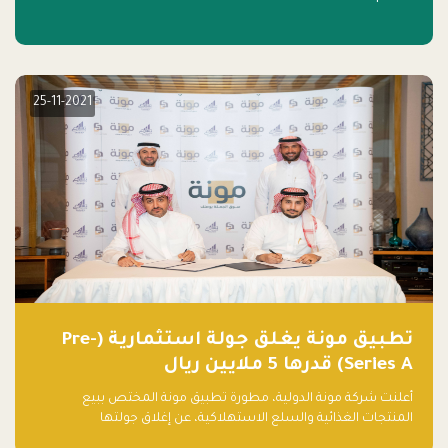
25-11-2021
تطبيق مونة يغلق جولة استثمارية (Pre-
Series A) قدرها 5 ملايين ريال
أعلنت شركة مونة الدولية، مطورة تطبيق مونة المختص ببيع
المنتجات الغذائية والسلع الاستهلاكية، عن إغلاق جولتها
الاستثمارية (Pre- series A) بقيمة 5 ملايين ريال سعودي (1.3 مليون