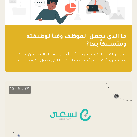
ما الذي يجعل الموظف وفياً لوظيفته
ومتمسكاً بها؟
الحوافز المالية للموظفين قد تأتي بأفضل المدراء التنفيذيين عندك،
وقد تسرق أمهر مدير أو موظف لديك. ما الذي يجعل الموظف وفياً
لوظيفته ويجعله متمسكاً بها؟
10-06-2021