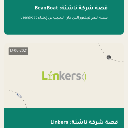
قصة شركة ناشئة: BeanBoat
قصة العم هيكتور الذي كان السبب في إنشاء Beanboat
13-06-2021
قصة شركة ناشئة: Linkers