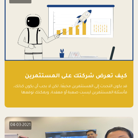
كيف تعرض شركتك على المستثمرين
قد يكون التحدث إلى المستثمرين مخيفًا، لكن لا يجب أن يكون كذلك،
فأسئلة المستثمرين ليست صعبة أو معقدة، ويمكنك توقعها
والاستعداد لها جيدًا مسبقًا
04-03-2021