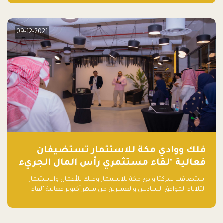
دولار أمريكي)، بقيادة شركتي دعم المنشآت المحدودة وتسارع القابضة
– التابعة لشركة يزيد الراجحي القابضة.
09-12-2021
فلك ووادي مكة للاستثمار تستضيفان
فعالية "لقاء مستثمري رأس المال الجريء
في المنطقة"
استضافت شركتا وادي مكة للاستثمار وفلك للأعمال والاستثمار
الثلاثاء الموافق السادس والعشرين من شهر أكتوبر فعالية "لقاء
مستثمري رأس المال الجريء في المنطقة" الذي جمع أكثر من 30
مشاركاً من أبرز صناديق رأس المال الجريء وممثلي المؤسسات
الاستثمارية التقنية في المنطقة.