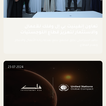
تعاون إنفينيت بي إل وفلك للأعمال
والاستثمار لتعزيز قطاع اللوجستيات
حالف استراتيجي يخلق مجتمع يدفع بعجلة ريادة الأعمال والابتكار
وتقدم القطاع.
23-07-2024