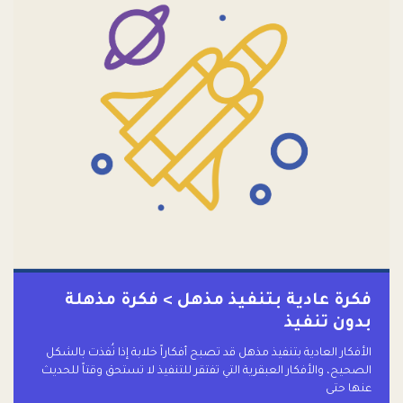
فكرة عادية بتنفيذ مذهل > فكرة مذهلة
بدون تنفيذ
الأفكار العادية بتنفيذ مذهل قد تصبح أفكاراً خلابة إذا نُفذت بالشكل
الصحيح، والأفكار العبقرية التي تفتقر للتنفيذ لا تستحق وقتاً للحديث
عنها حتى