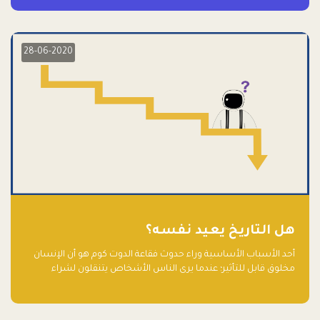
28-06-2020
هل التاريخ يعيد نفسه؟
أحد الأسباب الأساسية وراء حدوث فقاعة الدوت كوم هو أن الإنسان
مخلوق قابل للتأثير؛ عندما يرى الناس الأشخاص يتنقلون لشراء
أسهم شركات التكنولوجيا المبالغ في تقييمها في سوق الأوراق
المالية، فإنهم يقفزون للمشاركة بالفرص خوفًا من ضياع فرصة عابرة