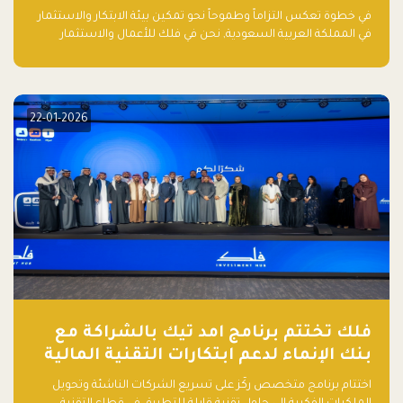
في الذكاء الاصطناعي بالمملكة العربية
في خطوة تعكس التزاماً وطموحاً نحو تمكين بيئة الابتكار والاستثمار
السعودية
في المملكة العربية السعودية, نحن في فلك للأعمال والاستثمار
بالتعاون مع منصة بيان نعلن عن إطلاق تقرير "الاستثمار الجريء في
الذكاء الاصطناعي: خارطة الطريق للمستثمرين ورواد الأعمال في
السعودية"
22-01-2026
فلك تختتم برنامج امد تيك بالشراكة مع
بنك الإنماء لدعم ابتكارات التقنية المالية
اختتام برنامج متخصص ركّز على تسريع الشركات الناشئة وتحويل