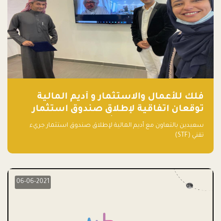
فلك للأعمال والاستثمار و أديم المالية
توقعان اتفاقية لإطلاق صندوق استثمار
جريء تقني (STF) - مشغل من قبل فـلك
سعيدين بالتعاون مع أديم المالية لإطلاق صندوق استثمار جريء
تقني (STF)
06-06-2021