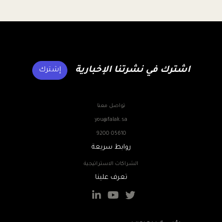
اشترك في نشرتنا الإخبارية
إشترك
تواصل معنا
you@falak.sa
9200 05610
روابط سريعة
الشراكات الاستراتيجية
تعرف علينا