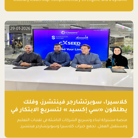
visionary leadership, complementary strengths, and a dynamic
team create a powerhouse at Falak.sa. Join our community and
elevate your startup! Follow us @FalakHub
29-01-2026
كلاسيرا، سوبرتشارجر فينتشرز، وفلك
يطلقون «سي إكسيد » لتسريع الابتكار في
تقنيات التعليم ومستقبل العمل
منصة مشتركة لبناء وتسريع الشركات الناشئة في تقنيات التعليم
ومستقبل العمل، تجمع خبرات كلاسيرا وسوبرتشارجر فينتشرز
ومجموعة فلك لدعم النمو والتوسع من المملكة إلى الأسواق