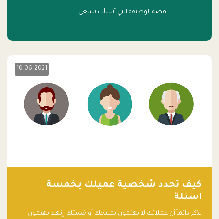
قصة الوظيفة التي أنشأت نسعى
10-06-2021
كيف تحدد شخصية عميلك بخمسة
اسئلة
تذكر دائماً أن عملائك لا يهتمون بمنتجك أو خدمتك؛ إنهم يهتمون