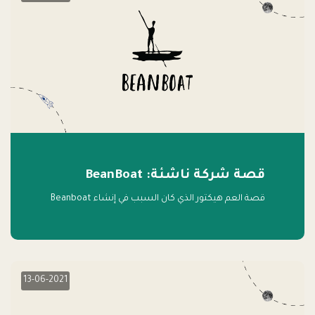
قصة شركة ناشئة: BeanBoat
قصة العم هيكتور الذي كان السبب في إنشاء Beanboat
13-06-2021