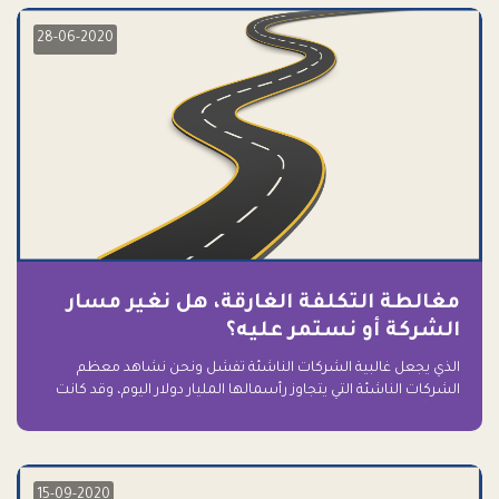
28-06-2020
مغالطة التكلفة الغارقة، هل نغير مسار
الشركة أو نستمر عليه؟
الذي يجعل غالبية الشركات الناشئة تفشل ونحن نشاهد معظم
الشركات الناشئة التي يتجاوز رأسمالها المليار دولار اليوم، وقد كانت
سابقاً على حافة الانهيار والفشل؟ ببساطة: التعلق بها.
15-09-2020