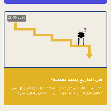
28-06-2020
هل التاريخ يعيد نفسه؟
أحد الأسباب الأساسية وراء حدوث فقاعة الدوت كوم هو أن الإنسان
مخلوق قابل للتأثير؛ عندما يرى الناس الأشخاص يتنقلون لشراء
أسهم شركات التكنولوجيا المبالغ في تقييمها في سوق الأوراق
المالية، فإنهم يقفزون للمشاركة بالفرص خوفًا من ضياع فرصة عابرة