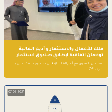
فلك للأعمال والاستثمار و أديم المالية
توقعان اتفاقية لإطلاق صندوق استثمار
جريء تقني (STF) - مشغل من قبل فـلك
سعيدين بالتعاون مع أديم المالية لإطلاق صندوق استثمار جريء
تقني (STF)
07-03-2021