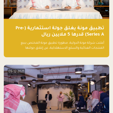
تطبيق مونة يغلق جولة استثمارية (Pre-
Series A) قدرها 5 ملايين ريال
أعلنت شركة مونة الدولية، مطورة تطبيق مونة المختص ببيع
المنتجات الغذائية والسلع الاستهلاكية، عن إغلاق جولتها
الاستثمارية (Pre- series A) بقيمة 5 ملايين ريال سعودي (1.3 مليون
دولار أمريكي)، بقيادة شركتي دعم المنشآت المحدودة وتسارع القابضة
– التابعة لشركة يزيد الراجحي القابضة.
09-12-2021