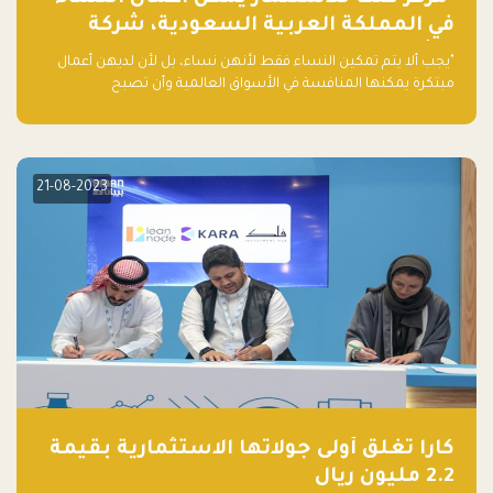
في المملكة العربية السعودية، شركة
ناشئة تلو الأخرى."
"يجب ألا يتم تمكين النساء فقط لأنهن نساء، بل لأن لديهن أعمال
مبتكرة يمكنها المنافسة في الأسواق العالمية وأن تصبح
"اليونيكورنز" التالية المولودة في المملكة العربية السعودية
21-08-2023
كارا تغلق أولى جولاتها الاستثمارية بقيمة
2.2 مليون ريال