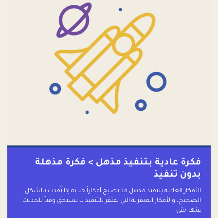
فكرة عادية بتنفيذ مذهل > فكرة مذهلة
بدون تنفيذ
الأفكار العادية بتنفيذ مذهل قد تصبح أفكاراً خلابة إذا نُفذت بالشكل
الصحيح، والأفكار العبقرية التي تفتقر للتنفيذ لا تستحق وقتاً للحديث
عنها حتى