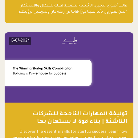
قالت أضوى الدخيل، الرئيسة التنفيذية لفلك للأعمال والاستثمار:
“نحن فخورون بأننا لعبنا دورًا هاما في رحلة كارا ومترقبين لرؤيتهم
يواصلون إحداث تأثير إيجابي على البيئة. إن التزامهم بالاستدامة ليس
جيدًا لكوكبنا فحسب، بل إنه جيد أيضًا للأعمال”.
15-07-2024
توليفة المهارات الناجحة للشركات
الناشئة | بناء قوة لا يستهان بها
Discover the essential skills for startup success. Learn how