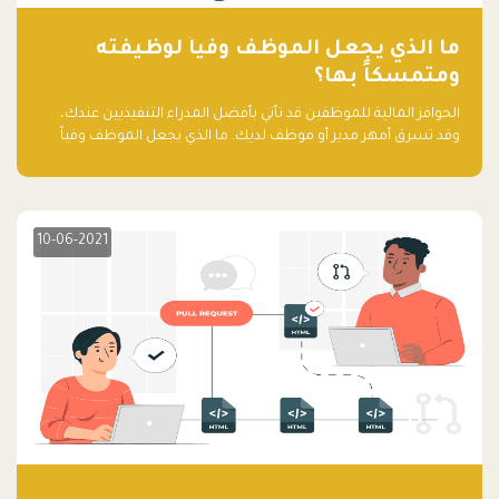
ما الذي يجعل الموظف وفياً لوظيفته
ومتمسكاً بها؟
الحوافز المالية للموظفين قد تأتي بأفضل المدراء التنفيذيين عندك،
وقد تسرق أمهر مدير أو موظف لديك. ما الذي يجعل الموظف وفياً
لوظيفته ويجعله متمسكاً بها؟
10-06-2021