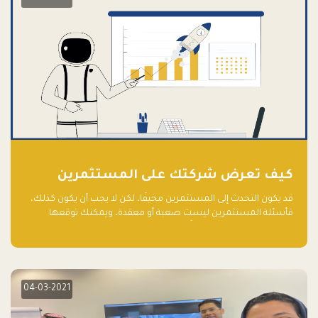
كيف تعرض شركتك على المستثمرين
قد يكون التحدث إلى المستثمرين مخيفًا، لكن لا يجب أن يكون كذلك،
فأسئلة المستثمرين ليست صعبة أو معقدة، ويمكنك توقعها
والاستعداد لها جيدًا مسبقًا
04-03-2021