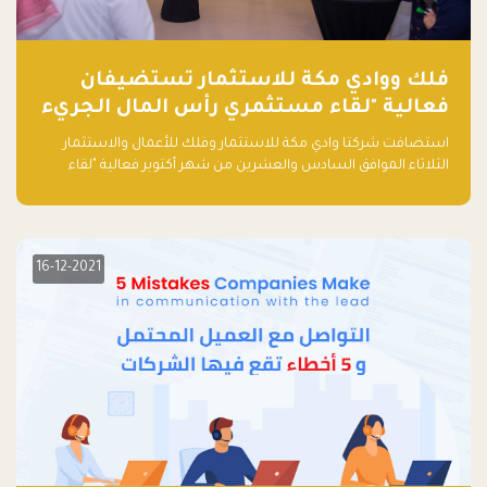
فلك ووادي مكة للاستثمار تستضيفان
فعالية "لقاء مستثمري رأس المال الجريء
في المنطقة"
استضافت شركتا وادي مكة للاستثمار وفلك للأعمال والاستثمار
الثلاثاء الموافق السادس والعشرين من شهر أكتوبر فعالية "لقاء
مستثمري رأس المال الجريء في المنطقة" الذي جمع أكثر من 30
مشاركاً من أبرز صناديق رأس المال الجريء وممثلي المؤسسات
الاستثمارية التقنية في المنطقة.
16-12-2021