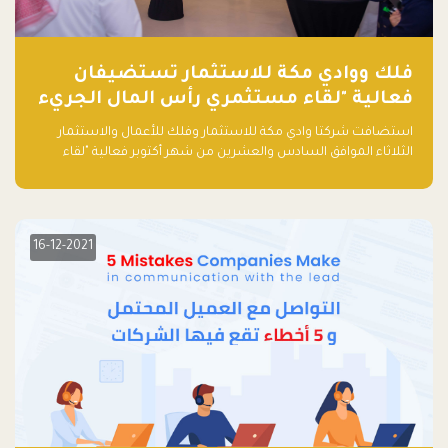
فلك ووادي مكة للاستثمار تستضيفان
فعالية "لقاء مستثمري رأس المال الجريء
في المنطقة"
استضافت شركتا وادي مكة للاستثمار وفلك للأعمال والاستثمار
الثلاثاء الموافق السادس والعشرين من شهر أكتوبر فعالية "لقاء
مستثمري رأس المال الجريء في المنطقة" الذي جمع أكثر من 30
مشاركاً من أبرز صناديق رأس المال الجريء وممثلي المؤسسات
الاستثمارية التقنية في المنطقة.
16-12-2021