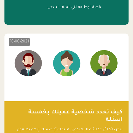
قصة الوظيفة التي أنشأت نسعى
10-06-2021
كيف تحدد شخصية عميلك بخمسة
اسئلة
تذكر دائماً أن عملائك لا يهتمون بمنتجك أو خدمتك؛ إنهم يهتمون