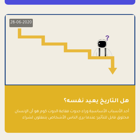
28-06-2020
هل التاريخ يعيد نفسه؟
أحد الأسباب الأساسية وراء حدوث فقاعة الدوت كوم هو أن الإنسان
مخلوق قابل للتأثير؛ عندما يرى الناس الأشخاص يتنقلون لشراء
أسهم شركات التكنولوجيا المبالغ في تقييمها في سوق الأوراق
المالية، فإنهم يقفزون للمشاركة بالفرص خوفًا من ضياع فرصة عابرة