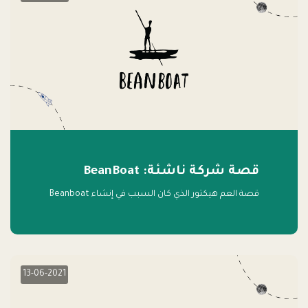
قصة شركة ناشئة: BeanBoat
قصة العم هيكتور الذي كان السبب في إنشاء Beanboat
13-06-2021