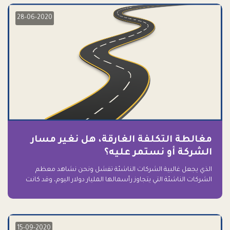
28-06-2020
مغالطة التكلفة الغارقة، هل نغير مسار
الشركة أو نستمر عليه؟
الذي يجعل غالبية الشركات الناشئة تفشل ونحن نشاهد معظم
الشركات الناشئة التي يتجاوز رأسمالها المليار دولار اليوم، وقد كانت
سابقاً على حافة الانهيار والفشل؟ ببساطة: التعلق بها.
15-09-2020