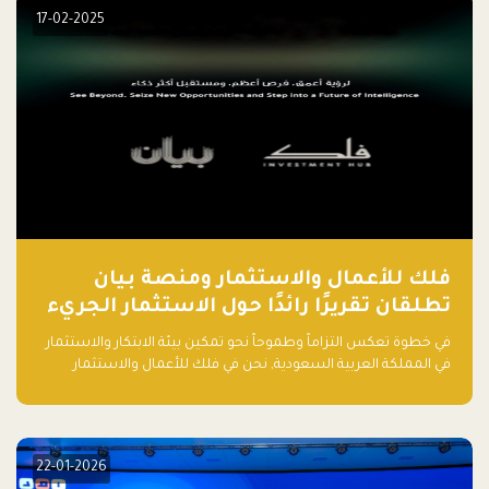
مشروعك الناشئ.
17-02-2025
فلك للأعمال والاستثمار ومنصة بيان
تطلقان تقريرًا رائدًا حول الاستثمار الجريء
في الذكاء الاصطناعي بالمملكة العربية
في خطوة تعكس التزاماً وطموحاً نحو تمكين بيئة الابتكار والاستثمار
السعودية
في المملكة العربية السعودية, نحن في فلك للأعمال والاستثمار
بالتعاون مع منصة بيان نعلن عن إطلاق تقرير "الاستثمار الجريء في
الذكاء الاصطناعي: خارطة الطريق للمستثمرين ورواد الأعمال في
السعودية"
22-01-2026