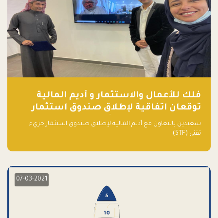
فلك للأعمال والاستثمار و أديم المالية
توقعان اتفاقية لإطلاق صندوق استثمار
جريء تقني (STF) - مشغل من قبل فـلك
سعيدين بالتعاون مع أديم المالية لإطلاق صندوق استثمار جريء
تقني (STF)
07-03-2021