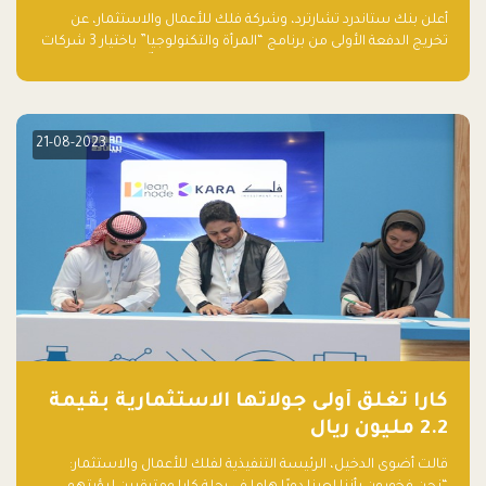
والتكنولوجيا”
أعلن بنك ستاندرد تشارترد، وشركة فلك للأعمال والاستثمار، عن
تخريج الدفعة الأولى من برنامج “المرأة والتكنولوجيا” باختيار 3 شركات
ناشئة تقودها نساء من قبل لجنة مستقلة من الحكّام. وقدمت رائدات
الأعمال، اللواتي خضعن لبرنامج حاضنة مدته 8 أسابيع، أفكاراً مبتكرة
في مختلف القطاعات، بما فيها التكنولوجيا المالية والصحية والعقارية
والترفيه التعليمي
21-08-2023
كارا تغلق أولى جولاتها الاستثمارية بقيمة
2.2 مليون ريال
قالت أضوى الدخيل، الرئيسة التنفيذية لفلك للأعمال والاستثمار: