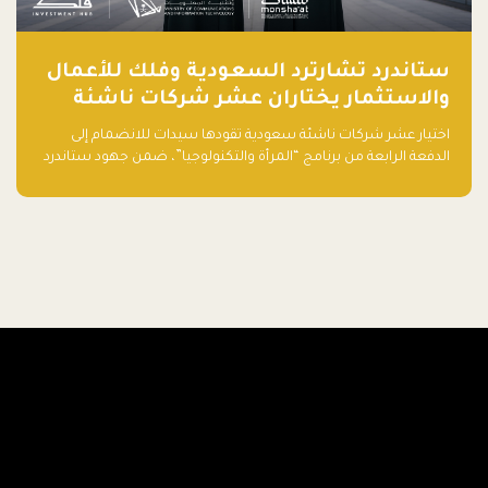
ستاندرد تشارترد السعودية وفلك للأعمال
والاستثمار يختاران عشر شركات ناشئة
تقودها سيدات للدفعة الرابعة من برنامج
اختيار عشر شركات ناشئة سعودية تقودها سيدات للانضمام إلى
"المرأة والتكنولوجيا"
الدفعة الرابعة من برنامج “المرأة والتكنولوجيا”، ضمن جهود ستاندرد
تشارترد السعودية وفلك للأعمال والاستثمار لدعم رائدات الأعمال
وتعزيز منظومة الشركات الناشئة في المملكة.