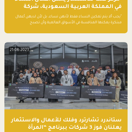
في المملكة العربية السعودية، شركة
ناشئة تلو الأخرى."
"يجب ألا يتم تمكين النساء فقط لأنهن نساء، بل لأن لديهن أعمال
مبتكرة يمكنها المنافسة في الأسواق العالمية وأن تصبح
"اليونيكورنز" التالية المولودة في المملكة العربية السعودية
21-08-2023
ستاندرد تشارترد وفلك للأعمال والاستثمار
يعلنان فوز 3 شركات ببرنامج “المرأة