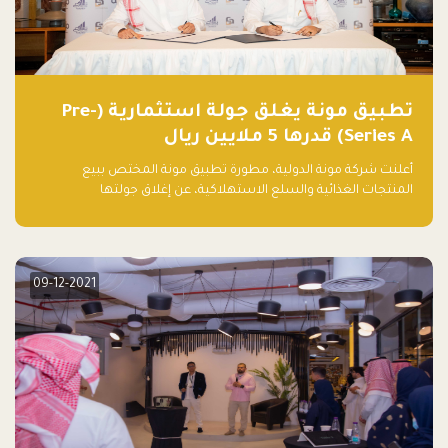
تطبيق مونة يغلق جولة استثمارية (Pre-
Series A) قدرها 5 ملايين ريال
أعلنت شركة مونة الدولية، مطورة تطبيق مونة المختص ببيع
المنتجات الغذائية والسلع الاستهلاكية، عن إغلاق جولتها
الاستثمارية (Pre- series A) بقيمة 5 ملايين ريال سعودي (1.3 مليون
دولار أمريكي)، بقيادة شركتي دعم المنشآت المحدودة وتسارع القابضة
– التابعة لشركة يزيد الراجحي القابضة.
09-12-2021