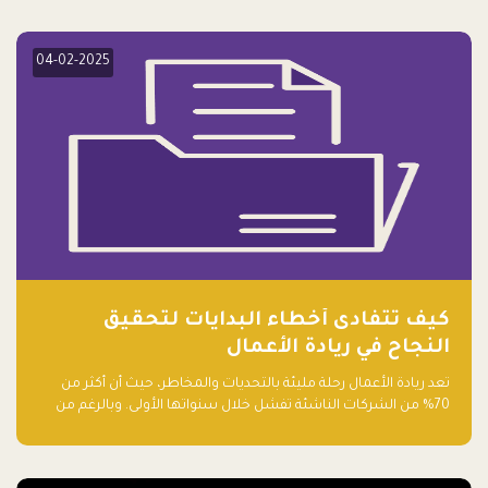
elevate your startup! Follow us @FalakHub
04-02-2025
كيف تتفادى أخطاء البدايات لتحقيق
النجاح في ريادة الأعمال
تعد ريادة الأعمال رحلة مليئة بالتحديات والمخاطر، حيث أن أكثر من
70% من الشركات الناشئة تفشل خلال سنواتها الأولى. وبالرغم من
حماسة رواد الأعمال وطموحاتهم، فإن هناك أخطاء شائعة يقع فيها
الكثيرون في بداية رحلتهم، وهي التي قد تعرقل نجاحهم. في هذا
المقال، سنتعرف على أبرز هذه الأخطاء وكيفية تفاديها لضمان نجاح