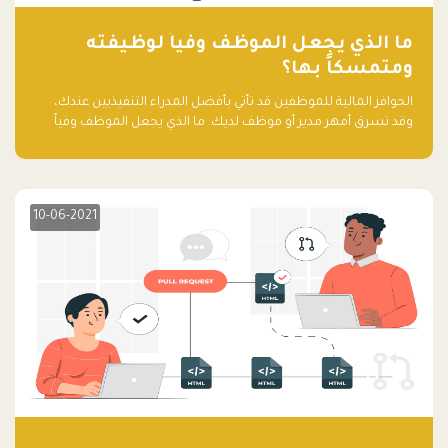
ما الذي يجعل الموظف وفياً لوظيفته
ومتمسكاً بها؟
الحوافز المالية للموظفين قد تأتي بأفضل المدراء التنفيذيين عندك،
وقد تسرق أمهر مدير أو موظف لديك. ما الذي يجعل الموظف وفياً
لوظيفته ويجعله متمسكاً بها؟
10-06-2021