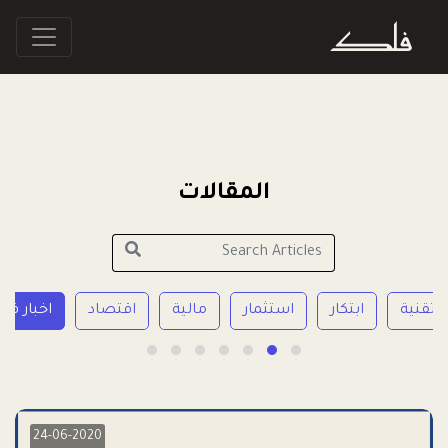
المقالات
تقنية
ابتكار
استثمار
مالية
اقتصاد
اخبار فل
24-06-2020