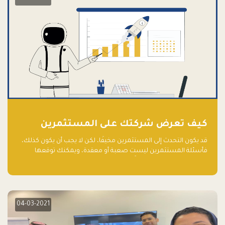
كيف تعرض شركتك على المستثمرين
قد يكون التحدث إلى المستثمرين مخيفًا، لكن لا يجب أن يكون كذلك،
فأسئلة المستثمرين ليست صعبة أو معقدة، ويمكنك توقعها
والاستعداد لها جيدًا مسبقًا
04-03-2021