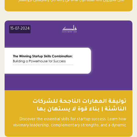
“نحن فخورون بأننا لعبنا دورًا هاما في رحلة كارا ومترقبين لرؤيتهم
يواصلون إحداث تأثير إيجابي على البيئة. إن التزامهم بالاستدامة ليس
جيدًا لكوكبنا فحسب، بل إنه جيد أيضًا للأعمال”.
15-07-2024
توليفة المهارات الناجحة للشركات
الناشئة | بناء قوة لا يستهان بها
Discover the essential skills for startup success. Learn how
visionary leadership, complementary strengths, and a dynamic
team create a powerhouse at Falak.sa. Join our community and