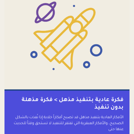
فكرة عادية بتنفيذ مذهل > فكرة مذهلة
بدون تنفيذ
الأفكار العادية بتنفيذ مذهل قد تصبح أفكاراً خلابة إذا نُفذت بالشكل
الصحيح، والأفكار العبقرية التي تفتقر للتنفيذ لا تستحق وقتاً للحديث
عنها حتى