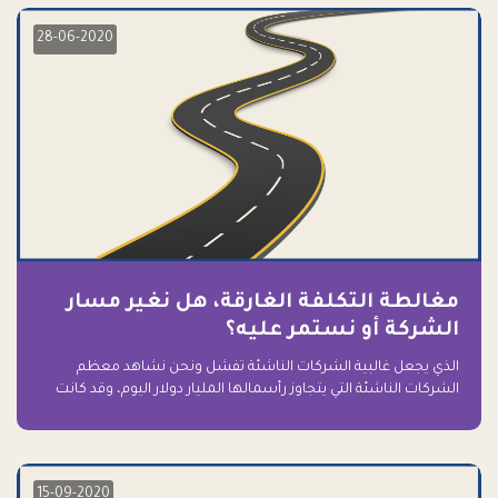
28-06-2020
مغالطة التكلفة الغارقة، هل نغير مسار
الشركة أو نستمر عليه؟
الذي يجعل غالبية الشركات الناشئة تفشل ونحن نشاهد معظم
الشركات الناشئة التي يتجاوز رأسمالها المليار دولار اليوم، وقد كانت
سابقاً على حافة الانهيار والفشل؟ ببساطة: التعلق بها.
15-09-2020