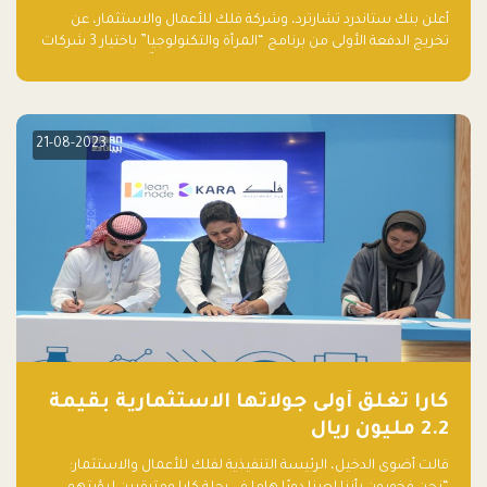
والتكنولوجيا”
أعلن بنك ستاندرد تشارترد، وشركة فلك للأعمال والاستثمار، عن
تخريج الدفعة الأولى من برنامج “المرأة والتكنولوجيا” باختيار 3 شركات
ناشئة تقودها نساء من قبل لجنة مستقلة من الحكّام. وقدمت رائدات
الأعمال، اللواتي خضعن لبرنامج حاضنة مدته 8 أسابيع، أفكاراً مبتكرة
في مختلف القطاعات، بما فيها التكنولوجيا المالية والصحية والعقارية
والترفيه التعليمي
21-08-2023
كارا تغلق أولى جولاتها الاستثمارية بقيمة
2.2 مليون ريال
قالت أضوى الدخيل، الرئيسة التنفيذية لفلك للأعمال والاستثمار: