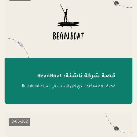
قصة شركة ناشئة: BeanBoat
قصة العم هيكتور الذي كان السبب في إنشاء Beanboat
13-06-2021