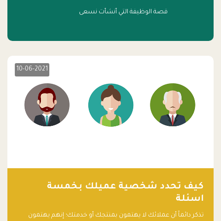
قصة الوظيفة التي أنشأت نسعى
10-06-2021
كيف تحدد شخصية عميلك بخمسة
اسئلة
تذكر دائماً أن عملائك لا يهتمون بمنتجك أو خدمتك؛ إنهم يهتمون