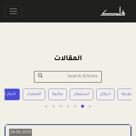
المقالات
تقنية
ابتكار
استثمار
مالية
اقتصاد
اخبار فل
24-06-2020