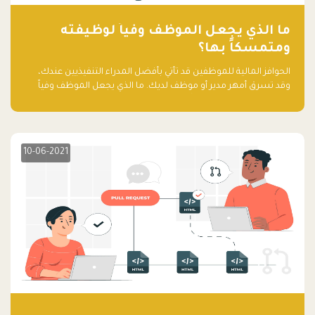
ما الذي يجعل الموظف وفياً لوظيفته
ومتمسكاً بها؟
الحوافز المالية للموظفين قد تأتي بأفضل المدراء التنفيذيين عندك،
وقد تسرق أمهر مدير أو موظف لديك. ما الذي يجعل الموظف وفياً
لوظيفته ويجعله متمسكاً بها؟
10-06-2021