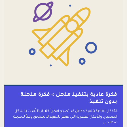
فكرة عادية بتنفيذ مذهل > فكرة مذهلة
بدون تنفيذ
الأفكار العادية بتنفيذ مذهل قد تصبح أفكاراً خلابة إذا نُفذت بالشكل
الصحيح، والأفكار العبقرية التي تفتقر للتنفيذ لا تستحق وقتاً للحديث
عنها حتى