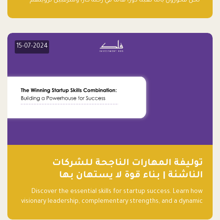
“نحن فخورون بأننا لعبنا دورًا هاما في رحلة كارا ومترقبين لرؤيتهم
يواصلون إحداث تأثير إيجابي على البيئة. إن التزامهم بالاستدامة ليس
جيدًا لكوكبنا فحسب، بل إنه جيد أيضًا للأعمال”.
15-07-2024
توليفة المهارات الناجحة للشركات
الناشئة | بناء قوة لا يستهان بها
Discover the essential skills for startup success. Learn how
visionary leadership, complementary strengths, and a dynamic
team create a powerhouse at Falak.sa. Join our community and