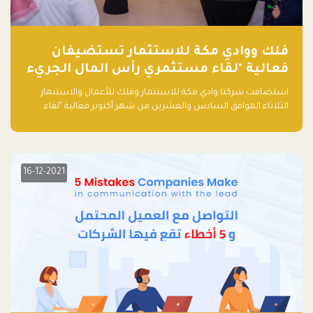
فلك ووادي مكة للاستثمار تستضيفان
فعالية "لقاء مستثمري رأس المال الجريء
في المنطقة"
استضافت شركتا وادي مكة للاستثمار وفلك للأعمال والاستثمار
الثلاثاء الموافق السادس والعشرين من شهر أكتوبر فعالية "لقاء
مستثمري رأس المال الجريء في المنطقة" الذي جمع أكثر من 30
مشاركاً من أبرز صناديق رأس المال الجريء وممثلي المؤسسات
الاستثمارية التقنية في المنطقة.
16-12-2021