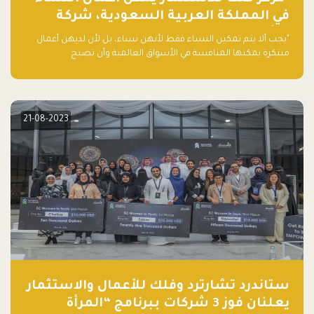
في المملكة العربية السعودية، شركة
ناشئة تلو الأخرى."
"يجب ألا يتم تمكين النساء فقط لأنهن نساء، بل لأن لديهن أعمال
مبتكرة يمكنها المنافسة في الأسواق العالمية وأن تصبح
"اليونيكورنز" التالية المولودة في المملكة العربية السعودية
21-08-2023
ستاندرد تشارترد وفلك للأعمال والاستثمار
يعلنان فوز 3 شركات ببرنامج “المرأة