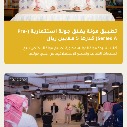
تطبيق مونة يغلق جولة استثمارية (Pre-
Series A) قدرها 5 ملايين ريال
أعلنت شركة مونة الدولية، مطورة تطبيق مونة المختص ببيع
المنتجات الغذائية والسلع الاستهلاكية، عن إغلاق جولتها
الاستثمارية (Pre- series A) بقيمة 5 ملايين ريال سعودي (1.3 مليون
دولار أمريكي)، بقيادة شركتي دعم المنشآت المحدودة وتسارع القابضة
– التابعة لشركة يزيد الراجحي القابضة.
09-12-2021