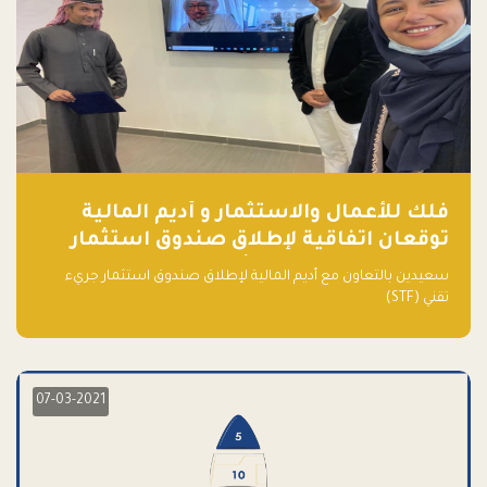
فلك للأعمال والاستثمار و أديم المالية
توقعان اتفاقية لإطلاق صندوق استثمار
جريء تقني (STF) - مشغل من قبل فـلك
سعيدين بالتعاون مع أديم المالية لإطلاق صندوق استثمار جريء
تقني (STF)
07-03-2021