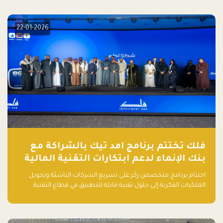
elevate your startup! Follow us @FalakHub
22-01-2026
فلك تختتم برنامج امد تيك بالشراكة مع
بنك الإنماء لدعم ابتكارات التقنية المالية
اختتام برنامج متخصص ركّز على تسريع الشركات الناشئة وتحويل
الملكيات الفكرية إلى حلول تقنية قابلة للتطبيق في قطاع التقنية
المالية