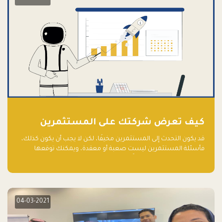
كيف تعرض شركتك على المستثمرين
قد يكون التحدث إلى المستثمرين مخيفًا، لكن لا يجب أن يكون كذلك،
فأسئلة المستثمرين ليست صعبة أو معقدة، ويمكنك توقعها
والاستعداد لها جيدًا مسبقًا
04-03-2021