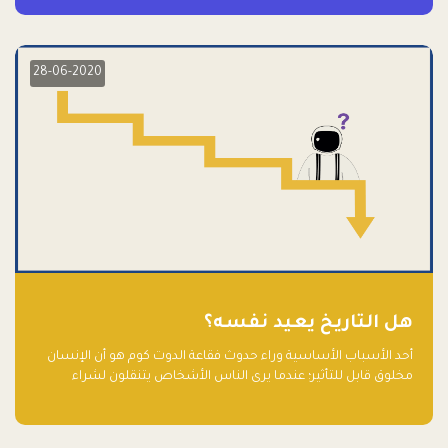
28-06-2020
هل التاريخ يعيد نفسه؟
أحد الأسباب الأساسية وراء حدوث فقاعة الدوت كوم هو أن الإنسان
مخلوق قابل للتأثير؛ عندما يرى الناس الأشخاص يتنقلون لشراء
أسهم شركات التكنولوجيا المبالغ في تقييمها في سوق الأوراق
المالية، فإنهم يقفزون للمشاركة بالفرص خوفًا من ضياع فرصة عابرة