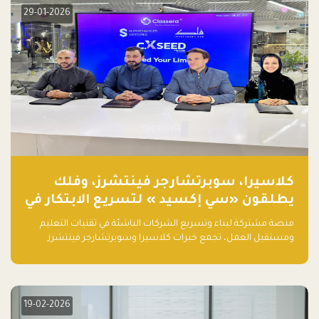
29-01-2026
كلاسيرا، سوبرتشارجر فينتشرز، وفلك
يطلقون «سي إكسيد » لتسريع الابتكار في
تقنيات التعليم ومستقبل العمل
منصة مشتركة لبناء وتسريع الشركات الناشئة في تقنيات التعليم
ومستقبل العمل، تجمع خبرات كلاسيرا وسوبرتشارجر فينتشرز
ومجموعة فلك لدعم النمو والتوسع من المملكة إلى الأسواق
العالمية.
19-02-2026