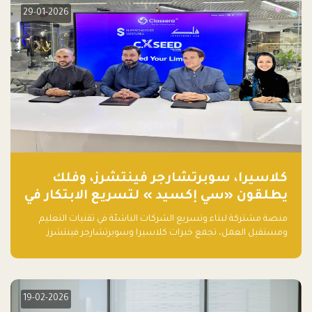
29-01-2026
كلاسيرا، سوبرتشارجر فينتشرز، وفلك
يطلقون «سي إكسيد » لتسريع الابتكار في
تقنيات التعليم ومستقبل العمل
منصة مشتركة لبناء وتسريع الشركات الناشئة في تقنيات التعليم
ومستقبل العمل، تجمع خبرات كلاسيرا وسوبرتشارجر فينتشرز
ومجموعة فلك لدعم النمو والتوسع من المملكة إلى الأسواق
العالمية.
19-02-2026