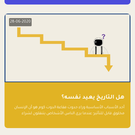
28-06-2020
هل التاريخ يعيد نفسه؟
أحد الأسباب الأساسية وراء حدوث فقاعة الدوت كوم هو أن الإنسان
مخلوق قابل للتأثير؛ عندما يرى الناس الأشخاص يتنقلون لشراء
أسهم شركات التكنولوجيا المبالغ في تقييمها في سوق الأوراق
المالية، فإنهم يقفزون للمشاركة بالفرص خوفًا من ضياع فرصة عابرة