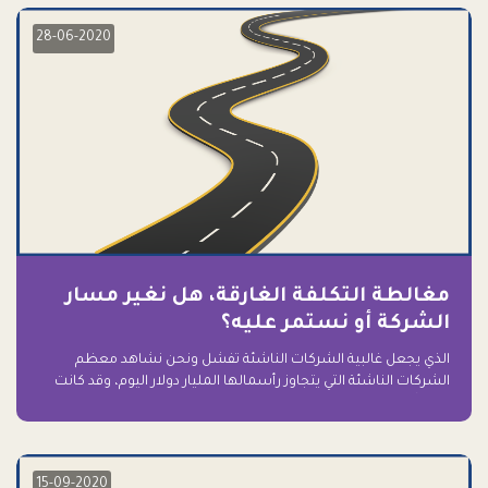
28-06-2020
مغالطة التكلفة الغارقة، هل نغير مسار
الشركة أو نستمر عليه؟
الذي يجعل غالبية الشركات الناشئة تفشل ونحن نشاهد معظم
الشركات الناشئة التي يتجاوز رأسمالها المليار دولار اليوم، وقد كانت
سابقاً على حافة الانهيار والفشل؟ ببساطة: التعلق بها.
15-09-2020