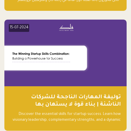
“نحن فخورون بأننا لعبنا دورًا هاما في رحلة كارا ومترقبين لرؤيتهم
يواصلون إحداث تأثير إيجابي على البيئة. إن التزامهم بالاستدامة ليس
جيدًا لكوكبنا فحسب، بل إنه جيد أيضًا للأعمال”.
15-07-2024
توليفة المهارات الناجحة للشركات
الناشئة | بناء قوة لا يستهان بها
Discover the essential skills for startup success. Learn how
visionary leadership, complementary strengths, and a dynamic
team create a powerhouse at Falak.sa. Join our community and