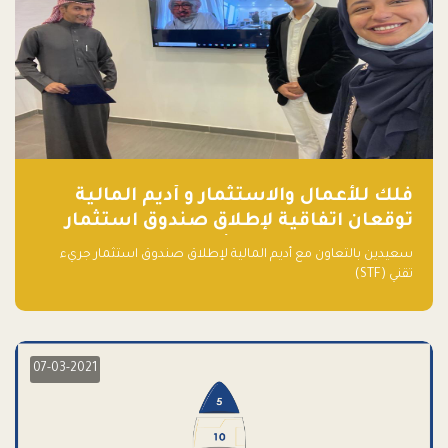
فلك للأعمال والاستثمار و أديم المالية
توقعان اتفاقية لإطلاق صندوق استثمار
جريء تقني (STF) - مشغل من قبل فـلك
سعيدين بالتعاون مع أديم المالية لإطلاق صندوق استثمار جريء
تقني (STF)
07-03-2021