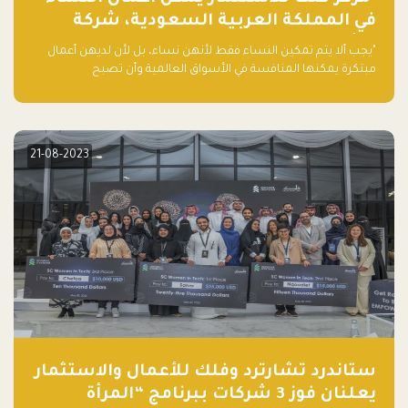
في المملكة العربية السعودية، شركة
ناشئة تلو الأخرى."
"يجب ألا يتم تمكين النساء فقط لأنهن نساء، بل لأن لديهن أعمال
مبتكرة يمكنها المنافسة في الأسواق العالمية وأن تصبح
"اليونيكورنز" التالية المولودة في المملكة العربية السعودية
21-08-2023
ستاندرد تشارترد وفلك للأعمال والاستثمار
يعلنان فوز 3 شركات ببرنامج “المرأة