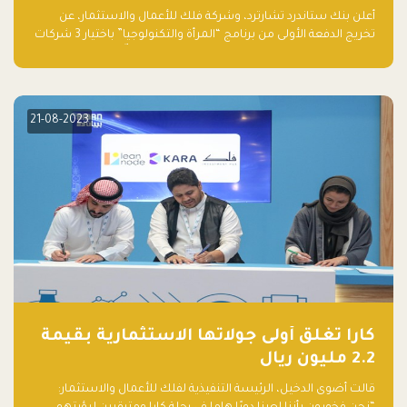
والتكنولوجيا”
أعلن بنك ستاندرد تشارترد، وشركة فلك للأعمال والاستثمار، عن
تخريج الدفعة الأولى من برنامج “المرأة والتكنولوجيا” باختيار 3 شركات
ناشئة تقودها نساء من قبل لجنة مستقلة من الحكّام. وقدمت رائدات
الأعمال، اللواتي خضعن لبرنامج حاضنة مدته 8 أسابيع، أفكاراً مبتكرة
في مختلف القطاعات، بما فيها التكنولوجيا المالية والصحية والعقارية
والترفيه التعليمي
21-08-2023
كارا تغلق أولى جولاتها الاستثمارية بقيمة
2.2 مليون ريال
قالت أضوى الدخيل، الرئيسة التنفيذية لفلك للأعمال والاستثمار: