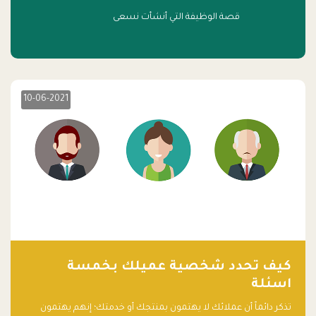
قصة الوظيفة التي أنشأت نسعى
10-06-2021
كيف تحدد شخصية عميلك بخمسة
اسئلة
تذكر دائماً أن عملائك لا يهتمون بمنتجك أو خدمتك؛ إنهم يهتمون