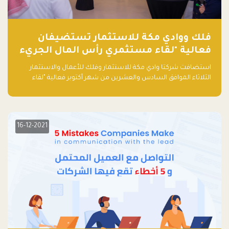
فلك ووادي مكة للاستثمار تستضيفان
فعالية "لقاء مستثمري رأس المال الجريء
في المنطقة"
استضافت شركتا وادي مكة للاستثمار وفلك للأعمال والاستثمار
الثلاثاء الموافق السادس والعشرين من شهر أكتوبر فعالية "لقاء
مستثمري رأس المال الجريء في المنطقة" الذي جمع أكثر من 30
مشاركاً من أبرز صناديق رأس المال الجريء وممثلي المؤسسات
الاستثمارية التقنية في المنطقة.
16-12-2021