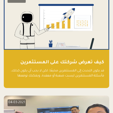
كيف تعرض شركتك على المستثمرين
قد يكون التحدث إلى المستثمرين مخيفًا، لكن لا يجب أن يكون كذلك،
فأسئلة المستثمرين ليست صعبة أو معقدة، ويمكنك توقعها
والاستعداد لها جيدًا مسبقًا
04-03-2021