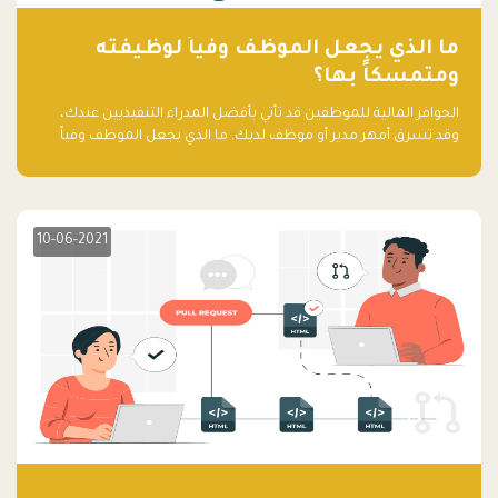
ما الذي يجعل الموظف وفياً لوظيفته
ومتمسكاً بها؟
الحوافز المالية للموظفين قد تأتي بأفضل المدراء التنفيذيين عندك،
وقد تسرق أمهر مدير أو موظف لديك. ما الذي يجعل الموظف وفياً
لوظيفته ويجعله متمسكاً بها؟
10-06-2021