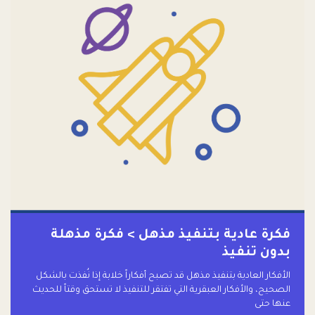
فكرة عادية بتنفيذ مذهل > فكرة مذهلة
بدون تنفيذ
الأفكار العادية بتنفيذ مذهل قد تصبح أفكاراً خلابة إذا نُفذت بالشكل
الصحيح، والأفكار العبقرية التي تفتقر للتنفيذ لا تستحق وقتاً للحديث
عنها حتى