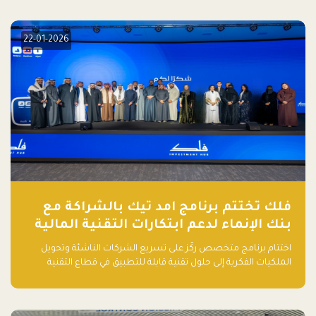
elevate your startup! Follow us @FalakHub
22-01-2026
فلك تختتم برنامج امد تيك بالشراكة مع
بنك الإنماء لدعم ابتكارات التقنية المالية
اختتام برنامج متخصص ركّز على تسريع الشركات الناشئة وتحويل
الملكيات الفكرية إلى حلول تقنية قابلة للتطبيق في قطاع التقنية
المالية