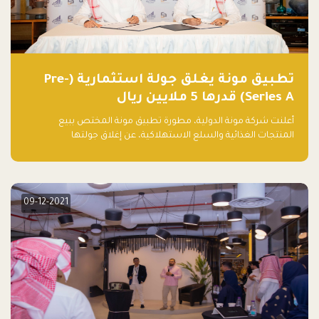
تطبيق مونة يغلق جولة استثمارية (Pre-
Series A) قدرها 5 ملايين ريال
أعلنت شركة مونة الدولية، مطورة تطبيق مونة المختص ببيع
المنتجات الغذائية والسلع الاستهلاكية، عن إغلاق جولتها
الاستثمارية (Pre- series A) بقيمة 5 ملايين ريال سعودي (1.3 مليون
دولار أمريكي)، بقيادة شركتي دعم المنشآت المحدودة وتسارع القابضة
– التابعة لشركة يزيد الراجحي القابضة.
09-12-2021