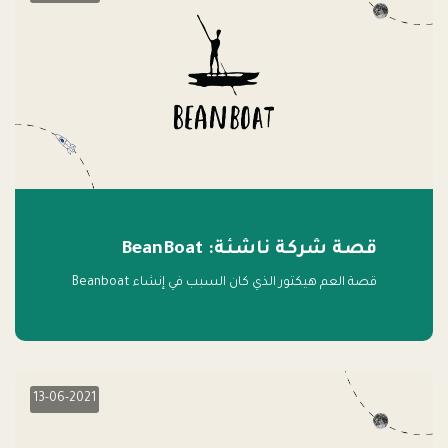
قصة شركة ناشئة: BeanBoat
قصة العم هيكتور الذي كان السبب في إنشاء Beanboat
13-06-2021