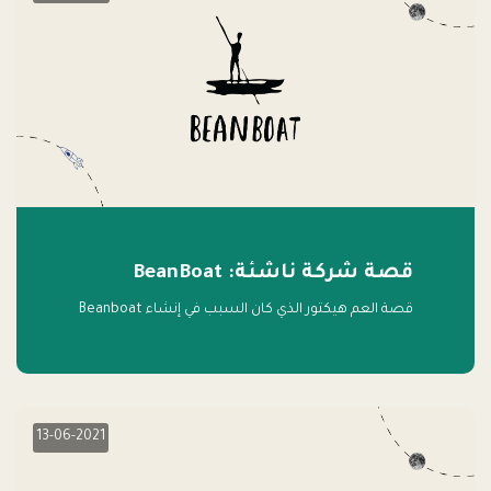
قصة شركة ناشئة: BeanBoat
قصة العم هيكتور الذي كان السبب في إنشاء Beanboat
13-06-2021