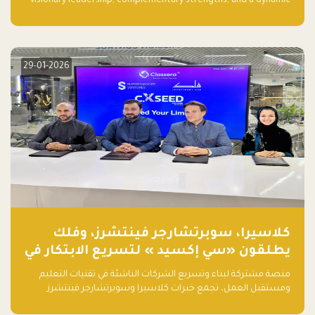
visionary leadership, complementary strengths, and a dynamic
team create a powerhouse at Falak.sa. Join our community and
elevate your startup! Follow us @FalakHub
29-01-2026
كلاسيرا، سوبرتشارجر فينتشرز، وفلك
يطلقون «سي إكسيد » لتسريع الابتكار في
تقنيات التعليم ومستقبل العمل
منصة مشتركة لبناء وتسريع الشركات الناشئة في تقنيات التعليم
ومستقبل العمل، تجمع خبرات كلاسيرا وسوبرتشارجر فينتشرز
ومجموعة فلك لدعم النمو والتوسع من المملكة إلى الأسواق