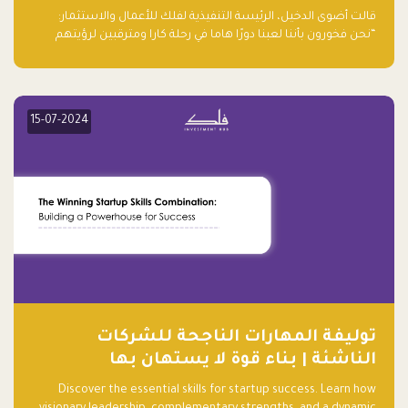
قالت أضوى الدخيل، الرئيسة التنفيذية لفلك للأعمال والاستثمار:
“نحن فخورون بأننا لعبنا دورًا هاما في رحلة كارا ومترقبين لرؤيتهم
يواصلون إحداث تأثير إيجابي على البيئة. إن التزامهم بالاستدامة ليس
جيدًا لكوكبنا فحسب، بل إنه جيد أيضًا للأعمال”.
15-07-2024
توليفة المهارات الناجحة للشركات
الناشئة | بناء قوة لا يستهان بها
Discover the essential skills for startup success. Learn how