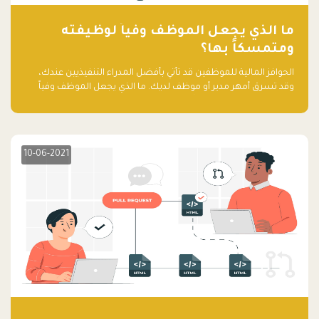
ما الذي يجعل الموظف وفياً لوظيفته
ومتمسكاً بها؟
الحوافز المالية للموظفين قد تأتي بأفضل المدراء التنفيذيين عندك،
وقد تسرق أمهر مدير أو موظف لديك. ما الذي يجعل الموظف وفياً
لوظيفته ويجعله متمسكاً بها؟
10-06-2021