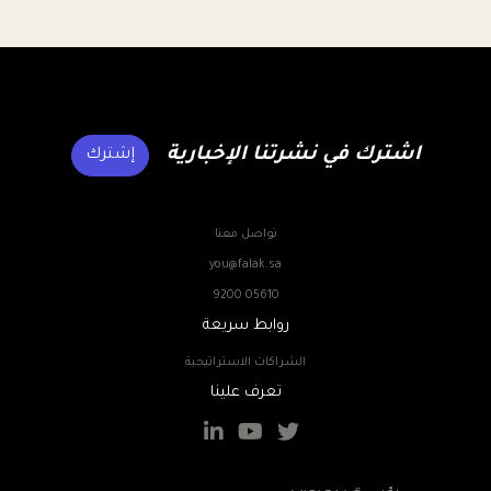
اشترك في نشرتنا الإخبارية
إشترك
تواصل معنا
you@falak.sa
9200 05610
روابط سريعة
الشراكات الاستراتيجية
تعرف علينا