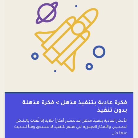
فكرة عادية بتنفيذ مذهل > فكرة مذهلة
بدون تنفيذ
الأفكار العادية بتنفيذ مذهل قد تصبح أفكاراً خلابة إذا نُفذت بالشكل
الصحيح، والأفكار العبقرية التي تفتقر للتنفيذ لا تستحق وقتاً للحديث
عنها حتى