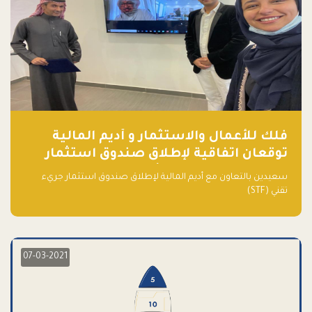
فلك للأعمال والاستثمار و أديم المالية
توقعان اتفاقية لإطلاق صندوق استثمار
جريء تقني (STF) - مشغل من قبل فـلك
سعيدين بالتعاون مع أديم المالية لإطلاق صندوق استثمار جريء
تقني (STF)
07-03-2021