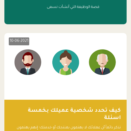
قصة الوظيفة التي أنشأت نسعى
10-06-2021
كيف تحدد شخصية عميلك بخمسة
اسئلة
تذكر دائماً أن عملائك لا يهتمون بمنتجك أو خدمتك؛ إنهم يهتمون