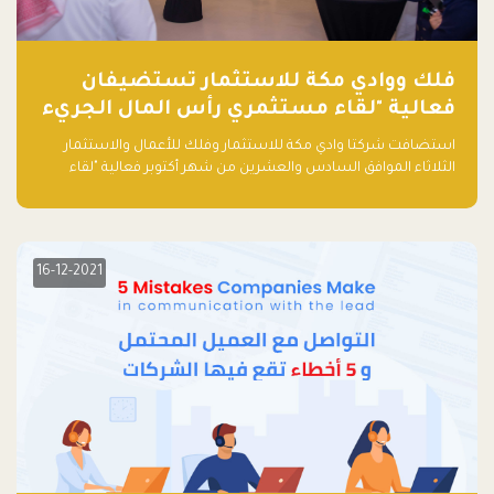
فلك ووادي مكة للاستثمار تستضيفان
فعالية "لقاء مستثمري رأس المال الجريء
في المنطقة"
استضافت شركتا وادي مكة للاستثمار وفلك للأعمال والاستثمار
الثلاثاء الموافق السادس والعشرين من شهر أكتوبر فعالية "لقاء
مستثمري رأس المال الجريء في المنطقة" الذي جمع أكثر من 30
مشاركاً من أبرز صناديق رأس المال الجريء وممثلي المؤسسات
الاستثمارية التقنية في المنطقة.
16-12-2021