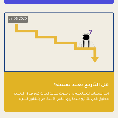
28-06-2020
هل التاريخ يعيد نفسه؟
أحد الأسباب الأساسية وراء حدوث فقاعة الدوت كوم هو أن الإنسان
مخلوق قابل للتأثير؛ عندما يرى الناس الأشخاص يتنقلون لشراء
أسهم شركات التكنولوجيا المبالغ في تقييمها في سوق الأوراق
المالية، فإنهم يقفزون للمشاركة بالفرص خوفًا من ضياع فرصة عابرة