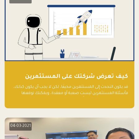
كيف تعرض شركتك على المستثمرين
قد يكون التحدث إلى المستثمرين مخيفًا، لكن لا يجب أن يكون كذلك،
فأسئلة المستثمرين ليست صعبة أو معقدة، ويمكنك توقعها
والاستعداد لها جيدًا مسبقًا
04-03-2021