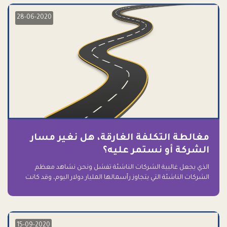
28-06-2020
مغالطة التكلفة الغارقة، هل نغير مسار
الشركة أو نستمر عليه؟
الذي يجعل غالبية الشركات الناشئة تفشل ونحن نشاهد معظم
الشركات الناشئة التي يتجاوز رأسمالها المليار دولار اليوم، وقد كانت
سابقاً على حافة الانهيار والفشل؟ ببساطة: التعلق بها.
15-09-2020