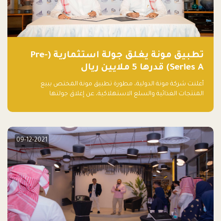
تطبيق مونة يغلق جولة استثمارية (Pre-
Series A) قدرها 5 ملايين ريال
أعلنت شركة مونة الدولية، مطورة تطبيق مونة المختص ببيع
المنتجات الغذائية والسلع الاستهلاكية، عن إغلاق جولتها
الاستثمارية (Pre- series A) بقيمة 5 ملايين ريال سعودي (1.3 مليون
دولار أمريكي)، بقيادة شركتي دعم المنشآت المحدودة وتسارع القابضة
– التابعة لشركة يزيد الراجحي القابضة.
09-12-2021