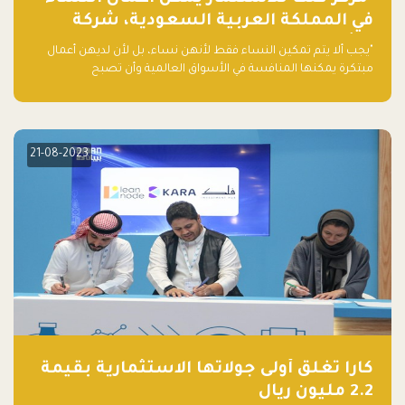
في المملكة العربية السعودية، شركة
ناشئة تلو الأخرى."
"يجب ألا يتم تمكين النساء فقط لأنهن نساء، بل لأن لديهن أعمال
مبتكرة يمكنها المنافسة في الأسواق العالمية وأن تصبح
"اليونيكورنز" التالية المولودة في المملكة العربية السعودية
21-08-2023
كارا تغلق أولى جولاتها الاستثمارية بقيمة
2.2 مليون ريال