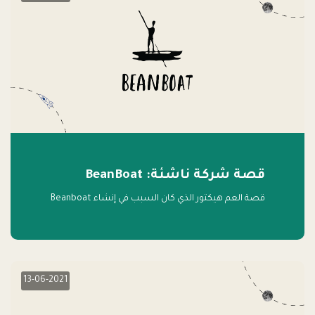
قصة شركة ناشئة: BeanBoat
قصة العم هيكتور الذي كان السبب في إنشاء Beanboat
13-06-2021