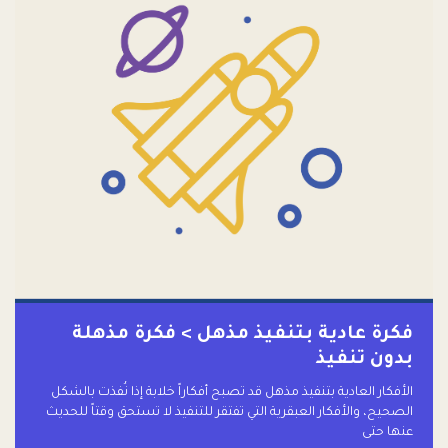
فكرة عادية بتنفيذ مذهل > فكرة مذهلة
بدون تنفيذ
الأفكار العادية بتنفيذ مذهل قد تصبح أفكاراً خلابة إذا نُفذت بالشكل
الصحيح، والأفكار العبقرية التي تفتقر للتنفيذ لا تستحق وقتاً للحديث
عنها حتى