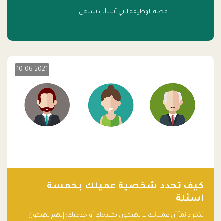
قصة الوظيفة التي أنشأت نسعى
10-06-2021
كيف تحدد شخصية عميلك بخمسة
اسئلة
تذكر دائماً أن عملائك لا يهتمون بمنتجك أو خدمتك؛ إنهم يهتمون