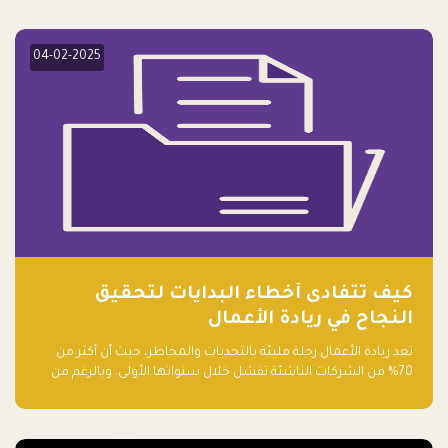
elevate your startup! Follow us @FalakHub
04-02-2025
كيف تتفادى أخطاء البدايات لتحقيق
النجاح في ريادة الأعمال
تعد ريادة الأعمال رحلة مليئة بالتحديات والمخاطر، حيث أن أكثر من
70% من الشركات الناشئة تفشل خلال سنواتها الأولى. وبالرغم من
حماسة رواد الأعمال وطموحاتهم، فإن هناك أخطاء شائعة يقع فيها
الكثيرون في بداية رحلتهم، وهي التي قد تعرقل نجاحهم. في هذا
المقال، سنتعرف على أبرز هذه الأخطاء وكيفية تفاديها لضمان نجاح