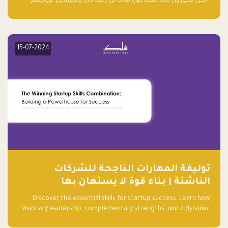
“نحن فخورون بأننا لعبنا دورًا هاما في رحلة كارا ومترقبين لرؤيتهم
يواصلون إحداث تأثير إيجابي على البيئة. إن التزامهم بالاستدامة ليس
جيدًا لكوكبنا فحسب، بل إنه جيد أيضًا للأعمال”.
15-07-2024
توليفة المهارات الناجحة للشركات
الناشئة | بناء قوة لا يستهان بها
Discover the essential skills for startup success. Learn how
visionary leadership, complementary strengths, and a dynamic
team create a powerhouse at Falak.sa. Join our community and