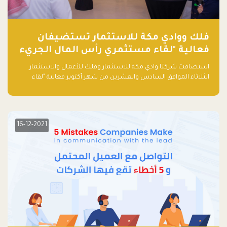
فلك ووادي مكة للاستثمار تستضيفان
فعالية "لقاء مستثمري رأس المال الجريء
في المنطقة"
استضافت شركتا وادي مكة للاستثمار وفلك للأعمال والاستثمار
الثلاثاء الموافق السادس والعشرين من شهر أكتوبر فعالية "لقاء
مستثمري رأس المال الجريء في المنطقة" الذي جمع أكثر من 30
مشاركاً من أبرز صناديق رأس المال الجريء وممثلي المؤسسات
الاستثمارية التقنية في المنطقة.
16-12-2021