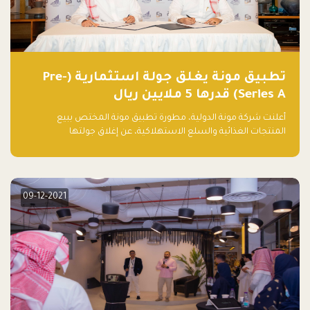
تطبيق مونة يغلق جولة استثمارية (Pre-
Series A) قدرها 5 ملايين ريال
أعلنت شركة مونة الدولية، مطورة تطبيق مونة المختص ببيع
المنتجات الغذائية والسلع الاستهلاكية، عن إغلاق جولتها
الاستثمارية (Pre- series A) بقيمة 5 ملايين ريال سعودي (1.3 مليون
دولار أمريكي)، بقيادة شركتي دعم المنشآت المحدودة وتسارع القابضة
– التابعة لشركة يزيد الراجحي القابضة.
09-12-2021