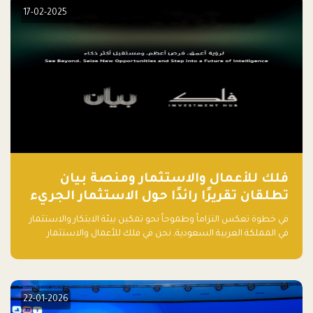
مشروعك الناشئ.
17-02-2025
فلك للأعمال والاستثمار ومنصة بيان
تطلقان تقريرًا رائدًا حول الاستثمار الجريء
في الذكاء الاصطناعي بالمملكة العربية
في خطوة تعكس التزاماً وطموحاً نحو تمكين بيئة الابتكار والاستثمار
السعودية
في المملكة العربية السعودية, نحن في فلك للأعمال والاستثمار
بالتعاون مع منصة بيان نعلن عن إطلاق تقرير "الاستثمار الجريء في
الذكاء الاصطناعي: خارطة الطريق للمستثمرين ورواد الأعمال في
السعودية"
22-01-2026