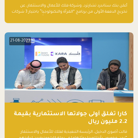
والتكنولوجيا”
أعلن بنك ستاندرد تشارترد، وشركة فلك للأعمال والاستثمار، عن
تخريج الدفعة الأولى من برنامج “المرأة والتكنولوجيا” باختيار 3 شركات
ناشئة تقودها نساء من قبل لجنة مستقلة من الحكّام. وقدمت رائدات
الأعمال، اللواتي خضعن لبرنامج حاضنة مدته 8 أسابيع، أفكاراً مبتكرة
في مختلف القطاعات، بما فيها التكنولوجيا المالية والصحية والعقارية
والترفيه التعليمي
21-08-2023
كارا تغلق أولى جولاتها الاستثمارية بقيمة
2.2 مليون ريال
قالت أضوى الدخيل، الرئيسة التنفيذية لفلك للأعمال والاستثمار: