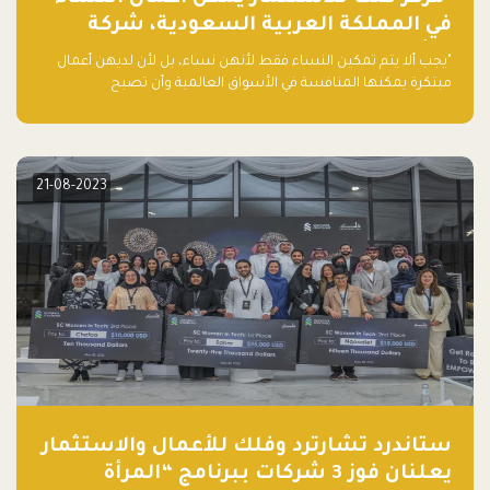
في المملكة العربية السعودية، شركة
ناشئة تلو الأخرى."
"يجب ألا يتم تمكين النساء فقط لأنهن نساء، بل لأن لديهن أعمال
مبتكرة يمكنها المنافسة في الأسواق العالمية وأن تصبح
"اليونيكورنز" التالية المولودة في المملكة العربية السعودية
21-08-2023
ستاندرد تشارترد وفلك للأعمال والاستثمار
يعلنان فوز 3 شركات ببرنامج “المرأة