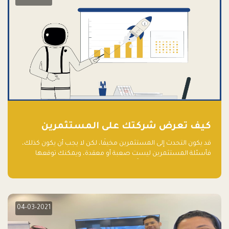
كيف تعرض شركتك على المستثمرين
قد يكون التحدث إلى المستثمرين مخيفًا، لكن لا يجب أن يكون كذلك،
فأسئلة المستثمرين ليست صعبة أو معقدة، ويمكنك توقعها
والاستعداد لها جيدًا مسبقًا
04-03-2021