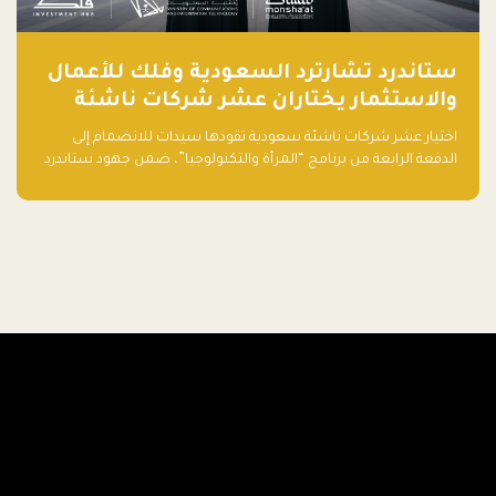
ستاندرد تشارترد السعودية وفلك للأعمال
والاستثمار يختاران عشر شركات ناشئة
تقودها سيدات للدفعة الرابعة من برنامج
اختيار عشر شركات ناشئة سعودية تقودها سيدات للانضمام إلى
"المرأة والتكنولوجيا"
الدفعة الرابعة من برنامج “المرأة والتكنولوجيا”، ضمن جهود ستاندرد
تشارترد السعودية وفلك للأعمال والاستثمار لدعم رائدات الأعمال
وتعزيز منظومة الشركات الناشئة في المملكة.