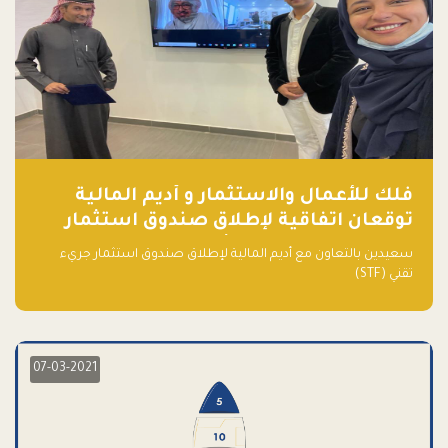
فلك للأعمال والاستثمار و أديم المالية
توقعان اتفاقية لإطلاق صندوق استثمار
جريء تقني (STF) - مشغل من قبل فـلك
سعيدين بالتعاون مع أديم المالية لإطلاق صندوق استثمار جريء
تقني (STF)
07-03-2021