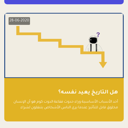
28-06-2020
هل التاريخ يعيد نفسه؟
أحد الأسباب الأساسية وراء حدوث فقاعة الدوت كوم هو أن الإنسان
مخلوق قابل للتأثير؛ عندما يرى الناس الأشخاص يتنقلون لشراء
أسهم شركات التكنولوجيا المبالغ في تقييمها في سوق الأوراق
المالية، فإنهم يقفزون للمشاركة بالفرص خوفًا من ضياع فرصة عابرة