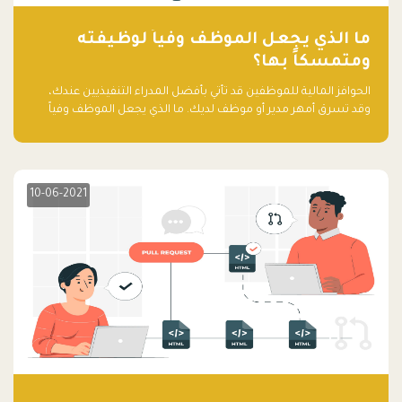
ما الذي يجعل الموظف وفياً لوظيفته
ومتمسكاً بها؟
الحوافز المالية للموظفين قد تأتي بأفضل المدراء التنفيذيين عندك،
وقد تسرق أمهر مدير أو موظف لديك. ما الذي يجعل الموظف وفياً
لوظيفته ويجعله متمسكاً بها؟
10-06-2021