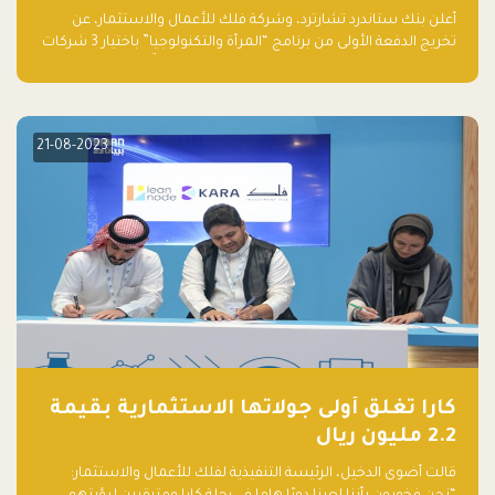
والتكنولوجيا”
أعلن بنك ستاندرد تشارترد، وشركة فلك للأعمال والاستثمار، عن
تخريج الدفعة الأولى من برنامج “المرأة والتكنولوجيا” باختيار 3 شركات
ناشئة تقودها نساء من قبل لجنة مستقلة من الحكّام. وقدمت رائدات
الأعمال، اللواتي خضعن لبرنامج حاضنة مدته 8 أسابيع، أفكاراً مبتكرة
في مختلف القطاعات، بما فيها التكنولوجيا المالية والصحية والعقارية
والترفيه التعليمي
21-08-2023
كارا تغلق أولى جولاتها الاستثمارية بقيمة
2.2 مليون ريال
قالت أضوى الدخيل، الرئيسة التنفيذية لفلك للأعمال والاستثمار: