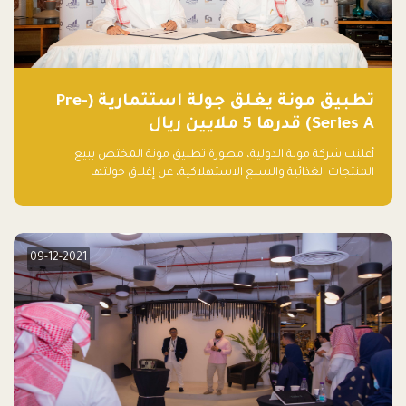
تطبيق مونة يغلق جولة استثمارية (Pre-
Series A) قدرها 5 ملايين ريال
أعلنت شركة مونة الدولية، مطورة تطبيق مونة المختص ببيع
المنتجات الغذائية والسلع الاستهلاكية، عن إغلاق جولتها
الاستثمارية (Pre- series A) بقيمة 5 ملايين ريال سعودي (1.3 مليون
دولار أمريكي)، بقيادة شركتي دعم المنشآت المحدودة وتسارع القابضة
– التابعة لشركة يزيد الراجحي القابضة.
09-12-2021