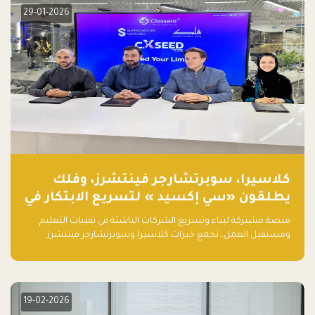
29-01-2026
كلاسيرا، سوبرتشارجر فينتشرز، وفلك
يطلقون «سي إكسيد » لتسريع الابتكار في
تقنيات التعليم ومستقبل العمل
منصة مشتركة لبناء وتسريع الشركات الناشئة في تقنيات التعليم
ومستقبل العمل، تجمع خبرات كلاسيرا وسوبرتشارجر فينتشرز
ومجموعة فلك لدعم النمو والتوسع من المملكة إلى الأسواق
العالمية.
19-02-2026