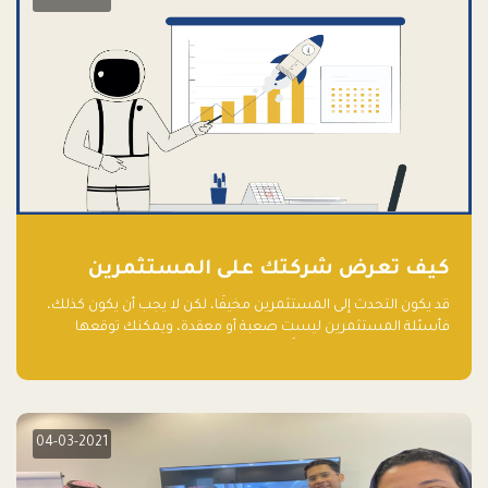
كيف تعرض شركتك على المستثمرين
قد يكون التحدث إلى المستثمرين مخيفًا، لكن لا يجب أن يكون كذلك،
فأسئلة المستثمرين ليست صعبة أو معقدة، ويمكنك توقعها
والاستعداد لها جيدًا مسبقًا
04-03-2021