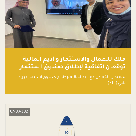
فلك للأعمال والاستثمار و أديم المالية
توقعان اتفاقية لإطلاق صندوق استثمار
جريء تقني (STF) - مشغل من قبل فـلك
سعيدين بالتعاون مع أديم المالية لإطلاق صندوق استثمار جريء
تقني (STF)
07-03-2021