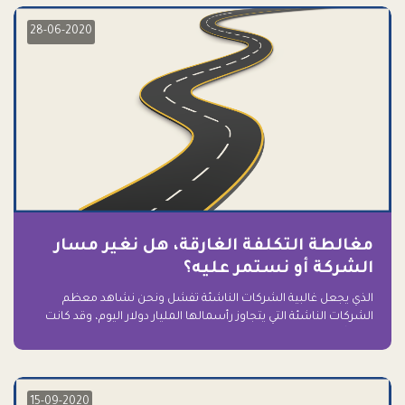
28-06-2020
مغالطة التكلفة الغارقة، هل نغير مسار
الشركة أو نستمر عليه؟
الذي يجعل غالبية الشركات الناشئة تفشل ونحن نشاهد معظم
الشركات الناشئة التي يتجاوز رأسمالها المليار دولار اليوم، وقد كانت
سابقاً على حافة الانهيار والفشل؟ ببساطة: التعلق بها.
15-09-2020