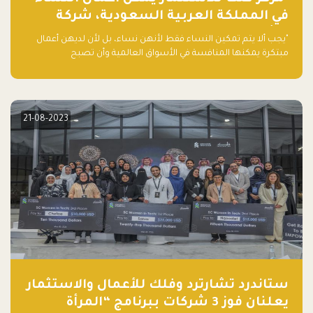
في المملكة العربية السعودية، شركة
ناشئة تلو الأخرى."
"يجب ألا يتم تمكين النساء فقط لأنهن نساء، بل لأن لديهن أعمال
مبتكرة يمكنها المنافسة في الأسواق العالمية وأن تصبح
"اليونيكورنز" التالية المولودة في المملكة العربية السعودية
21-08-2023
ستاندرد تشارترد وفلك للأعمال والاستثمار
يعلنان فوز 3 شركات ببرنامج “المرأة