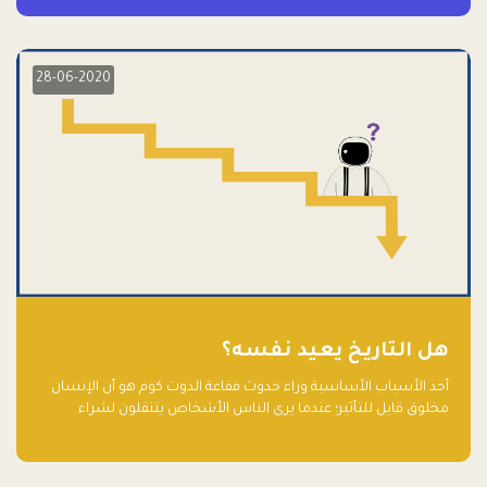
28-06-2020
هل التاريخ يعيد نفسه؟
أحد الأسباب الأساسية وراء حدوث فقاعة الدوت كوم هو أن الإنسان
مخلوق قابل للتأثير؛ عندما يرى الناس الأشخاص يتنقلون لشراء
أسهم شركات التكنولوجيا المبالغ في تقييمها في سوق الأوراق
المالية، فإنهم يقفزون للمشاركة بالفرص خوفًا من ضياع فرصة عابرة