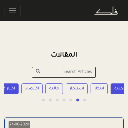
المقالات
تقنية
ابتكار
استثمار
مالية
اقتصاد
اخبار فل
24-06-2020