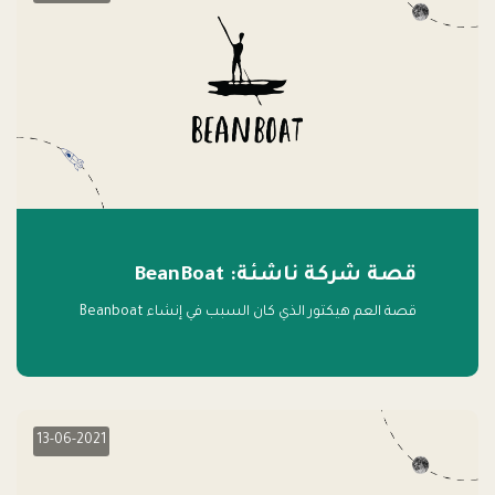
قصة شركة ناشئة: BeanBoat
قصة العم هيكتور الذي كان السبب في إنشاء Beanboat
13-06-2021