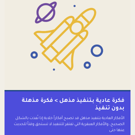
فكرة عادية بتنفيذ مذهل > فكرة مذهلة
بدون تنفيذ
الأفكار العادية بتنفيذ مذهل قد تصبح أفكاراً خلابة إذا نُفذت بالشكل
الصحيح، والأفكار العبقرية التي تفتقر للتنفيذ لا تستحق وقتاً للحديث
عنها حتى