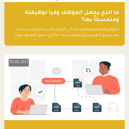
ما الذي يجعل الموظف وفياً لوظيفته
ومتمسكاً بها؟
الحوافز المالية للموظفين قد تأتي بأفضل المدراء التنفيذيين عندك،
وقد تسرق أمهر مدير أو موظف لديك. ما الذي يجعل الموظف وفياً
لوظيفته ويجعله متمسكاً بها؟
10-06-2021