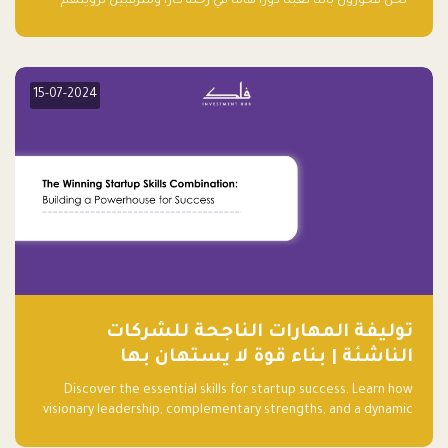
“نحن فخورون بأننا لعبنا دورًا هاما في رحلة كارا ومترقبين لرؤيتهم
يواصلون إحداث تأثير إيجابي على البيئة. إن التزامهم بالاستدامة ليس
جيدًا لكوكبنا فحسب، بل إنه جيد أيضًا للأعمال”.
15-07-2024
توليفة المهارات الناجحة للشركات
الناشئة | بناء قوة لا يستهان بها
Discover the essential skills for startup success. Learn how
visionary leadership, complementary strengths, and a dynamic
team create a powerhouse at Falak.sa. Join our community and