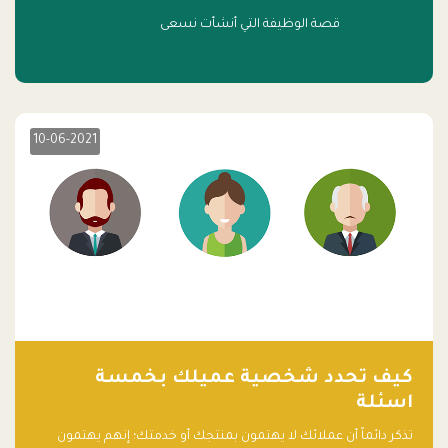
قصة الوظيفة التي أنشأت نسعى
10-06-2021
كيف تحدد شخصية عميلك بخمسة
اسئلة
تذكر دائماً أن عملائك لا يهتمون بمنتجك أو خدمتك؛ إنهم يهتمون