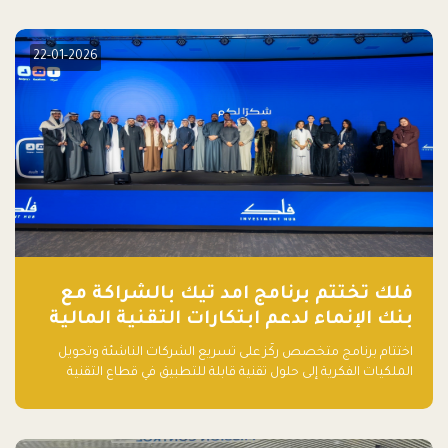
elevate your startup! Follow us @FalakHub
22-01-2026
فلك تختتم برنامج امد تيك بالشراكة مع
بنك الإنماء لدعم ابتكارات التقنية المالية
اختتام برنامج متخصص ركّز على تسريع الشركات الناشئة وتحويل
الملكيات الفكرية إلى حلول تقنية قابلة للتطبيق في قطاع التقنية
المالية