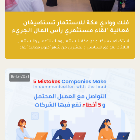
فلك ووادي مكة للاستثمار تستضيفان
فعالية "لقاء مستثمري رأس المال الجريء
في المنطقة"
استضافت شركتا وادي مكة للاستثمار وفلك للأعمال والاستثمار
الثلاثاء الموافق السادس والعشرين من شهر أكتوبر فعالية "لقاء
مستثمري رأس المال الجريء في المنطقة" الذي جمع أكثر من 30
مشاركاً من أبرز صناديق رأس المال الجريء وممثلي المؤسسات
الاستثمارية التقنية في المنطقة.
16-12-2021