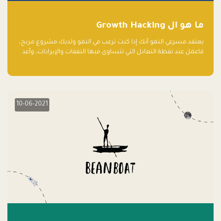
ما هو ال Growth Hacking
يعتقد مسرعي النمو أنك إذا كنت ترغب في النمو ولديك مشروع مربح،
فاعمل عند نقطة التعادل التي تتساوى فيها النفقات والإيرادات، وأعد
استثمار الربح.
10-06-2021