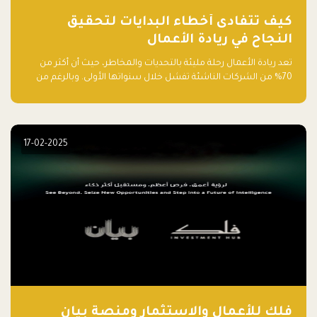
كيف تتفادى أخطاء البدايات لتحقيق
النجاح في ريادة الأعمال
تعد ريادة الأعمال رحلة مليئة بالتحديات والمخاطر، حيث أن أكثر من
70% من الشركات الناشئة تفشل خلال سنواتها الأولى. وبالرغم من
حماسة رواد الأعمال وطموحاتهم، فإن هناك أخطاء شائعة يقع فيها
الكثيرون في بداية رحلتهم، وهي التي قد تعرقل نجاحهم. في هذا
المقال، سنتعرف على أبرز هذه الأخطاء وكيفية تفاديها لضمان نجاح
مشروعك الناشئ.
17-02-2025
فلك للأعمال والاستثمار ومنصة بيان