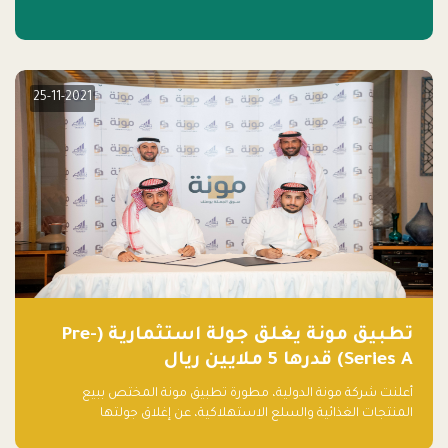
25-11-2021
تطبيق مونة يغلق جولة استثمارية (Pre-
Series A) قدرها 5 ملايين ريال
أعلنت شركة مونة الدولية، مطورة تطبيق مونة المختص ببيع
المنتجات الغذائية والسلع الاستهلاكية، عن إغلاق جولتها
الاستثمارية (Pre- series A) بقيمة 5 ملايين ريال سعودي (1.3 مليون