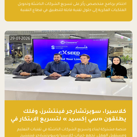
اختتام برنامج متخصص ركّز على تسريع الشركات الناشئة وتحويل
الملكيات الفكرية إلى حلول تقنية قابلة للتطبيق في قطاع التقنية
المالية
29-01-2026
كلاسيرا، سوبرتشارجر فينتشرز، وفلك
يطلقون «سي إكسيد » لتسريع الابتكار في
تقنيات التعليم ومستقبل العمل
منصة مشتركة لبناء وتسريع الشركات الناشئة في تقنيات التعليم
ومستقبل العمل، تجمع خبرات كلاسيرا وسوبرتشارجر فينتشرز