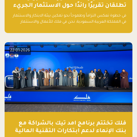
تطلقان تقريرًا رائدًا حول الاستثمار الجريء
في الذكاء الاصطناعي بالمملكة العربية
في خطوة تعكس التزاماً وطموحاً نحو تمكين بيئة الابتكار والاستثمار
السعودية
في المملكة العربية السعودية, نحن في فلك للأعمال والاستثمار
بالتعاون مع منصة بيان نعلن عن إطلاق تقرير "الاستثمار الجريء في
الذكاء الاصطناعي: خارطة الطريق للمستثمرين ورواد الأعمال في
السعودية"
22-01-2026
فلك تختتم برنامج امد تيك بالشراكة مع
بنك الإنماء لدعم ابتكارات التقنية المالية