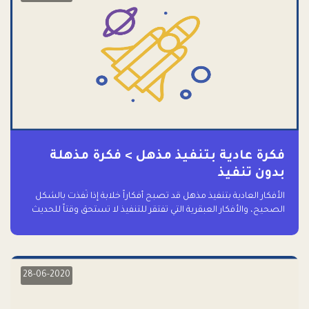
فكرة عادية بتنفيذ مذهل > فكرة مذهلة
بدون تنفيذ
الأفكار العادية بتنفيذ مذهل قد تصبح أفكاراً خلابة إذا نُفذت بالشكل
الصحيح، والأفكار العبقرية التي تفتقر للتنفيذ لا تستحق وقتاً للحديث
عنها حتى
28-06-2020