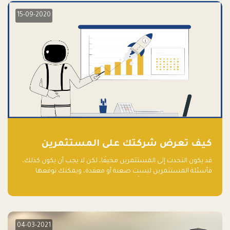
15-09-2020
كيف تعرض شركتك على المستثمرين
قد يكون التحدث إلى المستثمرين مخيفًا، لكن لا يجب أن يكون كذلك،
فأسئلة المستثمرين ليست صعبة أو معقدة، ويمكنك توقعها
والاستعداد لها جيدًا مسبقًا
04-03-2021