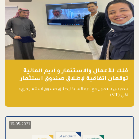
فلك للأعمال والاستثمار و أديم المالية
توقعان اتفاقية لإطلاق صندوق استثمار
جريء تقني (STF) - مشغل من قبل فـلك
سعيدين بالتعاون مع أديم المالية لإطلاق صندوق استثمار جريء
تقني (STF)
19-05-2021