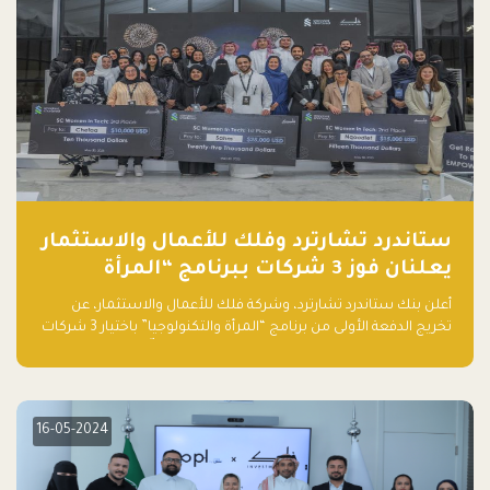
ستاندرد تشارترد وفلك للأعمال والاستثمار
يعلنان فوز 3 شركات ببرنامج “المرأة
والتكنولوجيا”
أعلن بنك ستاندرد تشارترد، وشركة فلك للأعمال والاستثمار، عن
تخريج الدفعة الأولى من برنامج “المرأة والتكنولوجيا” باختيار 3 شركات
ناشئة تقودها نساء من قبل لجنة مستقلة من الحكّام. وقدمت رائدات
الأعمال، اللواتي خضعن لبرنامج حاضنة مدته 8 أسابيع، أفكاراً مبتكرة
في مختلف القطاعات، بما فيها التكنولوجيا المالية والصحية والعقارية
والترفيه التعليمي
16-05-2024