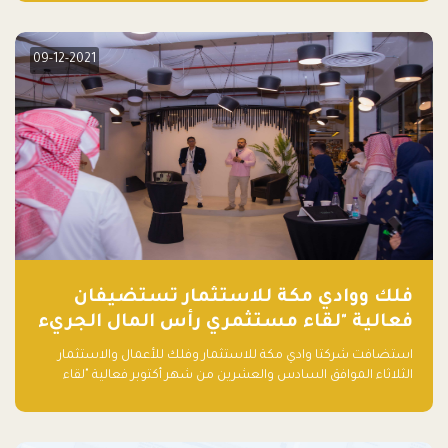
دولار أمريكي)، بقيادة شركتي دعم المنشآت المحدودة وتسارع القابضة
– التابعة لشركة يزيد الراجحي القابضة.
09-12-2021
فلك ووادي مكة للاستثمار تستضيفان
فعالية "لقاء مستثمري رأس المال الجريء
في المنطقة"
استضافت شركتا وادي مكة للاستثمار وفلك للأعمال والاستثمار
الثلاثاء الموافق السادس والعشرين من شهر أكتوبر فعالية "لقاء
مستثمري رأس المال الجريء في المنطقة" الذي جمع أكثر من 30
مشاركاً من أبرز صناديق رأس المال الجريء وممثلي المؤسسات
الاستثمارية التقنية في المنطقة.