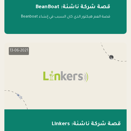
قصة شركة ناشئة: BeanBoat
قصة العم هيكتور الذي كان السبب في إنشاء Beanboat
13-06-2021
قصة شركة ناشئة: Linkers