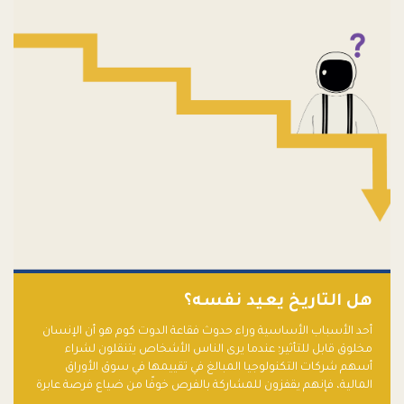
هل التاريخ يعيد نفسه؟
أحد الأسباب الأساسية وراء حدوث فقاعة الدوت كوم هو أن الإنسان
مخلوق قابل للتأثير؛ عندما يرى الناس الأشخاص يتنقلون لشراء
أسهم شركات التكنولوجيا المبالغ في تقييمها في سوق الأوراق
المالية، فإنهم يقفزون للمشاركة بالفرص خوفًا من ضياع فرصة عابرة