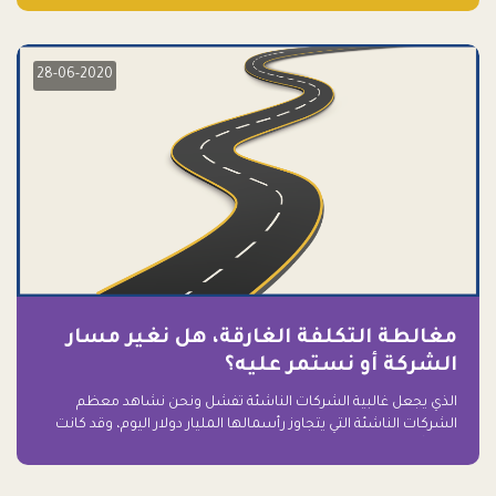
28-06-2020
مغالطة التكلفة الغارقة، هل نغير مسار
الشركة أو نستمر عليه؟
الذي يجعل غالبية الشركات الناشئة تفشل ونحن نشاهد معظم
الشركات الناشئة التي يتجاوز رأسمالها المليار دولار اليوم، وقد كانت
سابقاً على حافة الانهيار والفشل؟ ببساطة: التعلق بها.