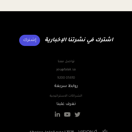
اشترك في نشرتنا الإخبارية
إشترك
تواصل معنا
you@falak.sa
9200 05610
روابط سريعة
الشراكات الاستراتيجية
تعرف علينا