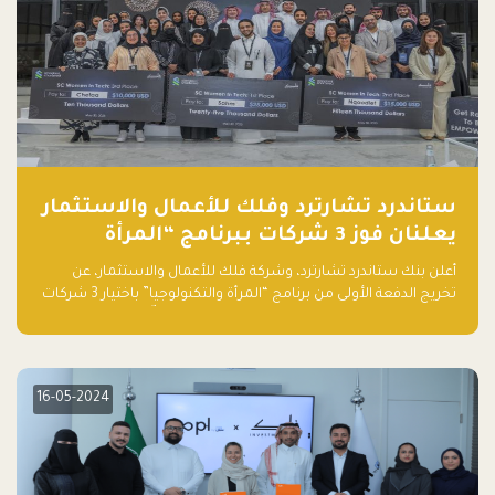
ستاندرد تشارترد وفلك للأعمال والاستثمار
يعلنان فوز 3 شركات ببرنامج “المرأة
والتكنولوجيا”
أعلن بنك ستاندرد تشارترد، وشركة فلك للأعمال والاستثمار، عن
تخريج الدفعة الأولى من برنامج “المرأة والتكنولوجيا” باختيار 3 شركات
ناشئة تقودها نساء من قبل لجنة مستقلة من الحكّام. وقدمت رائدات
الأعمال، اللواتي خضعن لبرنامج حاضنة مدته 8 أسابيع، أفكاراً مبتكرة
في مختلف القطاعات، بما فيها التكنولوجيا المالية والصحية والعقارية
والترفيه التعليمي
16-05-2024