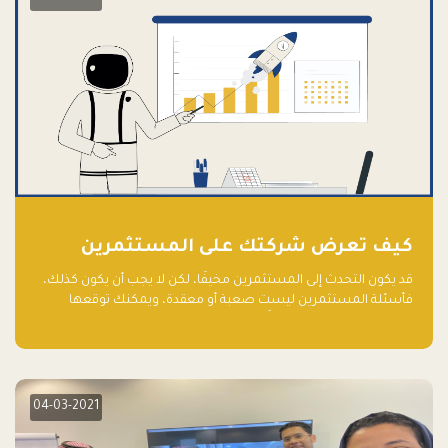
كيف تعرض شركتك على المستثمرين
قد يكون التحدث إلى المستثمرين مخيفًا، لكن لا يجب أن يكون كذلك،
فأسئلة المستثمرين ليست صعبة أو معقدة، ويمكنك توقعها
والاستعداد لها جيدًا مسبقًا
04-03-2021