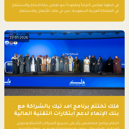
في الذكاء الاصطناعي بالمملكة العربية
في خطوة تعكس التزاماً وطموحاً نحو تمكين بيئة الابتكار والاستثمار
السعودية
في المملكة العربية السعودية, نحن في فلك للأعمال والاستثمار
بالتعاون مع منصة بيان نعلن عن إطلاق تقرير "الاستثمار الجريء في
الذكاء الاصطناعي: خارطة الطريق للمستثمرين ورواد الأعمال في
السعودية"
22-01-2026
فلك تختتم برنامج امد تيك بالشراكة مع
بنك الإنماء لدعم ابتكارات التقنية المالية
اختتام برنامج متخصص ركّز على تسريع الشركات الناشئة وتحويل