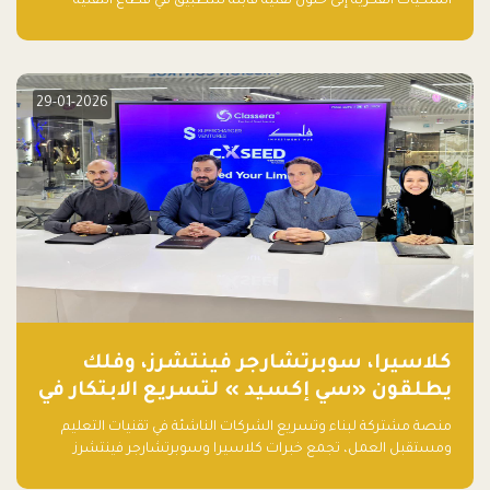
الملكيات الفكرية إلى حلول تقنية قابلة للتطبيق في قطاع التقنية
المالية
29-01-2026
كلاسيرا، سوبرتشارجر فينتشرز، وفلك
يطلقون «سي إكسيد » لتسريع الابتكار في
تقنيات التعليم ومستقبل العمل
منصة مشتركة لبناء وتسريع الشركات الناشئة في تقنيات التعليم
ومستقبل العمل، تجمع خبرات كلاسيرا وسوبرتشارجر فينتشرز
ومجموعة فلك لدعم النمو والتوسع من المملكة إلى الأسواق