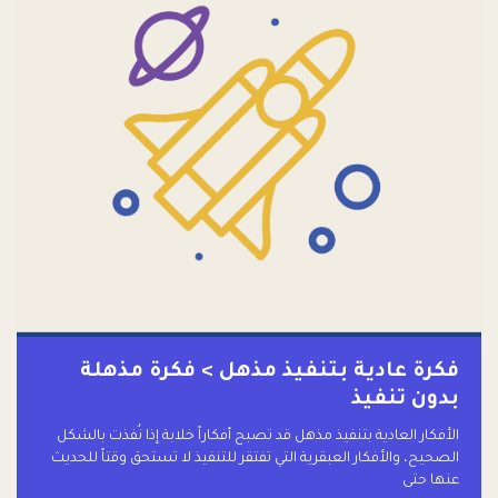
فكرة عادية بتنفيذ مذهل > فكرة مذهلة
بدون تنفيذ
الأفكار العادية بتنفيذ مذهل قد تصبح أفكاراً خلابة إذا نُفذت بالشكل
الصحيح، والأفكار العبقرية التي تفتقر للتنفيذ لا تستحق وقتاً للحديث
عنها حتى