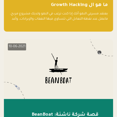
ما هو ال Growth Hacking
يعتقد مسرعي النمو أنك إذا كنت ترغب في النمو ولديك مشروع مربح،
فاعمل عند نقطة التعادل التي تتساوى فيها النفقات والإيرادات، وأعد
استثمار الربح.
10-06-2021
قصة شركة ناشئة: BeanBoat