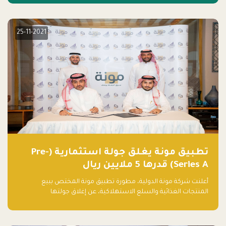
25-11-2021
تطبيق مونة يغلق جولة استثمارية (Pre-
Series A) قدرها 5 ملايين ريال
أعلنت شركة مونة الدولية، مطورة تطبيق مونة المختص ببيع
المنتجات الغذائية والسلع الاستهلاكية، عن إغلاق جولتها
الاستثمارية (Pre- series A) بقيمة 5 ملايين ريال سعودي (1.3 مليون
دولار أمريكي)، بقيادة شركتي دعم المنشآت المحدودة وتسارع القابضة
– التابعة لشركة يزيد الراجحي القابضة.