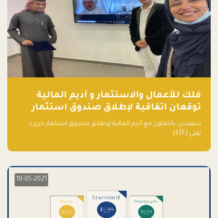
فلك للأعمال والاستثمار و أديم المالية
توقعان اتفاقية لإطلاق صندوق استثمار
جريء تقني (STF) - مشغل من قبل فـلك
سعيدين بالتعاون مع أديم المالية لإطلاق صندوق استثمار جريء
تقني (STF)
19-05-2021