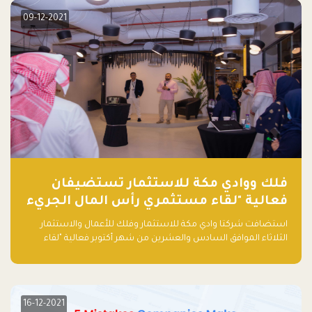
09-12-2021
فلك ووادي مكة للاستثمار تستضيفان
فعالية "لقاء مستثمري رأس المال الجريء
في المنطقة"
استضافت شركتا وادي مكة للاستثمار وفلك للأعمال والاستثمار
الثلاثاء الموافق السادس والعشرين من شهر أكتوبر فعالية "لقاء
مستثمري رأس المال الجريء في المنطقة" الذي جمع أكثر من 30
مشاركاً من أبرز صناديق رأس المال الجريء وممثلي المؤسسات
الاستثمارية التقنية في المنطقة.
16-12-2021