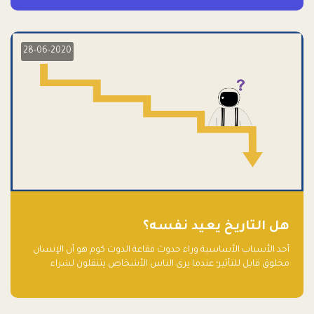
28-06-2020
هل التاريخ يعيد نفسه؟
أحد الأسباب الأساسية وراء حدوث فقاعة الدوت كوم هو أن الإنسان
مخلوق قابل للتأثير؛ عندما يرى الناس الأشخاص يتنقلون لشراء
أسهم شركات التكنولوجيا المبالغ في تقييمها في سوق الأوراق
المالية، فإنهم يقفزون للمشاركة بالفرص خوفًا من ضياع فرصة عابرة