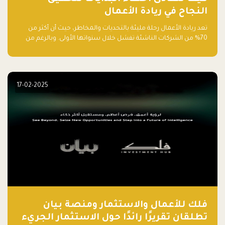
النجاح في ريادة الأعمال
تعد ريادة الأعمال رحلة مليئة بالتحديات والمخاطر، حيث أن أكثر من
70% من الشركات الناشئة تفشل خلال سنواتها الأولى. وبالرغم من
حماسة رواد الأعمال وطموحاتهم، فإن هناك أخطاء شائعة يقع فيها
الكثيرون في بداية رحلتهم، وهي التي قد تعرقل نجاحهم. في هذا
المقال، سنتعرف على أبرز هذه الأخطاء وكيفية تفاديها لضمان نجاح
مشروعك الناشئ.
17-02-2025
فلك للأعمال والاستثمار ومنصة بيان
تطلقان تقريرًا رائدًا حول الاستثمار الجريء