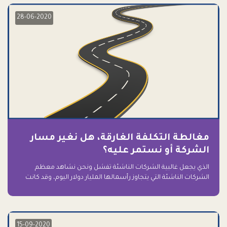
28-06-2020
مغالطة التكلفة الغارقة، هل نغير مسار
الشركة أو نستمر عليه؟
الذي يجعل غالبية الشركات الناشئة تفشل ونحن نشاهد معظم
الشركات الناشئة التي يتجاوز رأسمالها المليار دولار اليوم، وقد كانت
سابقاً على حافة الانهيار والفشل؟ ببساطة: التعلق بها.
15-09-2020