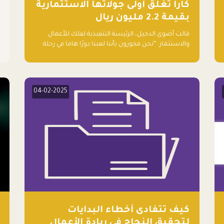
كارا تغلق أولى جولاتها الاستثمارية
بقيمة 2.2 مليون ريال
قالت أضوى الدخيل، الرئيسة التنفيذية لفلك للأعمال
والاستثمار: “نحن فخورون بأننا لعبنا دورًا هاما في رحلة
كارا ومترقبين لرؤيتهم يواصلون إحداث تأثير إيجابي على
البيئة. إن التزامهم بالاستدامة ليس جيدًا لكوكبنا
فحسب، بل إنه جيد أيضًا للأعمال”.
04-02-2025
كيف تتفادى أخطاء البدايات
لتحقيق النجاح في ريادة الأعمال