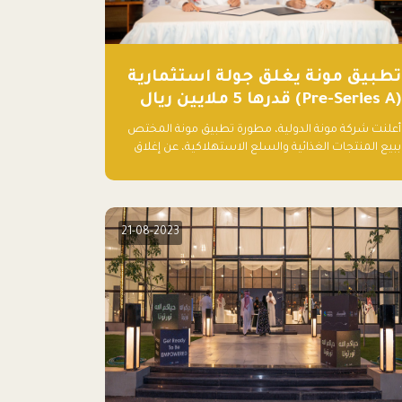
تطبيق مونة يغلق جولة استثمارية
(Pre-Series A) قدرها 5 ملايين ريال
أعلنت شركة مونة الدولية، مطورة تطبيق مونة المختص
ببيع المنتجات الغذائية والسلع الاستهلاكية، عن إغلاق
جولتها الاستثمارية (Pre- series A) بقيمة 5 ملايين ريال
سعودي (1.3 مليون دولار أمريكي)، بقيادة شركتي دعم
المنشآت المحدودة وتسارع القابضة – التابعة لشركة يزيد
الراجحي القابضة.
21-08-2023