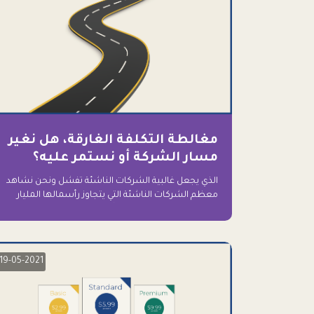
مغالطة التكلفة الغارقة، هل نغير
مسار الشركة أو نستمر عليه؟
الذي يجعل غالبية الشركات الناشئة تفشل ونحن نشاهد
معظم الشركات الناشئة التي يتجاوز رأسمالها المليار
دولار اليوم، وقد كانت سابقاً على حافة الانهيار والفشل؟
ببساطة: التعلق بها.
19-05-2021