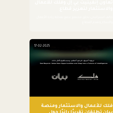
تعاون إنفينيت بي إل وفلك للأعمال
والاستثمار لتعزيز قطاع
اللوجستيات
حالف استراتيجي يخلق مجتمع يدفع بعجلة ريادة الأعمال
والابتكار وتقدم القطاع.
17-02-2025
فلك للأعمال والاستثمار ومنصة
بيان تطلقان تقريرًا رائدًا حول