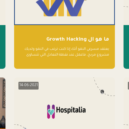
ما هو ال Growth Hacking
يعتقد مسرعي النمو أنك إذا كنت ترغب في النمو ولديك
مشروع مربح، فاعمل عند نقطة التعادل التي تتساوى
فيها النفقات والإيرادات، وأعد استثمار الربح.
14-06-2021