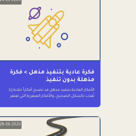
24-06-2020
فكرة عادية بتنفيذ مذهل > فكرة
مذهلة بدون تنفيذ
الأفكار العادية بتنفيذ مذهل قد تصبح أفكاراً خلابة إذا
نُفذت بالشكل الصحيح، والأفكار العبقرية التي تفتقر
للتنفيذ لا تستحق وقتاً للحديث عنها حتى
28-06-2020