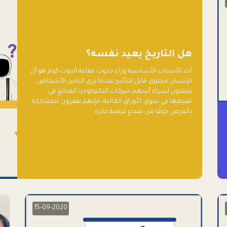
هل التاريخ يعيد نفسه؟
أحد الأسباب الأساسية وراء حدوث فقاعة الدوت كوم هو أن
الإنسان مخلوق قابل للتأثير؛ عندما يرى الناس الأشخاص
يتنقلون لشراء أسهم شركات التكنولوجيا المبالغ في
تقييمها في سوق الأوراق المالية، فإنهم يقفزون للمشاركة
بالفرص خوفًا من ضياع فرصة عابرة
15-09-2020