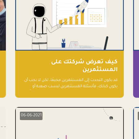
كيف تعرض شركتك على
المستثمرين
قد يكون التحدث إلى المستثمرين مخيفًا، لكن لا يجب أن
يكون كذلك، فأسئلة المستثمرين ليست صعبة أو
معقدة، ويمكنك توقعها والاستعداد لها جيدًا مسبقًا
06-06-2021