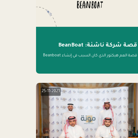
قصة شركة ناشئة: BeanBoat
قصة العم هيكتور الذي كان السبب في إنشاء Beanboat
25-11-2021