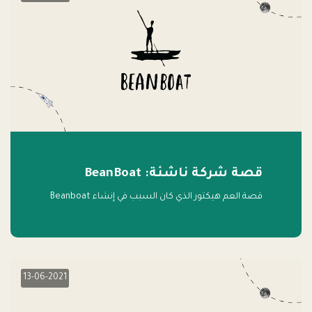
قصة شركة ناشئة: BeanBoat
قصة العم هيكتور الذي كان السبب في إنشاء Beanboat
13-06-2021