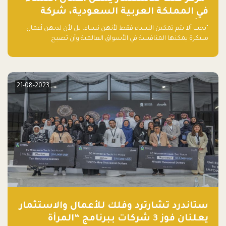
في المملكة العربية السعودية، شركة
ناشئة تلو الأخرى."
"يجب ألا يتم تمكين النساء فقط لأنهن نساء، بل لأن لديهن أعمال
مبتكرة يمكنها المنافسة في الأسواق العالمية وأن تصبح
"اليونيكورنز" التالية المولودة في المملكة العربية السعودية
21-08-2023
ستاندرد تشارترد وفلك للأعمال والاستثمار
يعلنان فوز 3 شركات ببرنامج “المرأة