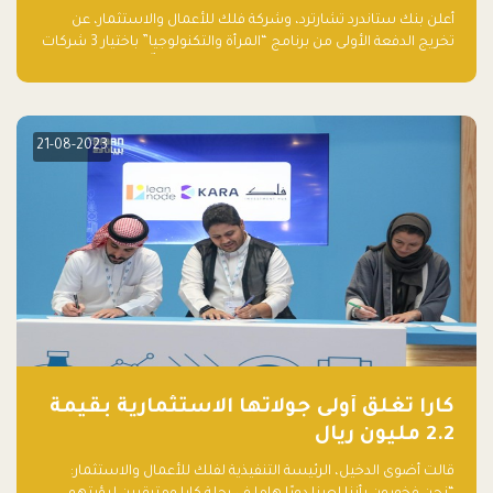
والتكنولوجيا”
أعلن بنك ستاندرد تشارترد، وشركة فلك للأعمال والاستثمار، عن
تخريج الدفعة الأولى من برنامج “المرأة والتكنولوجيا” باختيار 3 شركات
ناشئة تقودها نساء من قبل لجنة مستقلة من الحكّام. وقدمت رائدات
الأعمال، اللواتي خضعن لبرنامج حاضنة مدته 8 أسابيع، أفكاراً مبتكرة
في مختلف القطاعات، بما فيها التكنولوجيا المالية والصحية والعقارية
والترفيه التعليمي
21-08-2023
كارا تغلق أولى جولاتها الاستثمارية بقيمة
2.2 مليون ريال
قالت أضوى الدخيل، الرئيسة التنفيذية لفلك للأعمال والاستثمار: