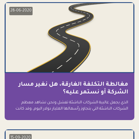
28-06-2020
مغالطة التكلفة الغارقة، هل نغير مسار
الشركة أو نستمر عليه؟
الذي يجعل غالبية الشركات الناشئة تفشل ونحن نشاهد معظم
الشركات الناشئة التي يتجاوز رأسمالها المليار دولار اليوم، وقد كانت
سابقاً على حافة الانهيار والفشل؟ ببساطة: التعلق بها.
15-09-2020