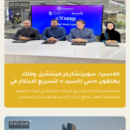
29-01-2026
كلاسيرا، سوبرتشارجر فينتشرز، وفلك
يطلقون «سي إكسيد » لتسريع الابتكار في
تقنيات التعليم ومستقبل العمل
منصة مشتركة لبناء وتسريع الشركات الناشئة في تقنيات التعليم
ومستقبل العمل، تجمع خبرات كلاسيرا وسوبرتشارجر فينتشرز
ومجموعة فلك لدعم النمو والتوسع من المملكة إلى الأسواق
العالمية.
31-03-2026