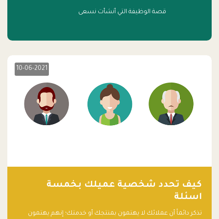
قصة الوظيفة التي أنشأت نسعى
10-06-2021
كيف تحدد شخصية عميلك بخمسة
اسئلة
تذكر دائماً أن عملائك لا يهتمون بمنتجك أو خدمتك؛ إنهم يهتمون