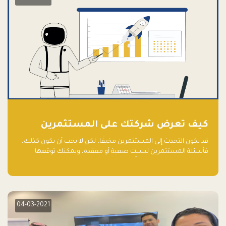
كيف تعرض شركتك على المستثمرين
قد يكون التحدث إلى المستثمرين مخيفًا، لكن لا يجب أن يكون كذلك،
فأسئلة المستثمرين ليست صعبة أو معقدة، ويمكنك توقعها
والاستعداد لها جيدًا مسبقًا
04-03-2021