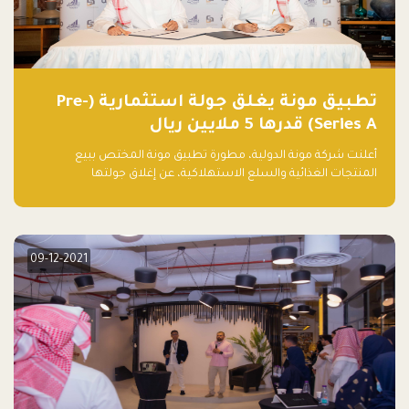
تطبيق مونة يغلق جولة استثمارية (Pre-
Series A) قدرها 5 ملايين ريال
أعلنت شركة مونة الدولية، مطورة تطبيق مونة المختص ببيع
المنتجات الغذائية والسلع الاستهلاكية، عن إغلاق جولتها
الاستثمارية (Pre- series A) بقيمة 5 ملايين ريال سعودي (1.3 مليون
دولار أمريكي)، بقيادة شركتي دعم المنشآت المحدودة وتسارع القابضة
– التابعة لشركة يزيد الراجحي القابضة.
09-12-2021