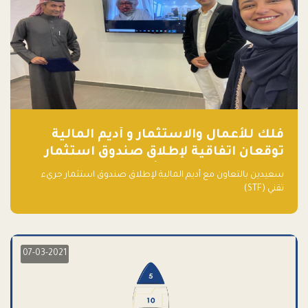
فلك للأعمال والاستثمار و أديم المالية
توقعان اتفاقية لإطلاق صندوق استثمار
جريء تقني (STF) - مشغل من قبل فـلك
سعيدين بالتعاون مع أديم المالية لإطلاق صندوق استثمار جريء
تقني (STF)
07-03-2021