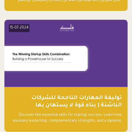
“نحن فخورون بأننا لعبنا دورًا هاما في رحلة كارا ومترقبين لرؤيتهم
يواصلون إحداث تأثير إيجابي على البيئة. إن التزامهم بالاستدامة ليس
جيدًا لكوكبنا فحسب، بل إنه جيد أيضًا للأعمال”.
15-07-2024
توليفة المهارات الناجحة للشركات
الناشئة | بناء قوة لا يستهان بها
Discover the essential skills for startup success. Learn how
visionary leadership, complementary strengths, and a dynamic
team create a powerhouse at Falak.sa. Join our community and