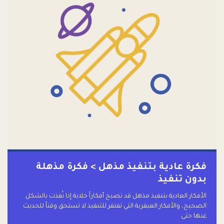
فكرة عادية بتنفيذ مذهل > فكرة مذهلة
بدون تنفيذ
الأفكار العادية بتنفيذ مذهل قد تصبح أفكاراً خلابة إذا نُفذت بالشكل
الصحيح، والأفكار العبقرية التي تفتقر للتنفيذ لا تستحق وقتاً للحديث
عنها حتى