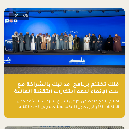
elevate your startup! Follow us @FalakHub
22-01-2026
فلك تختتم برنامج امد تيك بالشراكة مع
بنك الإنماء لدعم ابتكارات التقنية المالية
اختتام برنامج متخصص ركّز على تسريع الشركات الناشئة وتحويل
الملكيات الفكرية إلى حلول تقنية قابلة للتطبيق في قطاع التقنية
المالية