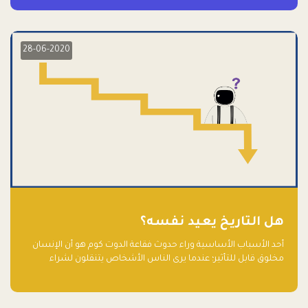
28-06-2020
هل التاريخ يعيد نفسه؟
أحد الأسباب الأساسية وراء حدوث فقاعة الدوت كوم هو أن الإنسان
مخلوق قابل للتأثير؛ عندما يرى الناس الأشخاص يتنقلون لشراء
أسهم شركات التكنولوجيا المبالغ في تقييمها في سوق الأوراق
المالية، فإنهم يقفزون للمشاركة بالفرص خوفًا من ضياع فرصة عابرة