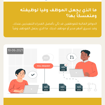
ما الذي يجعل الموظف وفياً لوظيفته
ومتمسكاً بها؟
الحوافز المالية للموظفين قد تأتي بأفضل المدراء التنفيذيين عندك،
وقد تسرق أمهر مدير أو موظف لديك. ما الذي يجعل الموظف وفياً
لوظيفته ويجعله متمسكاً بها؟
10-06-2021