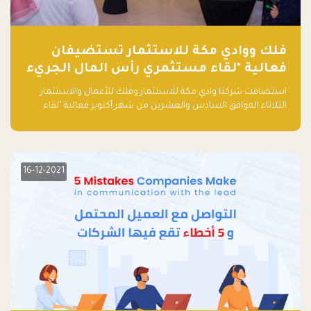
فلك ووادي مكة للاستثمار تستضيفان
فعالية "لقاء مستثمري رأس المال الجريء
في المنطقة"
استضافت شركتا وادي مكة للاستثمار وفلك للأعمال والاستثمار
الثلاثاء الموافق السادس والعشرين من شهر أكتوبر فعالية "لقاء
مستثمري رأس المال الجريء في المنطقة" الذي جمع أكثر من 30
مشاركاً من أبرز صناديق رأس المال الجريء وممثلي المؤسسات
الاستثمارية التقنية في المنطقة.
16-12-2021