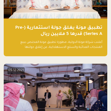
تطبيق مونة يغلق جولة استثمارية (Pre-
Series A) قدرها 5 ملايين ريال
أعلنت شركة مونة الدولية، مطورة تطبيق مونة المختص ببيع
المنتجات الغذائية والسلع الاستهلاكية، عن إغلاق جولتها
الاستثمارية (Pre- series A) بقيمة 5 ملايين ريال سعودي (1.3 مليون
دولار أمريكي)، بقيادة شركتي دعم المنشآت المحدودة وتسارع القابضة
– التابعة لشركة يزيد الراجحي القابضة.
09-12-2021