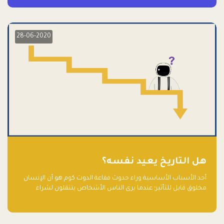
28-06-2020
هل التاريخ يعيد نفسه؟
أحد الأسباب الأساسية وراء حدوث فقاعة الدوت كوم هو أن الإنسان
مخلوق قابل للتأثير؛ عندما يرى الناس الأشخاص يتنقلون لشراء
أسهم شركات التكنولوجيا المبالغ في تقييمها في سوق الأوراق
المالية، فإنهم يقفزون للمشاركة بالفرص خوفًا من ضياع فرصة عابرة