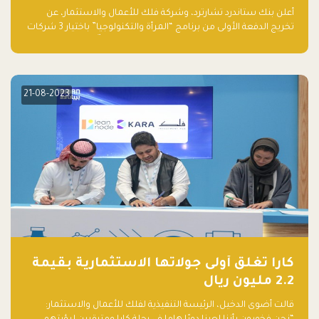
والتكنولوجيا”
أعلن بنك ستاندرد تشارترد، وشركة فلك للأعمال والاستثمار، عن
تخريج الدفعة الأولى من برنامج “المرأة والتكنولوجيا” باختيار 3 شركات
ناشئة تقودها نساء من قبل لجنة مستقلة من الحكّام. وقدمت رائدات
الأعمال، اللواتي خضعن لبرنامج حاضنة مدته 8 أسابيع، أفكاراً مبتكرة
في مختلف القطاعات، بما فيها التكنولوجيا المالية والصحية والعقارية
والترفيه التعليمي
21-08-2023
كارا تغلق أولى جولاتها الاستثمارية بقيمة
2.2 مليون ريال
قالت أضوى الدخيل، الرئيسة التنفيذية لفلك للأعمال والاستثمار: