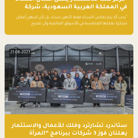
في المملكة العربية السعودية، شركة
ناشئة تلو الأخرى."
"يجب ألا يتم تمكين النساء فقط لأنهن نساء، بل لأن لديهن أعمال
مبتكرة يمكنها المنافسة في الأسواق العالمية وأن تصبح
"اليونيكورنز" التالية المولودة في المملكة العربية السعودية
21-08-2023
ستاندرد تشارترد وفلك للأعمال والاستثمار
يعلنان فوز 3 شركات ببرنامج “المرأة