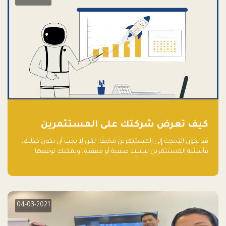
كيف تعرض شركتك على المستثمرين
قد يكون التحدث إلى المستثمرين مخيفًا، لكن لا يجب أن يكون كذلك،
فأسئلة المستثمرين ليست صعبة أو معقدة، ويمكنك توقعها
والاستعداد لها جيدًا مسبقًا
04-03-2021