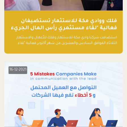
فلك ووادي مكة للاستثمار تستضيفان
فعالية "لقاء مستثمري رأس المال الجريء
في المنطقة"
استضافت شركتا وادي مكة للاستثمار وفلك للأعمال والاستثمار
الثلاثاء الموافق السادس والعشرين من شهر أكتوبر فعالية "لقاء
مستثمري رأس المال الجريء في المنطقة" الذي جمع أكثر من 30
مشاركاً من أبرز صناديق رأس المال الجريء وممثلي المؤسسات
الاستثمارية التقنية في المنطقة.
16-12-2021