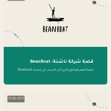
قصة شركة ناشئة: BeanBoat
قصة العم هيكتور الذي كان السبب في إنشاء Beanboat
13-06-2021