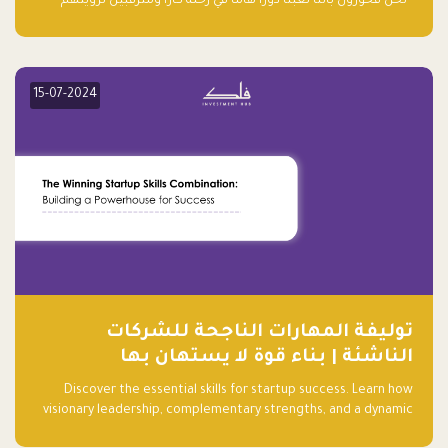
“نحن فخورون بأننا لعبنا دورًا هاما في رحلة كارا ومترقبين لرؤيتهم
يواصلون إحداث تأثير إيجابي على البيئة. إن التزامهم بالاستدامة ليس
جيدًا لكوكبنا فحسب، بل إنه جيد أيضًا للأعمال”.
15-07-2024
توليفة المهارات الناجحة للشركات
الناشئة | بناء قوة لا يستهان بها
Discover the essential skills for startup success. Learn how
visionary leadership, complementary strengths, and a dynamic
team create a powerhouse at Falak.sa. Join our community and