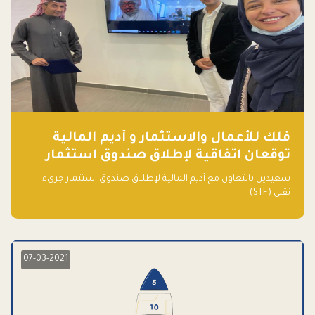
فلك للأعمال والاستثمار و أديم المالية
توقعان اتفاقية لإطلاق صندوق استثمار
جريء تقني (STF) - مشغل من قبل فـلك
سعيدين بالتعاون مع أديم المالية لإطلاق صندوق استثمار جريء
تقني (STF)
07-03-2021