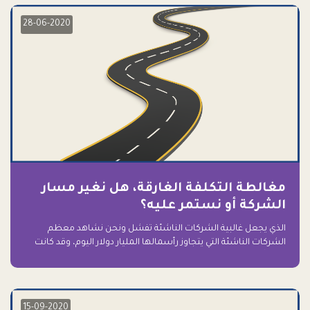
28-06-2020
مغالطة التكلفة الغارقة، هل نغير مسار
الشركة أو نستمر عليه؟
الذي يجعل غالبية الشركات الناشئة تفشل ونحن نشاهد معظم
الشركات الناشئة التي يتجاوز رأسمالها المليار دولار اليوم، وقد كانت
سابقاً على حافة الانهيار والفشل؟ ببساطة: التعلق بها.
15-09-2020