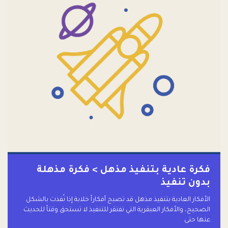
فكرة عادية بتنفيذ مذهل > فكرة مذهلة
بدون تنفيذ
الأفكار العادية بتنفيذ مذهل قد تصبح أفكاراً خلابة إذا نُفذت بالشكل
الصحيح، والأفكار العبقرية التي تفتقر للتنفيذ لا تستحق وقتاً للحديث
عنها حتى