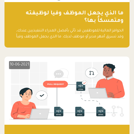
ما الذي يجعل الموظف وفياً لوظيفته
ومتمسكاً بها؟
الحوافز المالية للموظفين قد تأتي بأفضل المدراء التنفيذيين عندك،
وقد تسرق أمهر مدير أو موظف لديك. ما الذي يجعل الموظف وفياً
لوظيفته ويجعله متمسكاً بها؟
10-06-2021