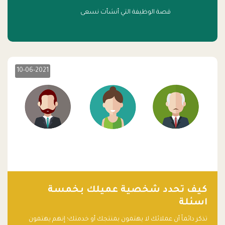
قصة الوظيفة التي أنشأت نسعى
10-06-2021
كيف تحدد شخصية عميلك بخمسة
اسئلة
تذكر دائماً أن عملائك لا يهتمون بمنتجك أو خدمتك؛ إنهم يهتمون