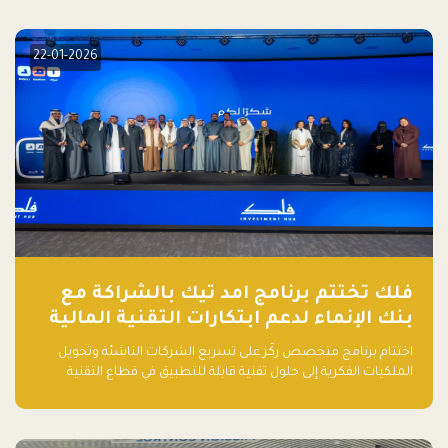
elevate your startup! Follow us @FalakHub
22-01-2026
فلك تختتم برنامج امد تيك بالشراكة مع
بنك الإنماء لدعم ابتكارات التقنية المالية
اختتام برنامج متخصص ركّز على تسريع الشركات الناشئة وتحويل
الملكيات الفكرية إلى حلول تقنية قابلة للتطبيق في قطاع التقنية
المالية