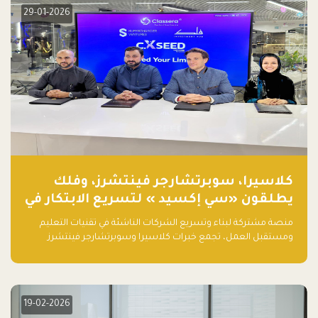
29-01-2026
كلاسيرا، سوبرتشارجر فينتشرز، وفلك
يطلقون «سي إكسيد » لتسريع الابتكار في
تقنيات التعليم ومستقبل العمل
منصة مشتركة لبناء وتسريع الشركات الناشئة في تقنيات التعليم
ومستقبل العمل، تجمع خبرات كلاسيرا وسوبرتشارجر فينتشرز
ومجموعة فلك لدعم النمو والتوسع من المملكة إلى الأسواق
العالمية.
19-02-2026