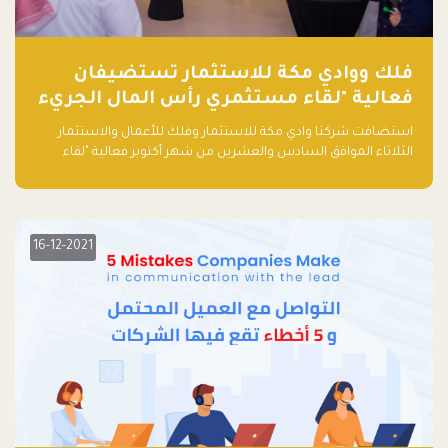
فلك ووادي مكة للاستثمار تستضيفان
فعالية "لقاء مستثمري رأس المال الجريء
في المنطقة"
استضافت شركتا وادي مكة للاستثمار وفلك للأعمال والاستثمار
الثلاثاء الموافق السادس والعشرين من شهر أكتوبر فعالية "لقاء
مستثمري رأس المال الجريء في المنطقة" الذي جمع أكثر من 30
مشاركاً من أبرز صناديق رأس المال الجريء وممثلي المؤسسات
الاستثمارية التقنية في المنطقة.
16-12-2021