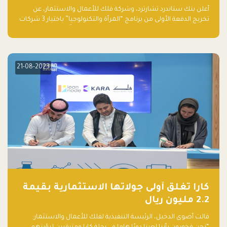
والتكنولوجيا”
أعلن بنك ستاندرد تشارترد، وشركة فلك للأعمال والاستثمار، عن
تخريج الدفعة الأولى من برنامج “المرأة والتكنولوجيا” باختيار 3 شركات
ناشئة تقودها نساء من قبل لجنة مستقلة من الحكّام. وقدمت رائدات
الأعمال، اللواتي خضعن لبرنامج حاضنة مدته 8 أسابيع، أفكاراً مبتكرة
في مختلف القطاعات، بما فيها التكنولوجيا المالية والصحية والعقارية
والترفيه التعليمي
21-08-2023
كارا تغلق أولى جولاتها الاستثمارية بقيمة
2.2 مليون ريال
قالت أضوى الدخيل، الرئيسة التنفيذية لفلك للأعمال والاستثمار: