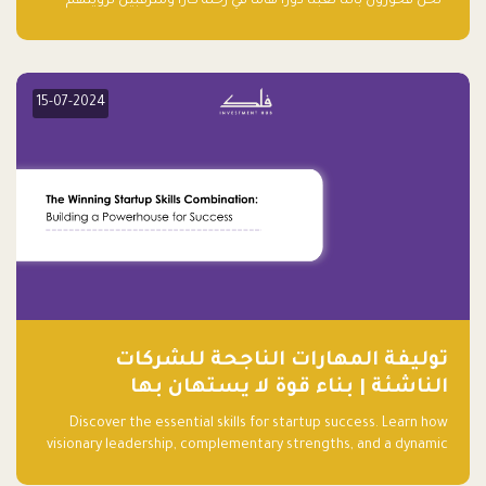
“نحن فخورون بأننا لعبنا دورًا هاما في رحلة كارا ومترقبين لرؤيتهم
يواصلون إحداث تأثير إيجابي على البيئة. إن التزامهم بالاستدامة ليس
جيدًا لكوكبنا فحسب، بل إنه جيد أيضًا للأعمال”.
15-07-2024
توليفة المهارات الناجحة للشركات
الناشئة | بناء قوة لا يستهان بها
Discover the essential skills for startup success. Learn how
visionary leadership, complementary strengths, and a dynamic
team create a powerhouse at Falak.sa. Join our community and