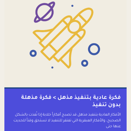
فكرة عادية بتنفيذ مذهل > فكرة مذهلة
بدون تنفيذ
الأفكار العادية بتنفيذ مذهل قد تصبح أفكاراً خلابة إذا نُفذت بالشكل
الصحيح، والأفكار العبقرية التي تفتقر للتنفيذ لا تستحق وقتاً للحديث
عنها حتى