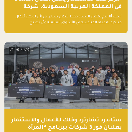
في المملكة العربية السعودية، شركة
ناشئة تلو الأخرى."
"يجب ألا يتم تمكين النساء فقط لأنهن نساء، بل لأن لديهن أعمال
مبتكرة يمكنها المنافسة في الأسواق العالمية وأن تصبح
"اليونيكورنز" التالية المولودة في المملكة العربية السعودية
21-08-2023
ستاندرد تشارترد وفلك للأعمال والاستثمار
يعلنان فوز 3 شركات ببرنامج “المرأة