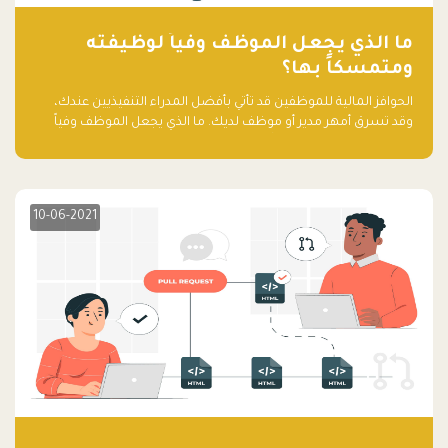
ما الذي يجعل الموظف وفياً لوظيفته
ومتمسكاً بها؟
الحوافز المالية للموظفين قد تأتي بأفضل المدراء التنفيذيين عندك،
وقد تسرق أمهر مدير أو موظف لديك. ما الذي يجعل الموظف وفياً
لوظيفته ويجعله متمسكاً بها؟
10-06-2021