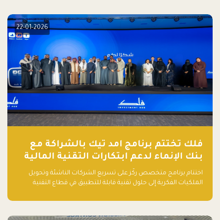
elevate your startup! Follow us @FalakHub
22-01-2026
فلك تختتم برنامج امد تيك بالشراكة مع
بنك الإنماء لدعم ابتكارات التقنية المالية
اختتام برنامج متخصص ركّز على تسريع الشركات الناشئة وتحويل
الملكيات الفكرية إلى حلول تقنية قابلة للتطبيق في قطاع التقنية
المالية