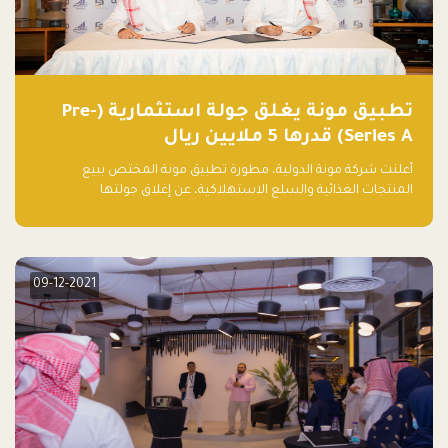
تطبيق مونة يغلق جولة استثمارية (Pre-
Series A) قدرها 5 ملايين ريال
أعلنت شركة مونة الدولية، مطورة تطبيق مونة المختص ببيع
المنتجات الغذائية والسلع الاستهلاكية، عن إغلاق جولتها
الاستثمارية (Pre- series A) بقيمة 5 ملايين ريال سعودي (1.3 مليون
دولار أمريكي)، بقيادة شركتي دعم المنشآت المحدودة وتسارع القابضة
– التابعة لشركة يزيد الراجحي القابضة.
09-12-2021