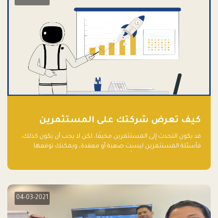
كيف تعرض شركتك على المستثمرين
قد يكون التحدث إلى المستثمرين مخيفًا، لكن لا يجب أن يكون كذلك،
فأسئلة المستثمرين ليست صعبة أو معقدة، ويمكنك توقعها
والاستعداد لها جيدًا مسبقًا
04-03-2021