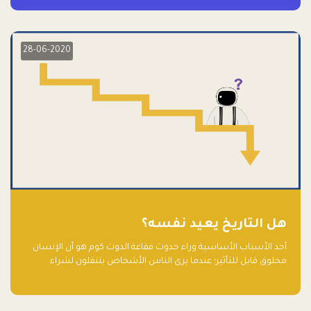
28-06-2020
هل التاريخ يعيد نفسه؟
أحد الأسباب الأساسية وراء حدوث فقاعة الدوت كوم هو أن الإنسان
مخلوق قابل للتأثير؛ عندما يرى الناس الأشخاص يتنقلون لشراء
أسهم شركات التكنولوجيا المبالغ في تقييمها في سوق الأوراق
المالية، فإنهم يقفزون للمشاركة بالفرص خوفًا من ضياع فرصة عابرة