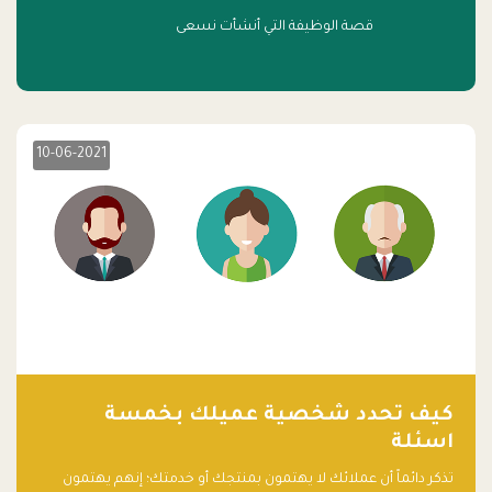
قصة الوظيفة التي أنشأت نسعى
10-06-2021
كيف تحدد شخصية عميلك بخمسة
اسئلة
تذكر دائماً أن عملائك لا يهتمون بمنتجك أو خدمتك؛ إنهم يهتمون