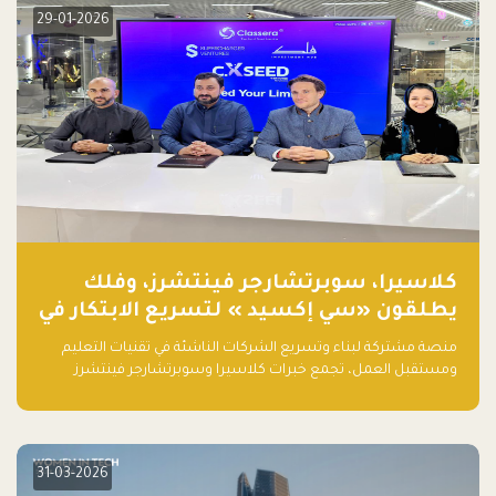
29-01-2026
كلاسيرا، سوبرتشارجر فينتشرز، وفلك
يطلقون «سي إكسيد » لتسريع الابتكار في
تقنيات التعليم ومستقبل العمل
منصة مشتركة لبناء وتسريع الشركات الناشئة في تقنيات التعليم
ومستقبل العمل، تجمع خبرات كلاسيرا وسوبرتشارجر فينتشرز
ومجموعة فلك لدعم النمو والتوسع من المملكة إلى الأسواق
العالمية.
31-03-2026