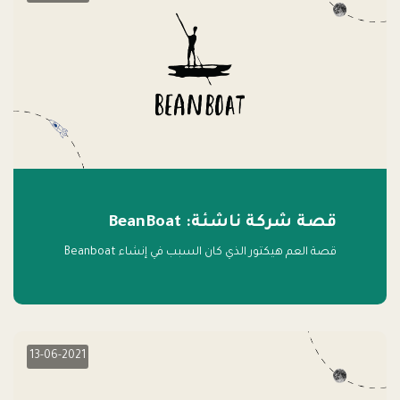
قصة شركة ناشئة: BeanBoat
قصة العم هيكتور الذي كان السبب في إنشاء Beanboat
13-06-2021