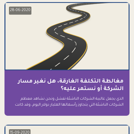
28-06-2020
مغالطة التكلفة الغارقة، هل نغير مسار
الشركة أو نستمر عليه؟
الذي يجعل غالبية الشركات الناشئة تفشل ونحن نشاهد معظم
الشركات الناشئة التي يتجاوز رأسمالها المليار دولار اليوم، وقد كانت
سابقاً على حافة الانهيار والفشل؟ ببساطة: التعلق بها.
15-09-2020