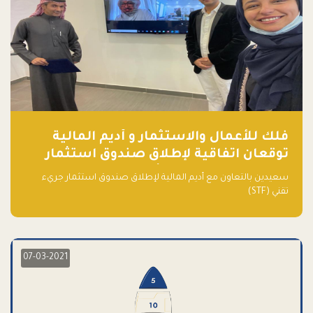
فلك للأعمال والاستثمار و أديم المالية
توقعان اتفاقية لإطلاق صندوق استثمار
جريء تقني (STF) - مشغل من قبل فـلك
سعيدين بالتعاون مع أديم المالية لإطلاق صندوق استثمار جريء
تقني (STF)
07-03-2021