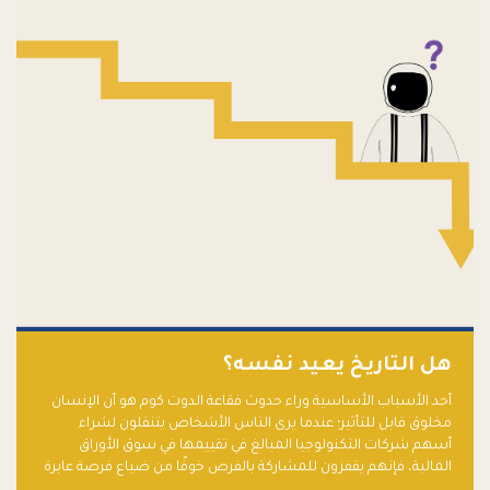
هل التاريخ يعيد نفسه؟
أحد الأسباب الأساسية وراء حدوث فقاعة الدوت كوم هو أن الإنسان
مخلوق قابل للتأثير؛ عندما يرى الناس الأشخاص يتنقلون لشراء
أسهم شركات التكنولوجيا المبالغ في تقييمها في سوق الأوراق
المالية، فإنهم يقفزون للمشاركة بالفرص خوفًا من ضياع فرصة عابرة