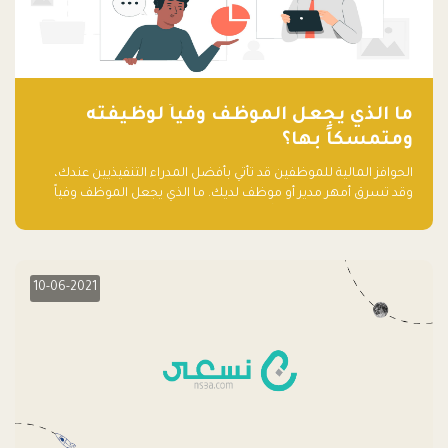
ما الذي يجعل الموظف وفياً لوظيفته
ومتمسكاً بها؟
الحوافز المالية للموظفين قد تأتي بأفضل المدراء التنفيذيين عندك،
وقد تسرق أمهر مدير أو موظف لديك. ما الذي يجعل الموظف وفياً
لوظيفته ويجعله متمسكاً بها؟
10-06-2021