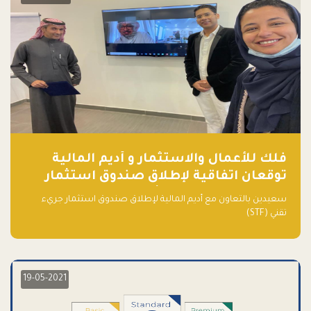
فلك للأعمال والاستثمار و أديم المالية
توقعان اتفاقية لإطلاق صندوق استثمار
جريء تقني (STF) - مشغل من قبل فـلك
سعيدين بالتعاون مع أديم المالية لإطلاق صندوق استثمار جريء
تقني (STF)
19-05-2021