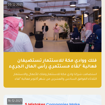
09-12-2021
فلك ووادي مكة للاستثمار تستضيفان
فعالية "لقاء مستثمري رأس المال الجريء
في المنطقة"
استضافت شركتا وادي مكة للاستثمار وفلك للأعمال والاستثمار
الثلاثاء الموافق السادس والعشرين من شهر أكتوبر فعالية "لقاء
مستثمري رأس المال الجريء في المنطقة" الذي جمع أكثر من 30
مشاركاً من أبرز صناديق رأس المال الجريء وممثلي المؤسسات
الاستثمارية التقنية في المنطقة.
16-12-2021