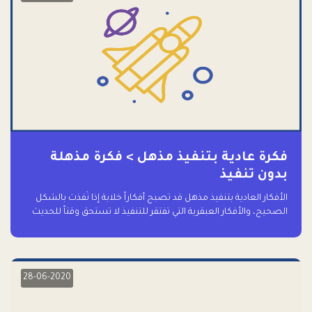
فكرة عادية بتنفيذ مذهل > فكرة مذهلة
بدون تنفيذ
الأفكار العادية بتنفيذ مذهل قد تصبح أفكاراً خلابة إذا نُفذت بالشكل
الصحيح، والأفكار العبقرية التي تفتقر للتنفيذ لا تستحق وقتاً للحديث
عنها حتى
28-06-2020