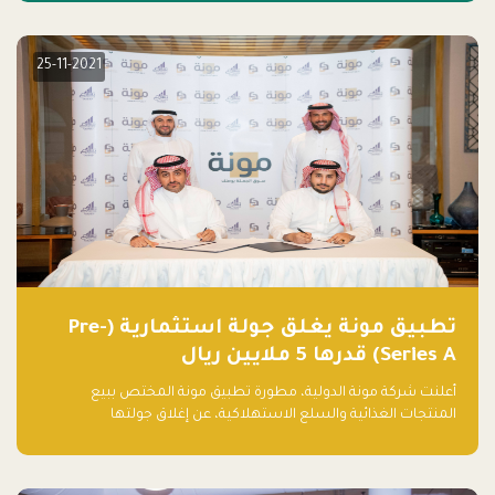
25-11-2021
تطبيق مونة يغلق جولة استثمارية (Pre-
Series A) قدرها 5 ملايين ريال
أعلنت شركة مونة الدولية، مطورة تطبيق مونة المختص ببيع
المنتجات الغذائية والسلع الاستهلاكية، عن إغلاق جولتها
الاستثمارية (Pre- series A) بقيمة 5 ملايين ريال سعودي (1.3 مليون
دولار أمريكي)، بقيادة شركتي دعم المنشآت المحدودة وتسارع القابضة
– التابعة لشركة يزيد الراجحي القابضة.