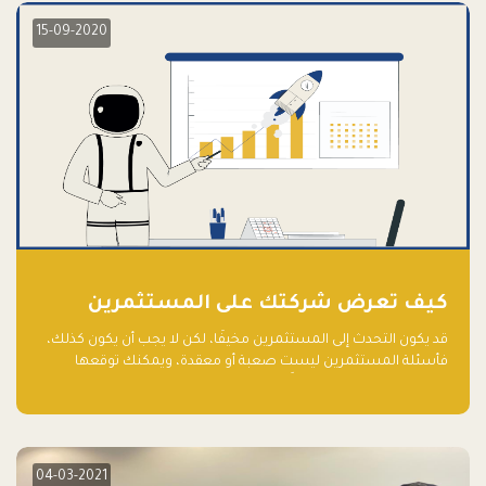
15-09-2020
كيف تعرض شركتك على المستثمرين
قد يكون التحدث إلى المستثمرين مخيفًا، لكن لا يجب أن يكون كذلك،
فأسئلة المستثمرين ليست صعبة أو معقدة، ويمكنك توقعها
والاستعداد لها جيدًا مسبقًا
04-03-2021