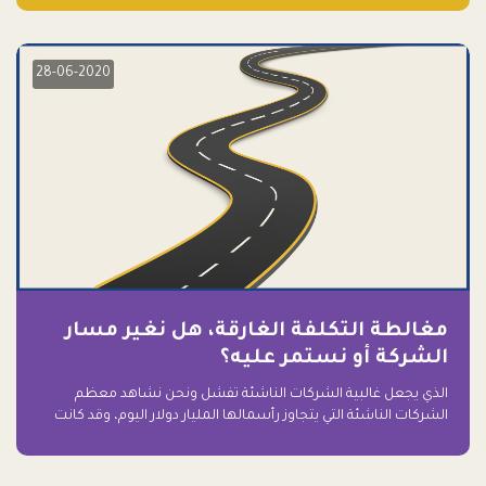
28-06-2020
مغالطة التكلفة الغارقة، هل نغير مسار
الشركة أو نستمر عليه؟
الذي يجعل غالبية الشركات الناشئة تفشل ونحن نشاهد معظم
الشركات الناشئة التي يتجاوز رأسمالها المليار دولار اليوم، وقد كانت
سابقاً على حافة الانهيار والفشل؟ ببساطة: التعلق بها.