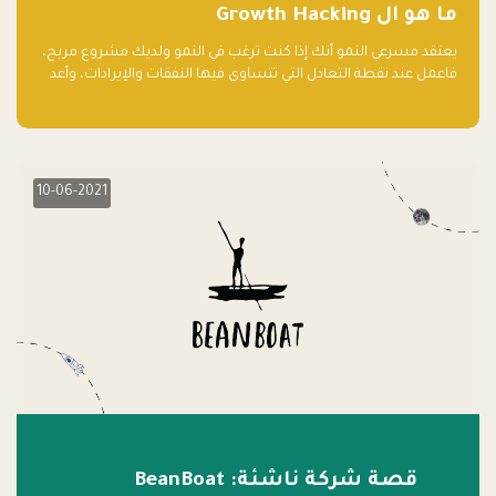
ما هو ال Growth Hacking
يعتقد مسرعي النمو أنك إذا كنت ترغب في النمو ولديك مشروع مربح،
فاعمل عند نقطة التعادل التي تتساوى فيها النفقات والإيرادات، وأعد
استثمار الربح.
10-06-2021
قصة شركة ناشئة: BeanBoat