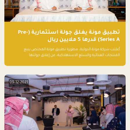
تطبيق مونة يغلق جولة استثمارية (Pre-
Series A) قدرها 5 ملايين ريال
أعلنت شركة مونة الدولية، مطورة تطبيق مونة المختص ببيع
المنتجات الغذائية والسلع الاستهلاكية، عن إغلاق جولتها
الاستثمارية (Pre- series A) بقيمة 5 ملايين ريال سعودي (1.3 مليون
دولار أمريكي)، بقيادة شركتي دعم المنشآت المحدودة وتسارع القابضة
– التابعة لشركة يزيد الراجحي القابضة.
09-12-2021