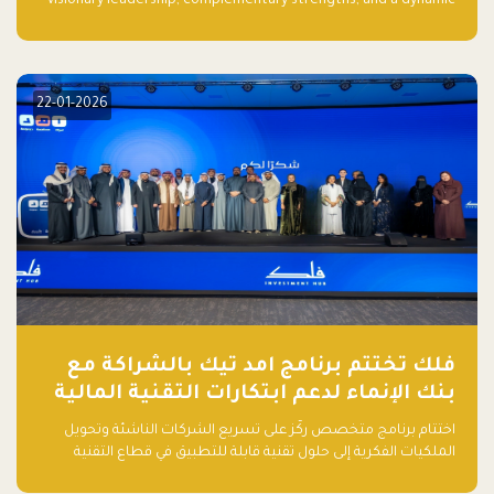
visionary leadership, complementary strengths, and a dynamic
team create a powerhouse at Falak.sa. Join our community and
elevate your startup! Follow us @FalakHub
22-01-2026
فلك تختتم برنامج امد تيك بالشراكة مع
بنك الإنماء لدعم ابتكارات التقنية المالية
اختتام برنامج متخصص ركّز على تسريع الشركات الناشئة وتحويل
الملكيات الفكرية إلى حلول تقنية قابلة للتطبيق في قطاع التقنية
المالية