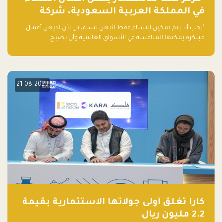
في المملكة العربية السعودية، شركة
ناشئة تلو الأخرى."
"يجب ألا يتم تمكين النساء فقط لأنهن نساء، بل لأن لديهن أعمال
مبتكرة يمكنها المنافسة في الأسواق العالمية وأن تصبح
"اليونيكورنز" التالية المولودة في المملكة العربية السعودية
21-08-2023
كارا تغلق أولى جولاتها الاستثمارية بقيمة
2.2 مليون ريال