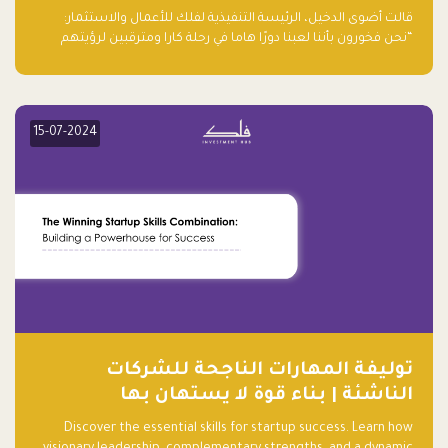
قالت أضوى الدخيل، الرئيسة التنفيذية لفلك للأعمال والاستثمار:
“نحن فخورون بأننا لعبنا دورًا هاما في رحلة كارا ومترقبين لرؤيتهم
يواصلون إحداث تأثير إيجابي على البيئة. إن التزامهم بالاستدامة ليس
جيدًا لكوكبنا فحسب، بل إنه جيد أيضًا للأعمال”.
15-07-2024
توليفة المهارات الناجحة للشركات
الناشئة | بناء قوة لا يستهان بها
Discover the essential skills for startup success. Learn how