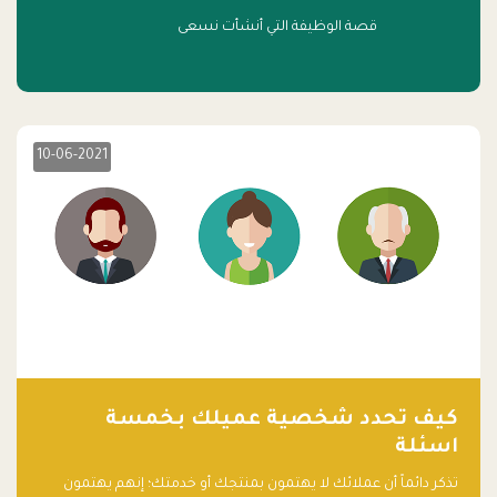
قصة الوظيفة التي أنشأت نسعى
10-06-2021
كيف تحدد شخصية عميلك بخمسة
اسئلة
تذكر دائماً أن عملائك لا يهتمون بمنتجك أو خدمتك؛ إنهم يهتمون