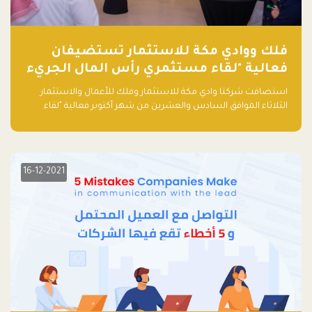
فلك ووادي مكة للاستثمار تستضيفان
فعالية "لقاء مستثمري رأس المال الجريء
في المنطقة"
استضافت شركتا وادي مكة للاستثمار وفلك للأعمال والاستثمار
الثلاثاء الموافق السادس والعشرين من شهر أكتوبر فعالية "لقاء
مستثمري رأس المال الجريء في المنطقة" الذي جمع أكثر من 30
مشاركاً من أبرز صناديق رأس المال الجريء وممثلي المؤسسات
الاستثمارية التقنية في المنطقة.
16-12-2021