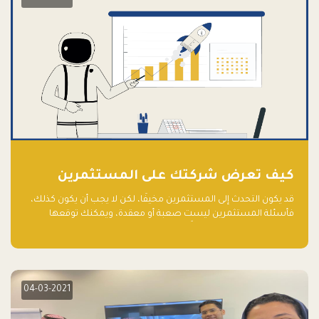
كيف تعرض شركتك على المستثمرين
قد يكون التحدث إلى المستثمرين مخيفًا، لكن لا يجب أن يكون كذلك،
فأسئلة المستثمرين ليست صعبة أو معقدة، ويمكنك توقعها
والاستعداد لها جيدًا مسبقًا
04-03-2021