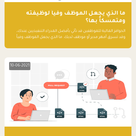
ما الذي يجعل الموظف وفياً لوظيفته
ومتمسكاً بها؟
الحوافز المالية للموظفين قد تأتي بأفضل المدراء التنفيذيين عندك،
وقد تسرق أمهر مدير أو موظف لديك. ما الذي يجعل الموظف وفياً
لوظيفته ويجعله متمسكاً بها؟
10-06-2021