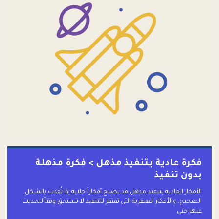
فكرة عادية بتنفيذ مذهل > فكرة مذهلة
بدون تنفيذ
الأفكار العادية بتنفيذ مذهل قد تصبح أفكاراً خلابة إذا نُفذت بالشكل
الصحيح، والأفكار العبقرية التي تفتقر للتنفيذ لا تستحق وقتاً للحديث
عنها حتى