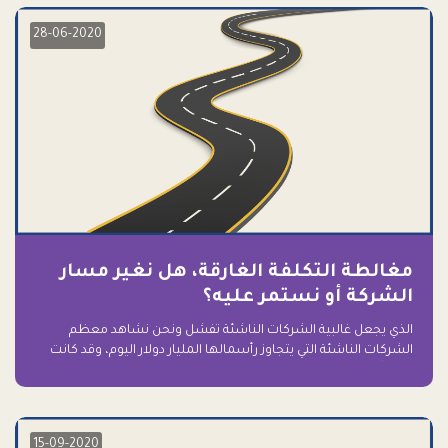
28-06-2020
مغالطة التكلفة الغارقة، هل نغير مسار
الشركة أو نستمر عليه؟
الذي يجعل غالبية الشركات الناشئة تفشل ونحن نشاهد معظم
الشركات الناشئة التي يتجاوز رأسمالها المليار دولار اليوم، وقد كانت
سابقاً على حافة الانهيار والفشل؟ ببساطة: التعلق بها.
15-09-2020