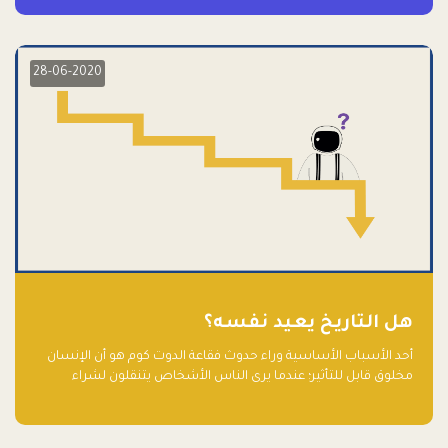
28-06-2020
هل التاريخ يعيد نفسه؟
أحد الأسباب الأساسية وراء حدوث فقاعة الدوت كوم هو أن الإنسان
مخلوق قابل للتأثير؛ عندما يرى الناس الأشخاص يتنقلون لشراء
أسهم شركات التكنولوجيا المبالغ في تقييمها في سوق الأوراق
المالية، فإنهم يقفزون للمشاركة بالفرص خوفًا من ضياع فرصة عابرة