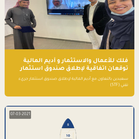
فلك للأعمال والاستثمار و أديم المالية
توقعان اتفاقية لإطلاق صندوق استثمار
جريء تقني (STF) - مشغل من قبل فـلك
سعيدين بالتعاون مع أديم المالية لإطلاق صندوق استثمار جريء
تقني (STF)
07-03-2021