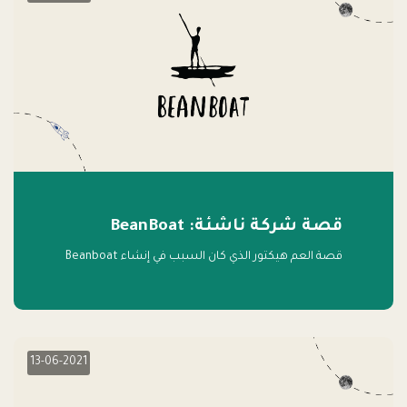
قصة شركة ناشئة: BeanBoat
قصة العم هيكتور الذي كان السبب في إنشاء Beanboat
13-06-2021