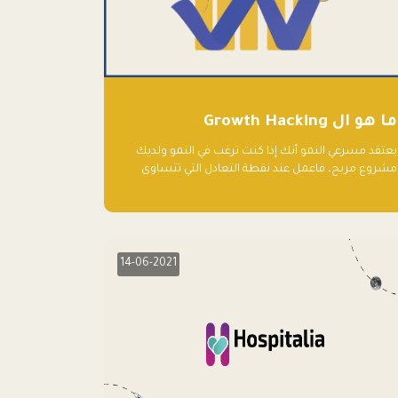
ما هو ال Growth Hacking
يعتقد مسرعي النمو أنك إذا كنت ترغب في النمو ولديك
مشروع مربح، فاعمل عند نقطة التعادل التي تتساوى
فيها النفقات والإيرادات، وأعد استثمار الربح.
14-06-2021