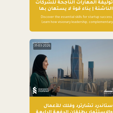
توليفة المهارات الناجحة للشركات
الناشئة | بناء قوة لا يستهان بها
Discover the essential skills for startup success.
Learn how visionary leadership, complementary
strengths, and a dynamic team create a
powerhouse at Falak.sa. Join our community and
elevate your startup! Follow us @FalakHub
31-03-2026
ستاندرد تشارترد وفلك للأعمال
والاستثمار يطلقان الدفعة الرابعة