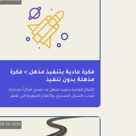
24-06-2020
فكرة عادية بتنفيذ مذهل > فكرة
مذهلة بدون تنفيذ
الأفكار العادية بتنفيذ مذهل قد تصبح أفكاراً خلابة إذا
نُفذت بالشكل الصحيح، والأفكار العبقرية التي تفتقر
للتنفيذ لا تستحق وقتاً للحديث عنها حتى
28-06-2020