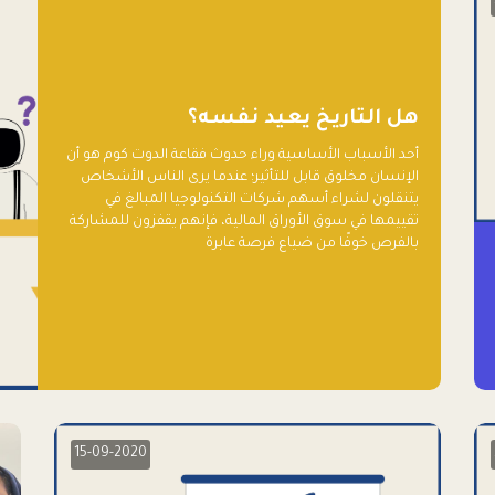
هل التاريخ يعيد نفسه؟
أحد الأسباب الأساسية وراء حدوث فقاعة الدوت كوم هو أن
الإنسان مخلوق قابل للتأثير؛ عندما يرى الناس الأشخاص
يتنقلون لشراء أسهم شركات التكنولوجيا المبالغ في
تقييمها في سوق الأوراق المالية، فإنهم يقفزون للمشاركة
بالفرص خوفًا من ضياع فرصة عابرة
15-09-2020