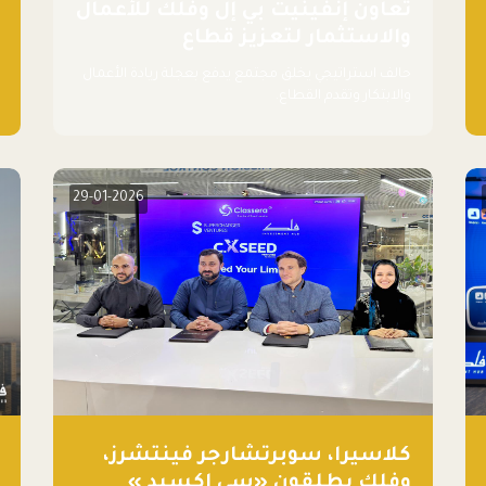
تعاون إنفينيت بي إل وفلك للأعمال
والاستثمار لتعزيز قطاع
اللوجستيات
حالف استراتيجي يخلق مجتمع يدفع بعجلة ريادة الأعمال
والابتكار وتقدم القطاع.
29-01-2026
كلاسيرا، سوبرتشارجر فينتشرز،
وفلك يطلقون «سي إكسيد »