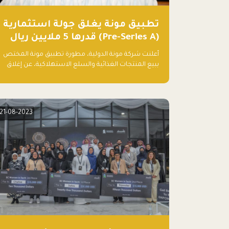
تطبيق مونة يغلق جولة استثمارية
(Pre-Series A) قدرها 5 ملايين ريال
أعلنت شركة مونة الدولية، مطورة تطبيق مونة المختص
ببيع المنتجات الغذائية والسلع الاستهلاكية، عن إغلاق
جولتها الاستثمارية (Pre- series A) بقيمة 5 ملايين ريال
سعودي (1.3 مليون دولار أمريكي)، بقيادة شركتي دعم
المنشآت المحدودة وتسارع القابضة – التابعة لشركة يزيد
الراجحي القابضة.
21-08-2023