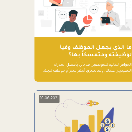
ما الذي يجعل الموظف وفياً
لوظيفته ومتمسكاً بها؟
الحوافز المالية للموظفين قد تأتي بأفضل المدراء
التنفيذيين عندك، وقد تسرق أمهر مدير أو موظف لديك.
ما الذي يجعل الموظف وفياً لوظيفته ويجعله متمسكاً
بها؟
10-06-2021