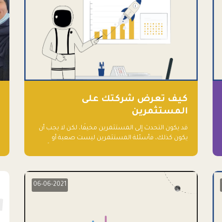
كيف تعرض شركتك على
المستثمرين
قد يكون التحدث إلى المستثمرين مخيفًا، لكن لا يجب أن
يكون كذلك، فأسئلة المستثمرين ليست صعبة أو
معقدة، ويمكنك توقعها والاستعداد لها جيدًا مسبقًا
06-06-2021