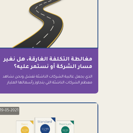
مغالطة التكلفة الغارقة، هل نغير
مسار الشركة أو نستمر عليه؟
الذي يجعل غالبية الشركات الناشئة تفشل ونحن نشاهد
معظم الشركات الناشئة التي يتجاوز رأسمالها المليار
دولار اليوم، وقد كانت سابقاً على حافة الانهيار والفشل؟
ببساطة: التعلق بها.
19-05-2021