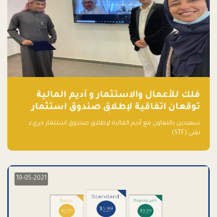
فلك للأعمال والاستثمار و أديم المالية
توقعان اتفاقية لإطلاق صندوق استثمار
جريء تقني (STF) - مشغل من قبل فـلك
سعيدين بالتعاون مع أديم المالية لإطلاق صندوق استثمار جريء
تقني (STF)
19-05-2021