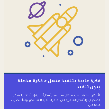
فكرة عادية بتنفيذ مذهل > فكرة مذهلة
بدون تنفيذ
الأفكار العادية بتنفيذ مذهل قد تصبح أفكاراً خلابة إذا نُفذت بالشكل
الصحيح، والأفكار العبقرية التي تفتقر للتنفيذ لا تستحق وقتاً للحديث
عنها حتى