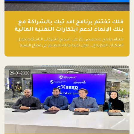
فلك تختتم برنامج امد تيك بالشراكة مع
بنك الإنماء لدعم ابتكارات التقنية المالية
اختتام برنامج متخصص ركّز على تسريع الشركات الناشئة وتحويل
الملكيات الفكرية إلى حلول تقنية قابلة للتطبيق في قطاع التقنية
المالية
29-01-2026