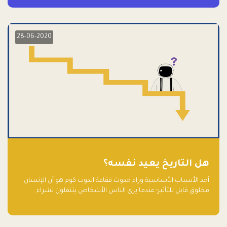
28-06-2020
هل التاريخ يعيد نفسه؟
أحد الأسباب الأساسية وراء حدوث فقاعة الدوت كوم هو أن الإنسان
مخلوق قابل للتأثير؛ عندما يرى الناس الأشخاص يتنقلون لشراء
أسهم شركات التكنولوجيا المبالغ في تقييمها في سوق الأوراق
المالية، فإنهم يقفزون للمشاركة بالفرص خوفًا من ضياع فرصة عابرة