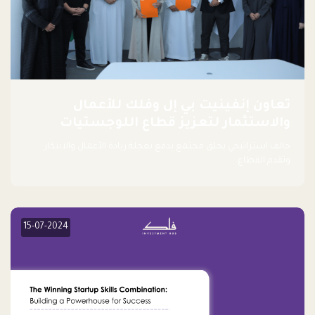
تعاون إنفينيت بي إل وفلك للأعمال
والاستثمار لتعزيز قطاع اللوجستيات
حالف استراتيجي يخلق مجتمع يدفع بعجلة ريادة الأعمال والابتكار
وتقدم القطاع.
15-07-2024