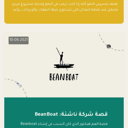
يعتقد مسرعي النمو أنك إذا كنت ترغب في النمو ولديك مشروع مربح،
فاعمل عند نقطة التعادل التي تتساوى فيها النفقات والإيرادات، وأعد
استثمار الربح.
10-06-2021
قصة شركة ناشئة: BeanBoat
قصة العم هيكتور الذي كان السبب في إنشاء Beanboat