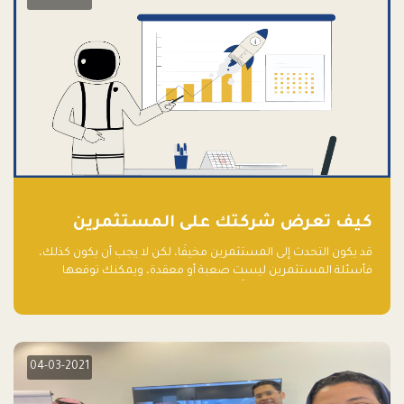
كيف تعرض شركتك على المستثمرين
قد يكون التحدث إلى المستثمرين مخيفًا، لكن لا يجب أن يكون كذلك،
فأسئلة المستثمرين ليست صعبة أو معقدة، ويمكنك توقعها
والاستعداد لها جيدًا مسبقًا
04-03-2021