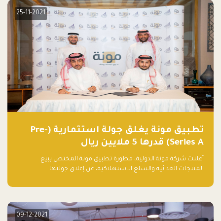
25-11-2021
تطبيق مونة يغلق جولة استثمارية (Pre-
Series A) قدرها 5 ملايين ريال
أعلنت شركة مونة الدولية، مطورة تطبيق مونة المختص ببيع
المنتجات الغذائية والسلع الاستهلاكية، عن إغلاق جولتها
الاستثمارية (Pre- series A) بقيمة 5 ملايين ريال سعودي (1.3 مليون
دولار أمريكي)، بقيادة شركتي دعم المنشآت المحدودة وتسارع القابضة
– التابعة لشركة يزيد الراجحي القابضة.
09-12-2021