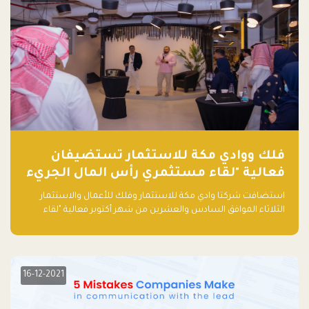
فلك ووادي مكة للاستثمار تستضيفان
فعالية "لقاء مستثمري رأس المال الجريء
في المنطقة"
استضافت شركتا وادي مكة للاستثمار وفلك للأعمال والاستثمار
الثلاثاء الموافق السادس والعشرين من شهر أكتوبر فعالية "لقاء
مستثمري رأس المال الجريء في المنطقة" الذي جمع أكثر من 30
مشاركاً من أبرز صناديق رأس المال الجريء وممثلي المؤسسات
الاستثمارية التقنية في المنطقة.
16-12-2021