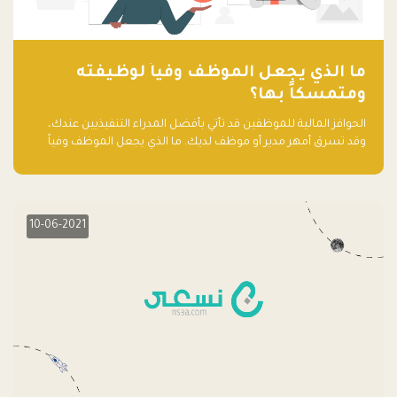
ما الذي يجعل الموظف وفياً لوظيفته
ومتمسكاً بها؟
الحوافز المالية للموظفين قد تأتي بأفضل المدراء التنفيذيين عندك،
وقد تسرق أمهر مدير أو موظف لديك. ما الذي يجعل الموظف وفياً
لوظيفته ويجعله متمسكاً بها؟
10-06-2021