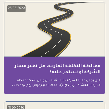
28-06-2020
مغالطة التكلفة الغارقة، هل نغير مسار
الشركة أو نستمر عليه؟
الذي يجعل غالبية الشركات الناشئة تفشل ونحن نشاهد معظم
الشركات الناشئة التي يتجاوز رأسمالها المليار دولار اليوم، وقد كانت
سابقاً على حافة الانهيار والفشل؟ ببساطة: التعلق بها.
15-09-2020