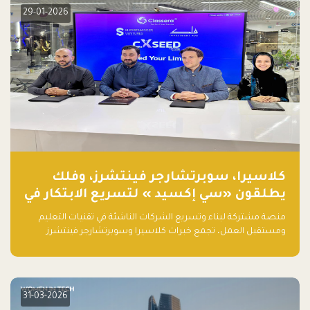
29-01-2026
كلاسيرا، سوبرتشارجر فينتشرز، وفلك
يطلقون «سي إكسيد » لتسريع الابتكار في
تقنيات التعليم ومستقبل العمل
منصة مشتركة لبناء وتسريع الشركات الناشئة في تقنيات التعليم
ومستقبل العمل، تجمع خبرات كلاسيرا وسوبرتشارجر فينتشرز
ومجموعة فلك لدعم النمو والتوسع من المملكة إلى الأسواق
العالمية.
31-03-2026