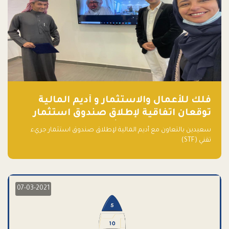
فلك للأعمال والاستثمار و أديم المالية
توقعان اتفاقية لإطلاق صندوق استثمار
جريء تقني (STF) - مشغل من قبل فـلك
سعيدين بالتعاون مع أديم المالية لإطلاق صندوق استثمار جريء
تقني (STF)
07-03-2021