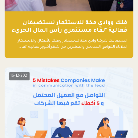
فلك ووادي مكة للاستثمار تستضيفان
فعالية "لقاء مستثمري رأس المال الجريء
في المنطقة"
استضافت شركتا وادي مكة للاستثمار وفلك للأعمال والاستثمار
الثلاثاء الموافق السادس والعشرين من شهر أكتوبر فعالية "لقاء
مستثمري رأس المال الجريء في المنطقة" الذي جمع أكثر من 30
مشاركاً من أبرز صناديق رأس المال الجريء وممثلي المؤسسات
الاستثمارية التقنية في المنطقة.
16-12-2021