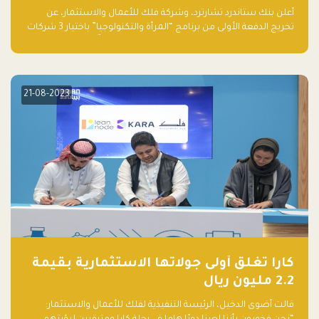
والتكنولوجيا”
أعلن بنك ستاندرد تشارترد، وشركة فلك للأعمال والاستثمار، عن
تخريج الدفعة الأولى من برنامج “المرأة والتكنولوجيا” باختيار 3 شركات
ناشئة تقودها نساء من قبل لجنة مستقلة من الحكّام. وقدمت رائدات
الأعمال، اللواتي خضعن لبرنامج حاضنة مدته 8 أسابيع، أفكاراً مبتكرة
في مختلف القطاعات، بما فيها التكنولوجيا المالية والصحية والعقارية
والترفيه التعليمي
21-08-2023
كارا تغلق أولى جولاتها الاستثمارية بقيمة
2.2 مليون ريال
قالت أضوى الدخيل، الرئيسة التنفيذية لفلك للأعمال والاستثمار: