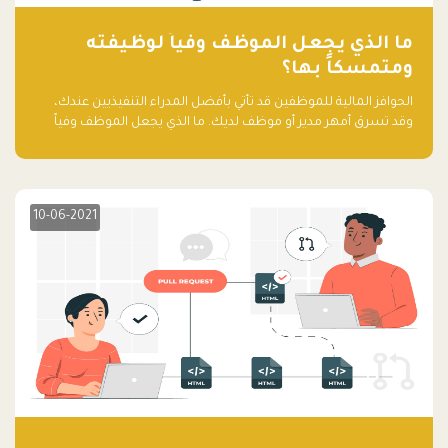
ما الذي يجعل الموظف وفياً لوظيفته
ومتمسكاً بها؟
الحوافز المالية للموظفين قد تأتي بأفضل المدراء التنفيذيين عندك،
وقد تسرق أمهر مدير أو موظف لديك. ما الذي يجعل الموظف وفياً
لوظيفته ويجعله متمسكاً بها؟
10-06-2021