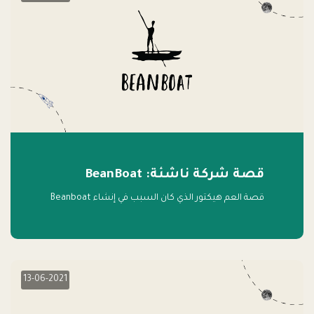
قصة شركة ناشئة: BeanBoat
قصة العم هيكتور الذي كان السبب في إنشاء Beanboat
13-06-2021