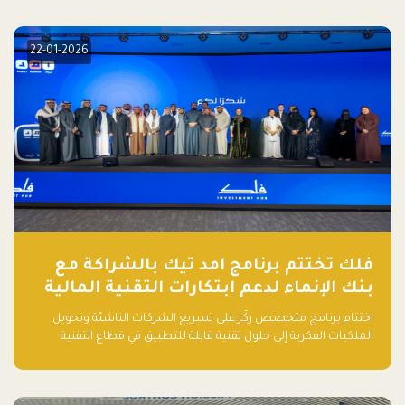
elevate your startup! Follow us @FalakHub
22-01-2026
فلك تختتم برنامج امد تيك بالشراكة مع
بنك الإنماء لدعم ابتكارات التقنية المالية
اختتام برنامج متخصص ركّز على تسريع الشركات الناشئة وتحويل
الملكيات الفكرية إلى حلول تقنية قابلة للتطبيق في قطاع التقنية
المالية