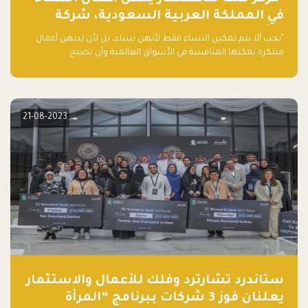
في المملكة العربية السعودية، شركة
ناشئة تلو الأخرى."
"يجب ألا يتم تمكين النساء فقط لأنهن نساء، بل لأن لديهن أعمال
مبتكرة يمكنها المنافسة في الأسواق العالمية وأن تصبح
"اليونيكورنز" التالية المولودة في المملكة العربية السعودية
21-08-2023
ستاندرد تشارترد وفلك للأعمال والاستثمار
يعلنان فوز 3 شركات ببرنامج “المرأة