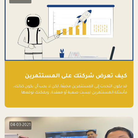
كيف تعرض شركتك على المستثمرين
قد يكون التحدث إلى المستثمرين مخيفًا، لكن لا يجب أن يكون كذلك،
فأسئلة المستثمرين ليست صعبة أو معقدة، ويمكنك توقعها
والاستعداد لها جيدًا مسبقًا
04-03-2021