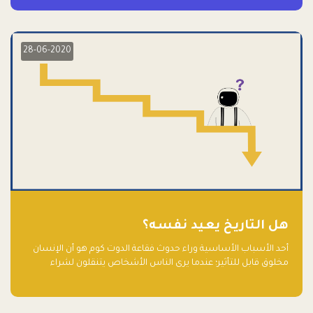
28-06-2020
هل التاريخ يعيد نفسه؟
أحد الأسباب الأساسية وراء حدوث فقاعة الدوت كوم هو أن الإنسان
مخلوق قابل للتأثير؛ عندما يرى الناس الأشخاص يتنقلون لشراء
أسهم شركات التكنولوجيا المبالغ في تقييمها في سوق الأوراق
المالية، فإنهم يقفزون للمشاركة بالفرص خوفًا من ضياع فرصة عابرة