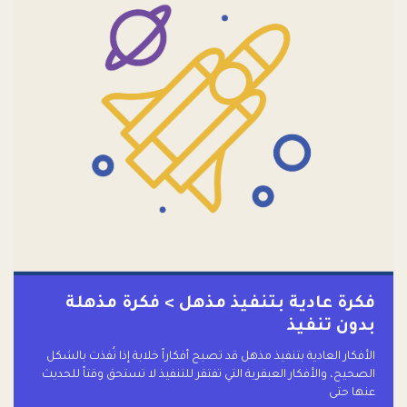
فكرة عادية بتنفيذ مذهل > فكرة مذهلة
بدون تنفيذ
الأفكار العادية بتنفيذ مذهل قد تصبح أفكاراً خلابة إذا نُفذت بالشكل
الصحيح، والأفكار العبقرية التي تفتقر للتنفيذ لا تستحق وقتاً للحديث
عنها حتى