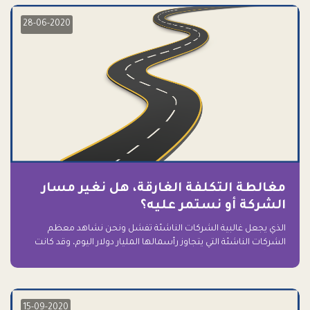
28-06-2020
مغالطة التكلفة الغارقة، هل نغير مسار
الشركة أو نستمر عليه؟
الذي يجعل غالبية الشركات الناشئة تفشل ونحن نشاهد معظم
الشركات الناشئة التي يتجاوز رأسمالها المليار دولار اليوم، وقد كانت
سابقاً على حافة الانهيار والفشل؟ ببساطة: التعلق بها.
15-09-2020