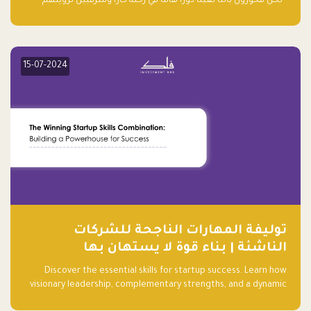
“نحن فخورون بأننا لعبنا دورًا هاما في رحلة كارا ومترقبين لرؤيتهم
يواصلون إحداث تأثير إيجابي على البيئة. إن التزامهم بالاستدامة ليس
جيدًا لكوكبنا فحسب، بل إنه جيد أيضًا للأعمال”.
15-07-2024
توليفة المهارات الناجحة للشركات
الناشئة | بناء قوة لا يستهان بها
Discover the essential skills for startup success. Learn how
visionary leadership, complementary strengths, and a dynamic
team create a powerhouse at Falak.sa. Join our community and