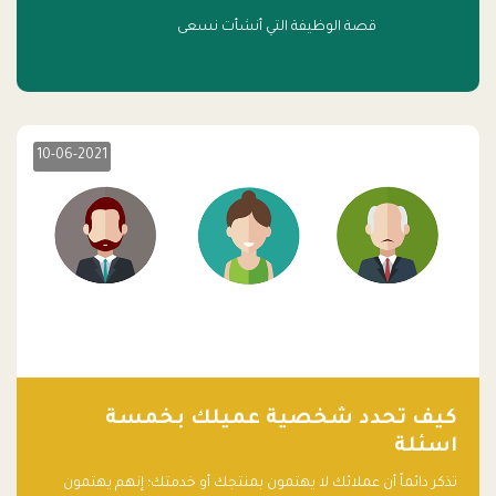
قصة الوظيفة التي أنشأت نسعى
10-06-2021
كيف تحدد شخصية عميلك بخمسة
اسئلة
تذكر دائماً أن عملائك لا يهتمون بمنتجك أو خدمتك؛ إنهم يهتمون