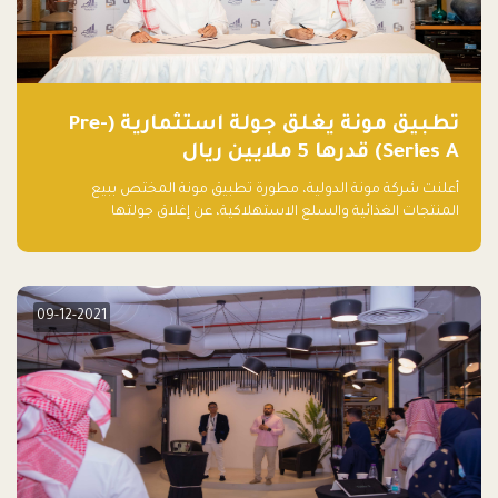
تطبيق مونة يغلق جولة استثمارية (Pre-
Series A) قدرها 5 ملايين ريال
أعلنت شركة مونة الدولية، مطورة تطبيق مونة المختص ببيع
المنتجات الغذائية والسلع الاستهلاكية، عن إغلاق جولتها
الاستثمارية (Pre- series A) بقيمة 5 ملايين ريال سعودي (1.3 مليون
دولار أمريكي)، بقيادة شركتي دعم المنشآت المحدودة وتسارع القابضة
– التابعة لشركة يزيد الراجحي القابضة.
09-12-2021