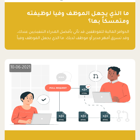
ما الذي يجعل الموظف وفياً لوظيفته
ومتمسكاً بها؟
الحوافز المالية للموظفين قد تأتي بأفضل المدراء التنفيذيين عندك،
وقد تسرق أمهر مدير أو موظف لديك. ما الذي يجعل الموظف وفياً
لوظيفته ويجعله متمسكاً بها؟
10-06-2021