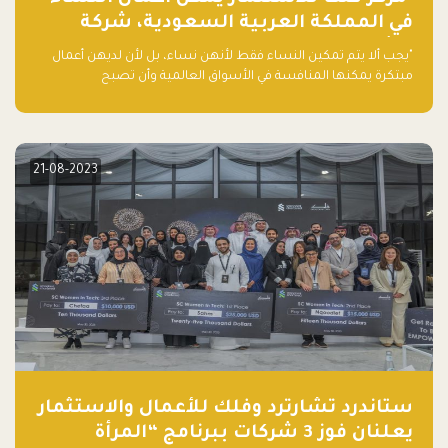
في المملكة العربية السعودية، شركة
ناشئة تلو الأخرى."
"يجب ألا يتم تمكين النساء فقط لأنهن نساء، بل لأن لديهن أعمال
مبتكرة يمكنها المنافسة في الأسواق العالمية وأن تصبح
"اليونيكورنز" التالية المولودة في المملكة العربية السعودية
21-08-2023
ستاندرد تشارترد وفلك للأعمال والاستثمار
يعلنان فوز 3 شركات ببرنامج “المرأة