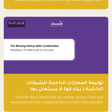
“نحن فخورون بأننا لعبنا دورًا هاما في رحلة كارا ومترقبين لرؤيتهم
يواصلون إحداث تأثير إيجابي على البيئة. إن التزامهم بالاستدامة ليس
جيدًا لكوكبنا فحسب، بل إنه جيد أيضًا للأعمال”.
15-07-2024
توليفة المهارات الناجحة للشركات
الناشئة | بناء قوة لا يستهان بها
Discover the essential skills for startup success. Learn how
visionary leadership, complementary strengths, and a dynamic
team create a powerhouse at Falak.sa. Join our community and