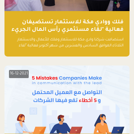
فلك ووادي مكة للاستثمار تستضيفان
فعالية "لقاء مستثمري رأس المال الجريء
في المنطقة"
استضافت شركتا وادي مكة للاستثمار وفلك للأعمال والاستثمار
الثلاثاء الموافق السادس والعشرين من شهر أكتوبر فعالية "لقاء
مستثمري رأس المال الجريء في المنطقة" الذي جمع أكثر من 30
مشاركاً من أبرز صناديق رأس المال الجريء وممثلي المؤسسات
الاستثمارية التقنية في المنطقة.
16-12-2021