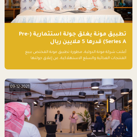
تطبيق مونة يغلق جولة استثمارية (Pre-
Series A) قدرها 5 ملايين ريال
أعلنت شركة مونة الدولية، مطورة تطبيق مونة المختص ببيع
المنتجات الغذائية والسلع الاستهلاكية، عن إغلاق جولتها
الاستثمارية (Pre- series A) بقيمة 5 ملايين ريال سعودي (1.3 مليون
دولار أمريكي)، بقيادة شركتي دعم المنشآت المحدودة وتسارع القابضة
– التابعة لشركة يزيد الراجحي القابضة.
09-12-2021