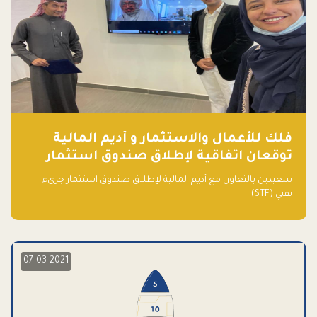
فلك للأعمال والاستثمار و أديم المالية
توقعان اتفاقية لإطلاق صندوق استثمار
جريء تقني (STF) - مشغل من قبل فـلك
سعيدين بالتعاون مع أديم المالية لإطلاق صندوق استثمار جريء
تقني (STF)
07-03-2021