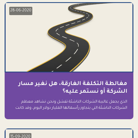
28-06-2020
مغالطة التكلفة الغارقة، هل نغير مسار
الشركة أو نستمر عليه؟
الذي يجعل غالبية الشركات الناشئة تفشل ونحن نشاهد معظم
الشركات الناشئة التي يتجاوز رأسمالها المليار دولار اليوم، وقد كانت
سابقاً على حافة الانهيار والفشل؟ ببساطة: التعلق بها.
15-09-2020