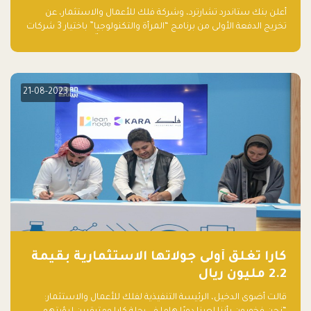
والتكنولوجيا”
أعلن بنك ستاندرد تشارترد، وشركة فلك للأعمال والاستثمار، عن
تخريج الدفعة الأولى من برنامج “المرأة والتكنولوجيا” باختيار 3 شركات
ناشئة تقودها نساء من قبل لجنة مستقلة من الحكّام. وقدمت رائدات
الأعمال، اللواتي خضعن لبرنامج حاضنة مدته 8 أسابيع، أفكاراً مبتكرة
في مختلف القطاعات، بما فيها التكنولوجيا المالية والصحية والعقارية
والترفيه التعليمي
21-08-2023
كارا تغلق أولى جولاتها الاستثمارية بقيمة
2.2 مليون ريال
قالت أضوى الدخيل، الرئيسة التنفيذية لفلك للأعمال والاستثمار: