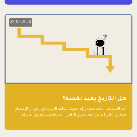
28-06-2020
هل التاريخ يعيد نفسه؟
أحد الأسباب الأساسية وراء حدوث فقاعة الدوت كوم هو أن الإنسان
مخلوق قابل للتأثير؛ عندما يرى الناس الأشخاص يتنقلون لشراء
أسهم شركات التكنولوجيا المبالغ في تقييمها في سوق الأوراق
المالية، فإنهم يقفزون للمشاركة بالفرص خوفًا من ضياع فرصة عابرة