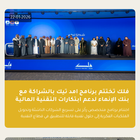
elevate your startup! Follow us @FalakHub
22-01-2026
فلك تختتم برنامج امد تيك بالشراكة مع
بنك الإنماء لدعم ابتكارات التقنية المالية
اختتام برنامج متخصص ركّز على تسريع الشركات الناشئة وتحويل
الملكيات الفكرية إلى حلول تقنية قابلة للتطبيق في قطاع التقنية
المالية