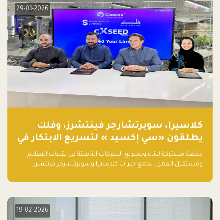
29-01-2026
كلاسيرا، سوبرتشارجر فينتشرز، وفلك
يطلقون «سي إكسيد » لتسريع الابتكار في
تقنيات التعليم ومستقبل العمل
منصة مشتركة لبناء وتسريع الشركات الناشئة في تقنيات التعليم
ومستقبل العمل، تجمع خبرات كلاسيرا وسوبرتشارجر فينتشرز
ومجموعة فلك لدعم النمو والتوسع من المملكة إلى الأسواق
العالمية.
19-02-2026