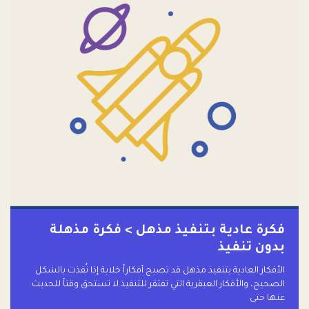
فكرة عادية بتنفيذ مذهل > فكرة مذهلة
بدون تنفيذ
الأفكار العادية بتنفيذ مذهل قد تصبح أفكاراً خلابة إذا نُفذت بالشكل
الصحيح، والأفكار العبقرية التي تفتقر للتنفيذ لا تستحق وقتاً للحديث
عنها حتى