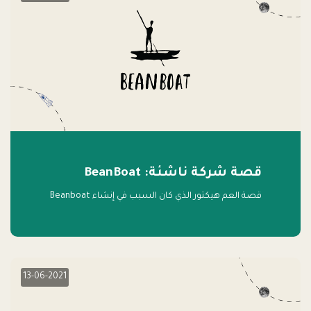
قصة شركة ناشئة: BeanBoat
قصة العم هيكتور الذي كان السبب في إنشاء Beanboat
13-06-2021