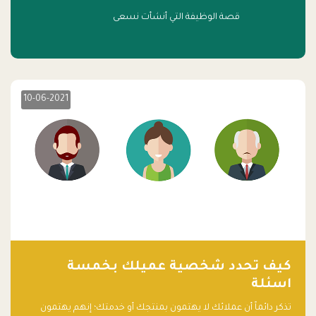
قصة الوظيفة التي أنشأت نسعى
10-06-2021
كيف تحدد شخصية عميلك بخمسة
اسئلة
تذكر دائماً أن عملائك لا يهتمون بمنتجك أو خدمتك؛ إنهم يهتمون