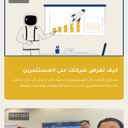
كيف تعرض شركتك على المستثمرين
قد يكون التحدث إلى المستثمرين مخيفًا، لكن لا يجب أن يكون كذلك،
فأسئلة المستثمرين ليست صعبة أو معقدة، ويمكنك توقعها
والاستعداد لها جيدًا مسبقًا
04-03-2021