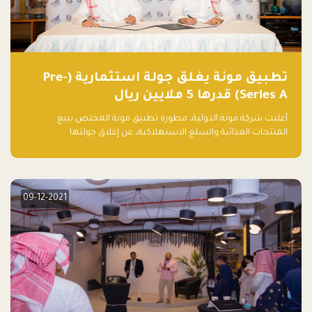
تطبيق مونة يغلق جولة استثمارية (Pre-
Series A) قدرها 5 ملايين ريال
أعلنت شركة مونة الدولية، مطورة تطبيق مونة المختص ببيع
المنتجات الغذائية والسلع الاستهلاكية، عن إغلاق جولتها
الاستثمارية (Pre- series A) بقيمة 5 ملايين ريال سعودي (1.3 مليون
دولار أمريكي)، بقيادة شركتي دعم المنشآت المحدودة وتسارع القابضة
– التابعة لشركة يزيد الراجحي القابضة.
09-12-2021