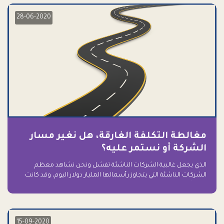
28-06-2020
مغالطة التكلفة الغارقة، هل نغير مسار
الشركة أو نستمر عليه؟
الذي يجعل غالبية الشركات الناشئة تفشل ونحن نشاهد معظم
الشركات الناشئة التي يتجاوز رأسمالها المليار دولار اليوم، وقد كانت
سابقاً على حافة الانهيار والفشل؟ ببساطة: التعلق بها.
15-09-2020