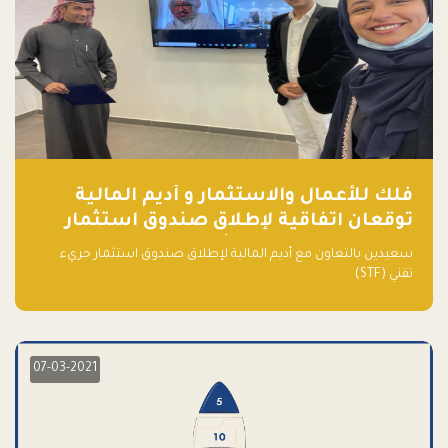
فلك للأعمال والاستثمار و أديم المالية
توقعان اتفاقية لإطلاق صندوق استثمار
جريء تقني (STF) - مشغل من قبل فـلك
سعيدين بالتعاون مع أديم المالية لإطلاق صندوق استثمار جريء
تقني (STF)
07-03-2021