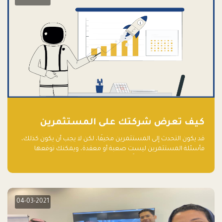
كيف تعرض شركتك على المستثمرين
قد يكون التحدث إلى المستثمرين مخيفًا، لكن لا يجب أن يكون كذلك،
فأسئلة المستثمرين ليست صعبة أو معقدة، ويمكنك توقعها
والاستعداد لها جيدًا مسبقًا
04-03-2021