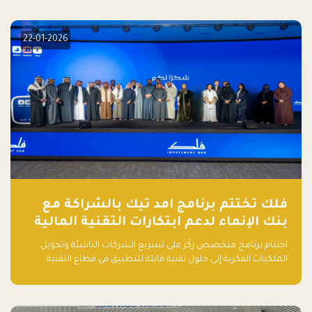
elevate your startup! Follow us @FalakHub
22-01-2026
فلك تختتم برنامج امد تيك بالشراكة مع
بنك الإنماء لدعم ابتكارات التقنية المالية
اختتام برنامج متخصص ركّز على تسريع الشركات الناشئة وتحويل
الملكيات الفكرية إلى حلول تقنية قابلة للتطبيق في قطاع التقنية
المالية