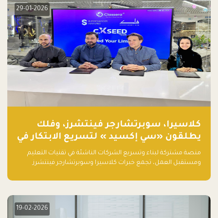
29-01-2026
كلاسيرا، سوبرتشارجر فينتشرز، وفلك
يطلقون «سي إكسيد » لتسريع الابتكار في
تقنيات التعليم ومستقبل العمل
منصة مشتركة لبناء وتسريع الشركات الناشئة في تقنيات التعليم
ومستقبل العمل، تجمع خبرات كلاسيرا وسوبرتشارجر فينتشرز
ومجموعة فلك لدعم النمو والتوسع من المملكة إلى الأسواق
العالمية.
19-02-2026