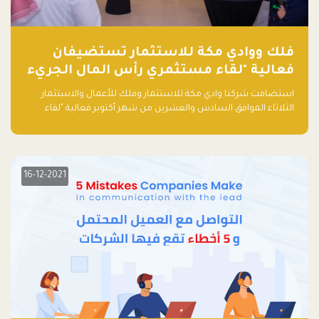
فلك ووادي مكة للاستثمار تستضيفان
فعالية "لقاء مستثمري رأس المال الجريء
في المنطقة"
استضافت شركتا وادي مكة للاستثمار وفلك للأعمال والاستثمار
الثلاثاء الموافق السادس والعشرين من شهر أكتوبر فعالية "لقاء
مستثمري رأس المال الجريء في المنطقة" الذي جمع أكثر من 30
مشاركاً من أبرز صناديق رأس المال الجريء وممثلي المؤسسات
الاستثمارية التقنية في المنطقة.
16-12-2021