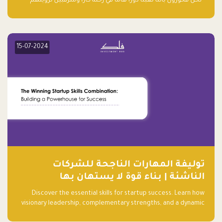
“نحن فخورون بأننا لعبنا دورًا هاما في رحلة كارا ومترقبين لرؤيتهم
يواصلون إحداث تأثير إيجابي على البيئة. إن التزامهم بالاستدامة ليس
جيدًا لكوكبنا فحسب، بل إنه جيد أيضًا للأعمال”.
15-07-2024
توليفة المهارات الناجحة للشركات
الناشئة | بناء قوة لا يستهان بها
Discover the essential skills for startup success. Learn how
visionary leadership, complementary strengths, and a dynamic
team create a powerhouse at Falak.sa. Join our community and