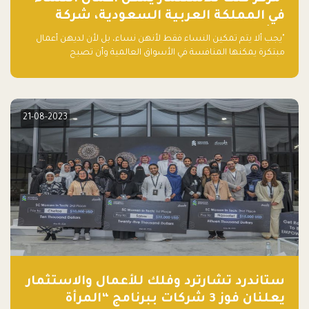
في المملكة العربية السعودية، شركة
ناشئة تلو الأخرى."
"يجب ألا يتم تمكين النساء فقط لأنهن نساء، بل لأن لديهن أعمال
مبتكرة يمكنها المنافسة في الأسواق العالمية وأن تصبح
"اليونيكورنز" التالية المولودة في المملكة العربية السعودية
21-08-2023
ستاندرد تشارترد وفلك للأعمال والاستثمار
يعلنان فوز 3 شركات ببرنامج “المرأة