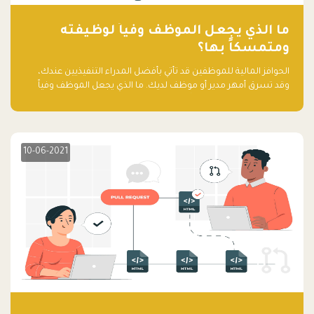
ما الذي يجعل الموظف وفياً لوظيفته
ومتمسكاً بها؟
الحوافز المالية للموظفين قد تأتي بأفضل المدراء التنفيذيين عندك،
وقد تسرق أمهر مدير أو موظف لديك. ما الذي يجعل الموظف وفياً
لوظيفته ويجعله متمسكاً بها؟
10-06-2021