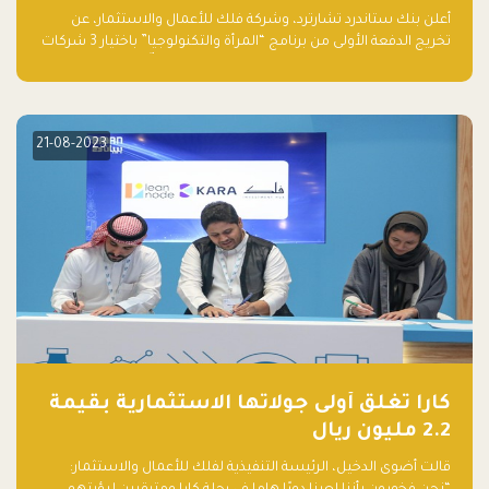
والتكنولوجيا”
أعلن بنك ستاندرد تشارترد، وشركة فلك للأعمال والاستثمار، عن
تخريج الدفعة الأولى من برنامج “المرأة والتكنولوجيا” باختيار 3 شركات
ناشئة تقودها نساء من قبل لجنة مستقلة من الحكّام. وقدمت رائدات
الأعمال، اللواتي خضعن لبرنامج حاضنة مدته 8 أسابيع، أفكاراً مبتكرة
في مختلف القطاعات، بما فيها التكنولوجيا المالية والصحية والعقارية
والترفيه التعليمي
21-08-2023
كارا تغلق أولى جولاتها الاستثمارية بقيمة
2.2 مليون ريال
قالت أضوى الدخيل، الرئيسة التنفيذية لفلك للأعمال والاستثمار: