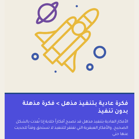
فكرة عادية بتنفيذ مذهل > فكرة مذهلة
بدون تنفيذ
الأفكار العادية بتنفيذ مذهل قد تصبح أفكاراً خلابة إذا نُفذت بالشكل
الصحيح، والأفكار العبقرية التي تفتقر للتنفيذ لا تستحق وقتاً للحديث
عنها حتى