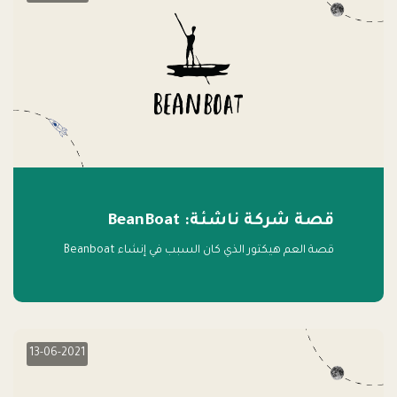
قصة شركة ناشئة: BeanBoat
قصة العم هيكتور الذي كان السبب في إنشاء Beanboat
13-06-2021