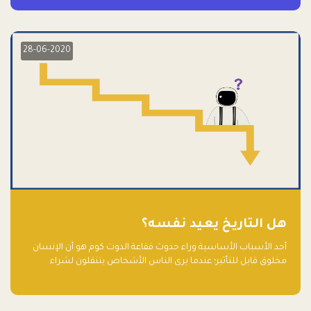
28-06-2020
هل التاريخ يعيد نفسه؟
أحد الأسباب الأساسية وراء حدوث فقاعة الدوت كوم هو أن الإنسان
مخلوق قابل للتأثير؛ عندما يرى الناس الأشخاص يتنقلون لشراء
أسهم شركات التكنولوجيا المبالغ في تقييمها في سوق الأوراق
المالية، فإنهم يقفزون للمشاركة بالفرص خوفًا من ضياع فرصة عابرة