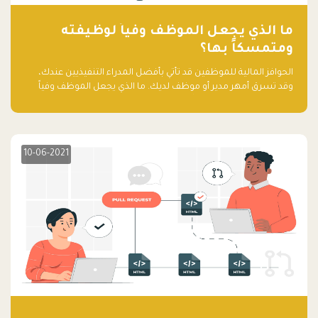
ما الذي يجعل الموظف وفياً لوظيفته
ومتمسكاً بها؟
الحوافز المالية للموظفين قد تأتي بأفضل المدراء التنفيذيين عندك،
وقد تسرق أمهر مدير أو موظف لديك. ما الذي يجعل الموظف وفياً
لوظيفته ويجعله متمسكاً بها؟
10-06-2021