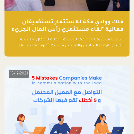
فلك ووادي مكة للاستثمار تستضيفان
فعالية "لقاء مستثمري رأس المال الجريء
في المنطقة"
استضافت شركتا وادي مكة للاستثمار وفلك للأعمال والاستثمار
الثلاثاء الموافق السادس والعشرين من شهر أكتوبر فعالية "لقاء
مستثمري رأس المال الجريء في المنطقة" الذي جمع أكثر من 30
مشاركاً من أبرز صناديق رأس المال الجريء وممثلي المؤسسات
الاستثمارية التقنية في المنطقة.
16-12-2021