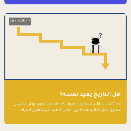
28-06-2020
هل التاريخ يعيد نفسه؟
أحد الأسباب الأساسية وراء حدوث فقاعة الدوت كوم هو أن الإنسان
مخلوق قابل للتأثير؛ عندما يرى الناس الأشخاص يتنقلون لشراء
أسهم شركات التكنولوجيا المبالغ في تقييمها في سوق الأوراق
المالية، فإنهم يقفزون للمشاركة بالفرص خوفًا من ضياع فرصة عابرة