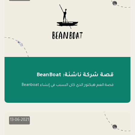
قصة شركة ناشئة: BeanBoat
قصة العم هيكتور الذي كان السبب في إنشاء Beanboat
13-06-2021