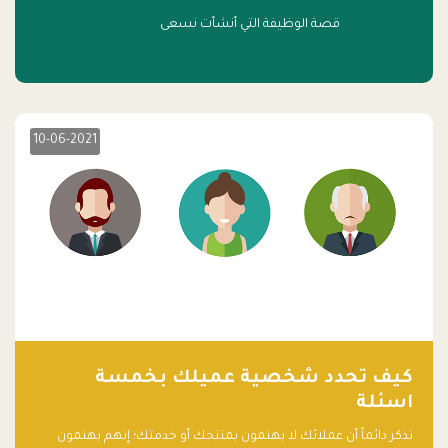
قصة الوظيفة التي أنشأت نسعى
10-06-2021
كيف تحدد شخصية عميلك بخمسة
اسئلة
تذكر دائماً أن عملائك لا يهتمون بمنتجك أو خدمتك؛ إنهم يهتمون