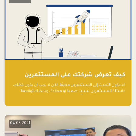
كيف تعرض شركتك على المستثمرين
قد يكون التحدث إلى المستثمرين مخيفًا، لكن لا يجب أن يكون كذلك،
فأسئلة المستثمرين ليست صعبة أو معقدة، ويمكنك توقعها
والاستعداد لها جيدًا مسبقًا
04-03-2021