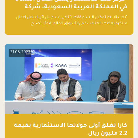
في المملكة العربية السعودية، شركة
ناشئة تلو الأخرى."
"يجب ألا يتم تمكين النساء فقط لأنهن نساء، بل لأن لديهن أعمال
مبتكرة يمكنها المنافسة في الأسواق العالمية وأن تصبح
"اليونيكورنز" التالية المولودة في المملكة العربية السعودية
21-08-2023
كارا تغلق أولى جولاتها الاستثمارية بقيمة
2.2 مليون ريال