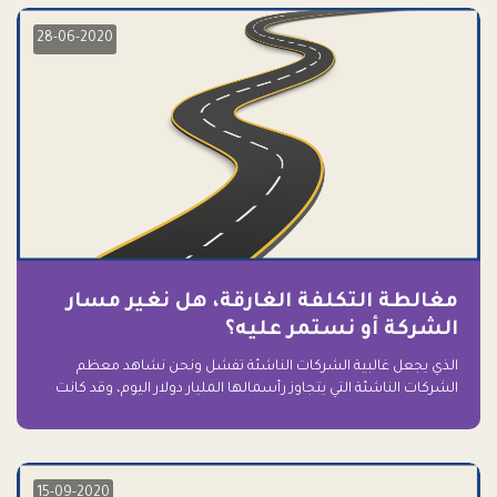
28-06-2020
مغالطة التكلفة الغارقة، هل نغير مسار
الشركة أو نستمر عليه؟
الذي يجعل غالبية الشركات الناشئة تفشل ونحن نشاهد معظم
الشركات الناشئة التي يتجاوز رأسمالها المليار دولار اليوم، وقد كانت
سابقاً على حافة الانهيار والفشل؟ ببساطة: التعلق بها.
15-09-2020