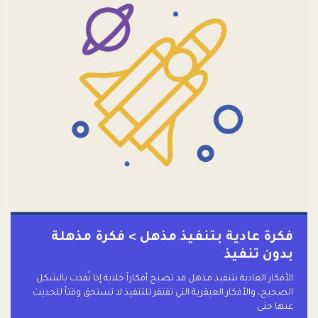
فكرة عادية بتنفيذ مذهل > فكرة مذهلة
بدون تنفيذ
الأفكار العادية بتنفيذ مذهل قد تصبح أفكاراً خلابة إذا نُفذت بالشكل
الصحيح، والأفكار العبقرية التي تفتقر للتنفيذ لا تستحق وقتاً للحديث
عنها حتى