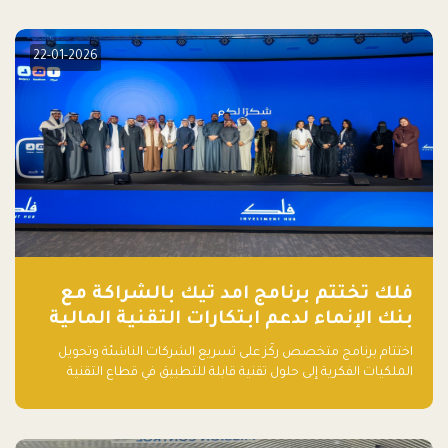
elevate your startup! Follow us @FalakHub
22-01-2026
فلك تختتم برنامج امد تيك بالشراكة مع
بنك الإنماء لدعم ابتكارات التقنية المالية
اختتام برنامج متخصص ركّز على تسريع الشركات الناشئة وتحويل
الملكيات الفكرية إلى حلول تقنية قابلة للتطبيق في قطاع التقنية
المالية