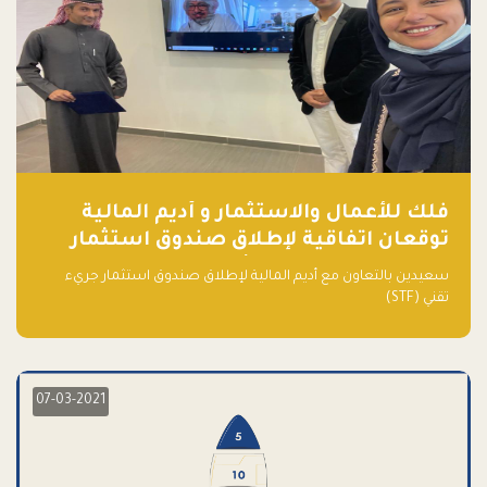
فلك للأعمال والاستثمار و أديم المالية
توقعان اتفاقية لإطلاق صندوق استثمار
جريء تقني (STF) - مشغل من قبل فـلك
سعيدين بالتعاون مع أديم المالية لإطلاق صندوق استثمار جريء
تقني (STF)
07-03-2021