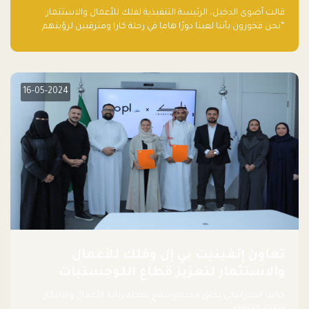
قالت أضوى الدخيل، الرئيسة التنفيذية لفلك للأعمال والاستثمار:
“نحن فخورون بأننا لعبنا دورًا هاما في رحلة كارا ومترقبين لرؤيتهم
يواصلون إحداث تأثير إيجابي على البيئة. إن التزامهم بالاستدامة ليس
جيدًا لكوكبنا فحسب، بل إنه جيد أيضًا للأعمال”.
16-05-2024
تعاون إنفينيت بي إل وفلك للأعمال
والاستثمار لتعزيز قطاع اللوجستيات
حالف استراتيجي يخلق مجتمع يدفع بعجلة ريادة الأعمال والابتكار