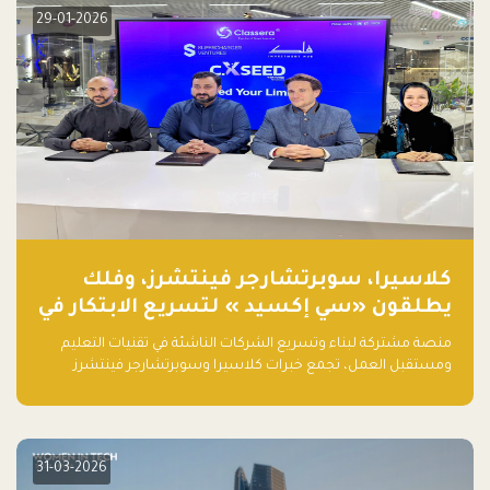
29-01-2026
كلاسيرا، سوبرتشارجر فينتشرز، وفلك
يطلقون «سي إكسيد » لتسريع الابتكار في
تقنيات التعليم ومستقبل العمل
منصة مشتركة لبناء وتسريع الشركات الناشئة في تقنيات التعليم
ومستقبل العمل، تجمع خبرات كلاسيرا وسوبرتشارجر فينتشرز
ومجموعة فلك لدعم النمو والتوسع من المملكة إلى الأسواق
العالمية.
31-03-2026