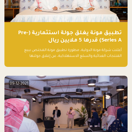
تطبيق مونة يغلق جولة استثمارية (Pre-
Series A) قدرها 5 ملايين ريال
أعلنت شركة مونة الدولية، مطورة تطبيق مونة المختص ببيع
المنتجات الغذائية والسلع الاستهلاكية، عن إغلاق جولتها
الاستثمارية (Pre- series A) بقيمة 5 ملايين ريال سعودي (1.3 مليون
دولار أمريكي)، بقيادة شركتي دعم المنشآت المحدودة وتسارع القابضة
– التابعة لشركة يزيد الراجحي القابضة.
09-12-2021