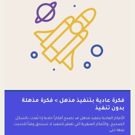
فكرة عادية بتنفيذ مذهل > فكرة مذهلة
بدون تنفيذ
الأفكار العادية بتنفيذ مذهل قد تصبح أفكاراً خلابة إذا نُفذت بالشكل
الصحيح، والأفكار العبقرية التي تفتقر للتنفيذ لا تستحق وقتاً للحديث
عنها حتى