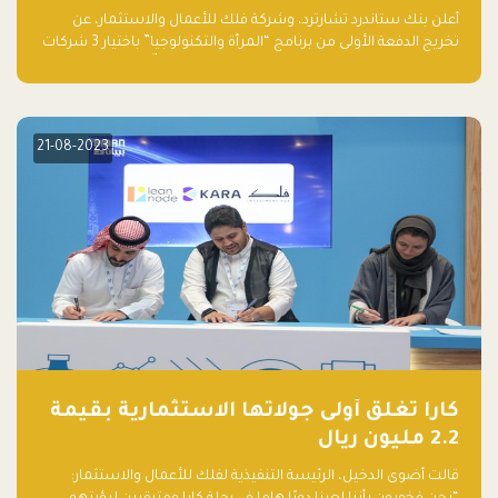
والتكنولوجيا”
أعلن بنك ستاندرد تشارترد، وشركة فلك للأعمال والاستثمار، عن
تخريج الدفعة الأولى من برنامج “المرأة والتكنولوجيا” باختيار 3 شركات
ناشئة تقودها نساء من قبل لجنة مستقلة من الحكّام. وقدمت رائدات
الأعمال، اللواتي خضعن لبرنامج حاضنة مدته 8 أسابيع، أفكاراً مبتكرة
في مختلف القطاعات، بما فيها التكنولوجيا المالية والصحية والعقارية
والترفيه التعليمي
21-08-2023
كارا تغلق أولى جولاتها الاستثمارية بقيمة
2.2 مليون ريال
قالت أضوى الدخيل، الرئيسة التنفيذية لفلك للأعمال والاستثمار: