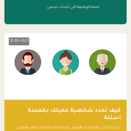
قصة الوظيفة التي أنشأت نسعى
10-06-2021
كيف تحدد شخصية عميلك بخمسة
اسئلة
تذكر دائماً أن عملائك لا يهتمون بمنتجك أو خدمتك؛ إنهم يهتمون