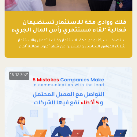
فلك ووادي مكة للاستثمار تستضيفان
فعالية "لقاء مستثمري رأس المال الجريء
في المنطقة"
استضافت شركتا وادي مكة للاستثمار وفلك للأعمال والاستثمار
الثلاثاء الموافق السادس والعشرين من شهر أكتوبر فعالية "لقاء
مستثمري رأس المال الجريء في المنطقة" الذي جمع أكثر من 30
مشاركاً من أبرز صناديق رأس المال الجريء وممثلي المؤسسات
الاستثمارية التقنية في المنطقة.
16-12-2021