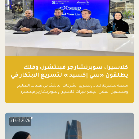
كلاسيرا، سوبرتشارجر فينتشرز، وفلك
يطلقون «سي إكسيد » لتسريع الابتكار في
تقنيات التعليم ومستقبل العمل
منصة مشتركة لبناء وتسريع الشركات الناشئة في تقنيات التعليم
ومستقبل العمل، تجمع خبرات كلاسيرا وسوبرتشارجر فينتشرز
ومجموعة فلك لدعم النمو والتوسع من المملكة إلى الأسواق
العالمية.
31-03-2026