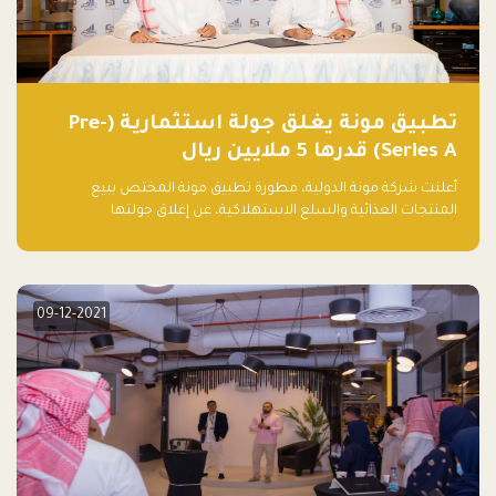
تطبيق مونة يغلق جولة استثمارية (Pre-
Series A) قدرها 5 ملايين ريال
أعلنت شركة مونة الدولية، مطورة تطبيق مونة المختص ببيع
المنتجات الغذائية والسلع الاستهلاكية، عن إغلاق جولتها
الاستثمارية (Pre- series A) بقيمة 5 ملايين ريال سعودي (1.3 مليون
دولار أمريكي)، بقيادة شركتي دعم المنشآت المحدودة وتسارع القابضة
– التابعة لشركة يزيد الراجحي القابضة.
09-12-2021