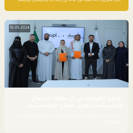
“نحن فخورون بأننا لعبنا دورًا هاما في رحلة كارا ومترقبين لرؤيتهم
يواصلون إحداث تأثير إيجابي على البيئة. إن التزامهم بالاستدامة ليس
جيدًا لكوكبنا فحسب، بل إنه جيد أيضًا للأعمال”.
16-05-2024
تعاون إنفينيت بي إل وفلك للأعمال
والاستثمار لتعزيز قطاع اللوجستيات
حالف استراتيجي يخلق مجتمع يدفع بعجلة ريادة الأعمال والابتكار
وتقدم القطاع.