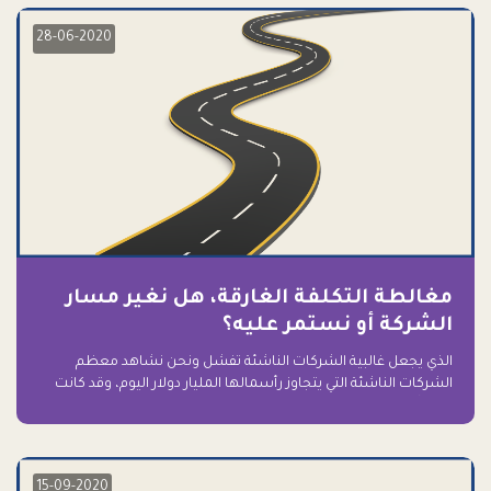
28-06-2020
مغالطة التكلفة الغارقة، هل نغير مسار
الشركة أو نستمر عليه؟
الذي يجعل غالبية الشركات الناشئة تفشل ونحن نشاهد معظم
الشركات الناشئة التي يتجاوز رأسمالها المليار دولار اليوم، وقد كانت
سابقاً على حافة الانهيار والفشل؟ ببساطة: التعلق بها.
15-09-2020