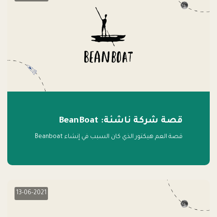
قصة شركة ناشئة: BeanBoat
قصة العم هيكتور الذي كان السبب في إنشاء Beanboat
13-06-2021