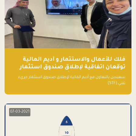
فلك للأعمال والاستثمار و أديم المالية
توقعان اتفاقية لإطلاق صندوق استثمار
جريء تقني (STF) - مشغل من قبل فـلك
سعيدين بالتعاون مع أديم المالية لإطلاق صندوق استثمار جريء
تقني (STF)
07-03-2021