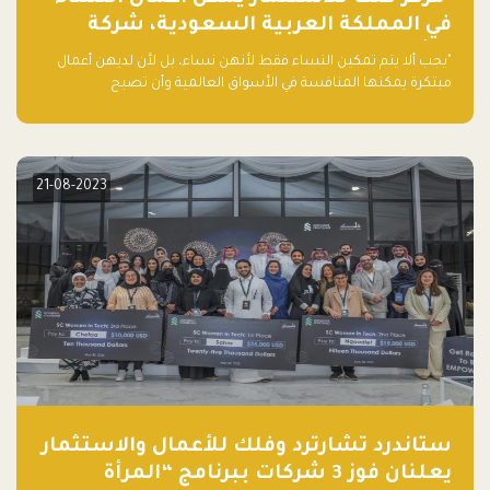
في المملكة العربية السعودية، شركة
ناشئة تلو الأخرى."
"يجب ألا يتم تمكين النساء فقط لأنهن نساء، بل لأن لديهن أعمال
مبتكرة يمكنها المنافسة في الأسواق العالمية وأن تصبح
"اليونيكورنز" التالية المولودة في المملكة العربية السعودية
21-08-2023
ستاندرد تشارترد وفلك للأعمال والاستثمار
يعلنان فوز 3 شركات ببرنامج “المرأة