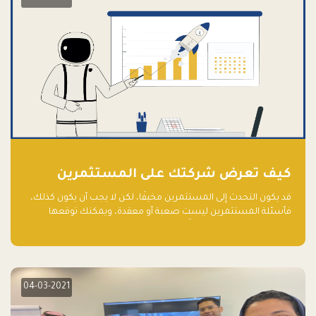
كيف تعرض شركتك على المستثمرين
قد يكون التحدث إلى المستثمرين مخيفًا، لكن لا يجب أن يكون كذلك،
فأسئلة المستثمرين ليست صعبة أو معقدة، ويمكنك توقعها
والاستعداد لها جيدًا مسبقًا
04-03-2021