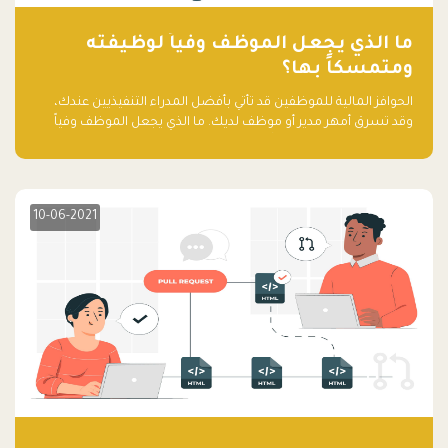
ما الذي يجعل الموظف وفياً لوظيفته
ومتمسكاً بها؟
الحوافز المالية للموظفين قد تأتي بأفضل المدراء التنفيذيين عندك،
وقد تسرق أمهر مدير أو موظف لديك. ما الذي يجعل الموظف وفياً
لوظيفته ويجعله متمسكاً بها؟
10-06-2021