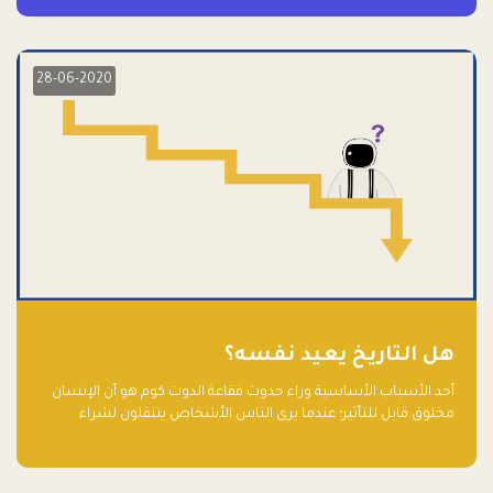
28-06-2020
هل التاريخ يعيد نفسه؟
أحد الأسباب الأساسية وراء حدوث فقاعة الدوت كوم هو أن الإنسان
مخلوق قابل للتأثير؛ عندما يرى الناس الأشخاص يتنقلون لشراء
أسهم شركات التكنولوجيا المبالغ في تقييمها في سوق الأوراق
المالية، فإنهم يقفزون للمشاركة بالفرص خوفًا من ضياع فرصة عابرة