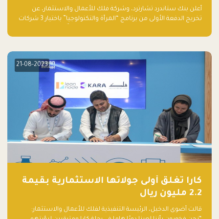
والتكنولوجيا”
أعلن بنك ستاندرد تشارترد، وشركة فلك للأعمال والاستثمار، عن
تخريج الدفعة الأولى من برنامج “المرأة والتكنولوجيا” باختيار 3 شركات
ناشئة تقودها نساء من قبل لجنة مستقلة من الحكّام. وقدمت رائدات
الأعمال، اللواتي خضعن لبرنامج حاضنة مدته 8 أسابيع، أفكاراً مبتكرة
في مختلف القطاعات، بما فيها التكنولوجيا المالية والصحية والعقارية
والترفيه التعليمي
21-08-2023
كارا تغلق أولى جولاتها الاستثمارية بقيمة
2.2 مليون ريال
قالت أضوى الدخيل، الرئيسة التنفيذية لفلك للأعمال والاستثمار: