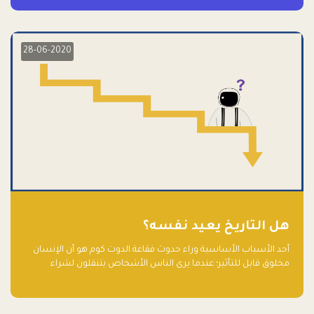
28-06-2020
هل التاريخ يعيد نفسه؟
أحد الأسباب الأساسية وراء حدوث فقاعة الدوت كوم هو أن الإنسان
مخلوق قابل للتأثير؛ عندما يرى الناس الأشخاص يتنقلون لشراء
أسهم شركات التكنولوجيا المبالغ في تقييمها في سوق الأوراق
المالية، فإنهم يقفزون للمشاركة بالفرص خوفًا من ضياع فرصة عابرة