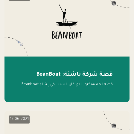
قصة شركة ناشئة: BeanBoat
قصة العم هيكتور الذي كان السبب في إنشاء Beanboat
13-06-2021