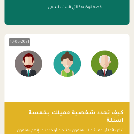
قصة الوظيفة التي أنشأت نسعى
10-06-2021
كيف تحدد شخصية عميلك بخمسة
اسئلة
تذكر دائماً أن عملائك لا يهتمون بمنتجك أو خدمتك؛ إنهم يهتمون