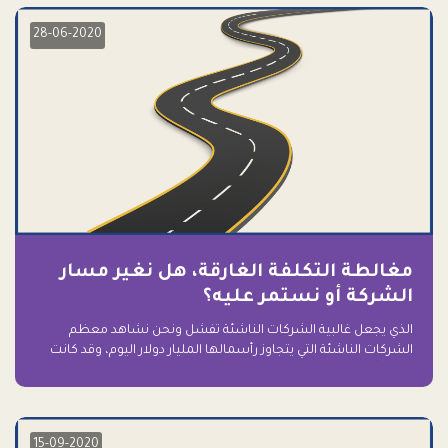
28-06-2020
مغالطة التكلفة الغارقة، هل نغير مسار
الشركة أو نستمر عليه؟
الذي يجعل غالبية الشركات الناشئة تفشل ونحن نشاهد معظم
الشركات الناشئة التي يتجاوز رأسمالها المليار دولار اليوم، وقد كانت
سابقاً على حافة الانهيار والفشل؟ ببساطة: التعلق بها.
15-09-2020