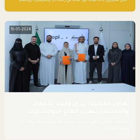
“نحن فخورون بأننا لعبنا دورًا هاما في رحلة كارا ومترقبين لرؤيتهم
يواصلون إحداث تأثير إيجابي على البيئة. إن التزامهم بالاستدامة ليس
جيدًا لكوكبنا فحسب، بل إنه جيد أيضًا للأعمال”.
16-05-2024
تعاون إنفينيت بي إل وفلك للأعمال
والاستثمار لتعزيز قطاع اللوجستيات
حالف استراتيجي يخلق مجتمع يدفع بعجلة ريادة الأعمال والابتكار
وتقدم القطاع.