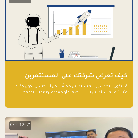
كيف تعرض شركتك على المستثمرين
قد يكون التحدث إلى المستثمرين مخيفًا، لكن لا يجب أن يكون كذلك،
فأسئلة المستثمرين ليست صعبة أو معقدة، ويمكنك توقعها
والاستعداد لها جيدًا مسبقًا
04-03-2021