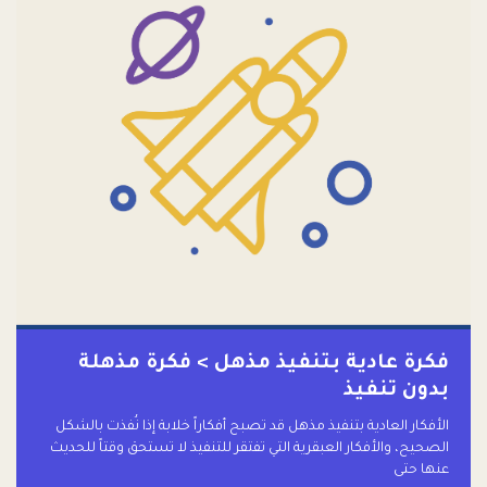
فكرة عادية بتنفيذ مذهل > فكرة مذهلة
بدون تنفيذ
الأفكار العادية بتنفيذ مذهل قد تصبح أفكاراً خلابة إذا نُفذت بالشكل
الصحيح، والأفكار العبقرية التي تفتقر للتنفيذ لا تستحق وقتاً للحديث
عنها حتى