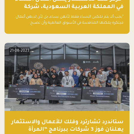
في المملكة العربية السعودية، شركة
ناشئة تلو الأخرى."
"يجب ألا يتم تمكين النساء فقط لأنهن نساء، بل لأن لديهن أعمال
مبتكرة يمكنها المنافسة في الأسواق العالمية وأن تصبح
"اليونيكورنز" التالية المولودة في المملكة العربية السعودية
21-08-2023
ستاندرد تشارترد وفلك للأعمال والاستثمار
يعلنان فوز 3 شركات ببرنامج “المرأة