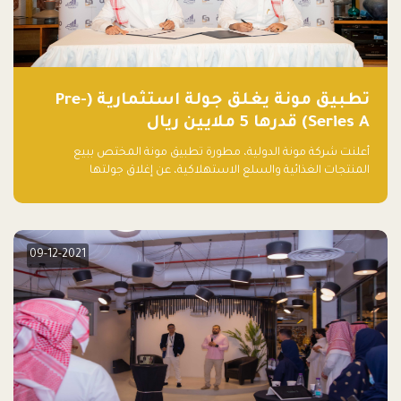
تطبيق مونة يغلق جولة استثمارية (Pre-
Series A) قدرها 5 ملايين ريال
أعلنت شركة مونة الدولية، مطورة تطبيق مونة المختص ببيع
المنتجات الغذائية والسلع الاستهلاكية، عن إغلاق جولتها
الاستثمارية (Pre- series A) بقيمة 5 ملايين ريال سعودي (1.3 مليون
دولار أمريكي)، بقيادة شركتي دعم المنشآت المحدودة وتسارع القابضة
– التابعة لشركة يزيد الراجحي القابضة.
09-12-2021