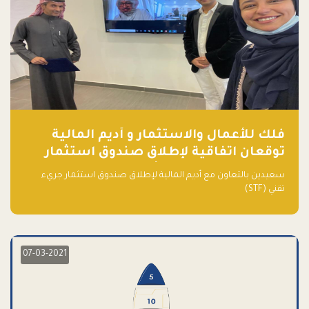
فلك للأعمال والاستثمار و أديم المالية
توقعان اتفاقية لإطلاق صندوق استثمار
جريء تقني (STF) - مشغل من قبل فـلك
سعيدين بالتعاون مع أديم المالية لإطلاق صندوق استثمار جريء
تقني (STF)
07-03-2021