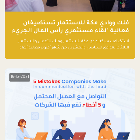
فلك ووادي مكة للاستثمار تستضيفان
فعالية "لقاء مستثمري رأس المال الجريء
في المنطقة"
استضافت شركتا وادي مكة للاستثمار وفلك للأعمال والاستثمار
الثلاثاء الموافق السادس والعشرين من شهر أكتوبر فعالية "لقاء
مستثمري رأس المال الجريء في المنطقة" الذي جمع أكثر من 30
مشاركاً من أبرز صناديق رأس المال الجريء وممثلي المؤسسات
الاستثمارية التقنية في المنطقة.
16-12-2021