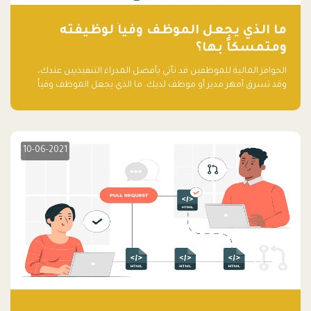
ما الذي يجعل الموظف وفياً لوظيفته
ومتمسكاً بها؟
الحوافز المالية للموظفين قد تأتي بأفضل المدراء التنفيذيين عندك،
وقد تسرق أمهر مدير أو موظف لديك. ما الذي يجعل الموظف وفياً
لوظيفته ويجعله متمسكاً بها؟
10-06-2021