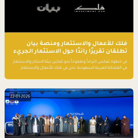
فلك للأعمال والاستثمار ومنصة بيان
تطلقان تقريرًا رائدًا حول الاستثمار الجريء
في الذكاء الاصطناعي بالمملكة العربية
في خطوة تعكس التزاماً وطموحاً نحو تمكين بيئة الابتكار والاستثمار
السعودية
في المملكة العربية السعودية, نحن في فلك للأعمال والاستثمار
بالتعاون مع منصة بيان نعلن عن إطلاق تقرير "الاستثمار الجريء في
الذكاء الاصطناعي: خارطة الطريق للمستثمرين ورواد الأعمال في
السعودية"
22-01-2026