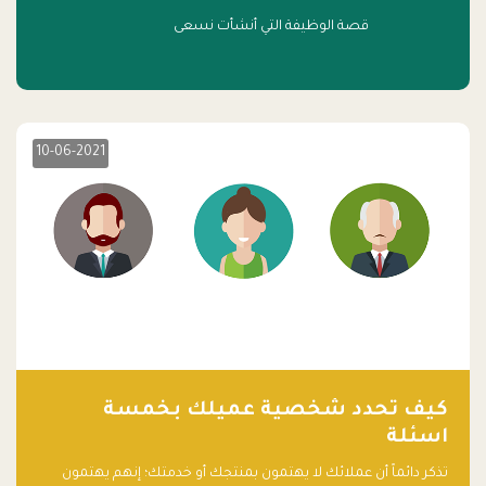
قصة الوظيفة التي أنشأت نسعى
10-06-2021
كيف تحدد شخصية عميلك بخمسة
اسئلة
تذكر دائماً أن عملائك لا يهتمون بمنتجك أو خدمتك؛ إنهم يهتمون