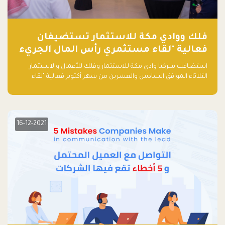
فلك ووادي مكة للاستثمار تستضيفان
فعالية "لقاء مستثمري رأس المال الجريء
في المنطقة"
استضافت شركتا وادي مكة للاستثمار وفلك للأعمال والاستثمار
الثلاثاء الموافق السادس والعشرين من شهر أكتوبر فعالية "لقاء
مستثمري رأس المال الجريء في المنطقة" الذي جمع أكثر من 30
مشاركاً من أبرز صناديق رأس المال الجريء وممثلي المؤسسات
الاستثمارية التقنية في المنطقة.
16-12-2021