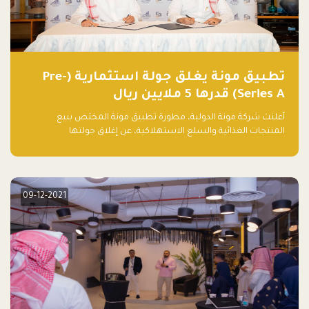
تطبيق مونة يغلق جولة استثمارية (Pre-
Series A) قدرها 5 ملايين ريال
أعلنت شركة مونة الدولية، مطورة تطبيق مونة المختص ببيع
المنتجات الغذائية والسلع الاستهلاكية، عن إغلاق جولتها
الاستثمارية (Pre- series A) بقيمة 5 ملايين ريال سعودي (1.3 مليون
دولار أمريكي)، بقيادة شركتي دعم المنشآت المحدودة وتسارع القابضة
– التابعة لشركة يزيد الراجحي القابضة.
09-12-2021