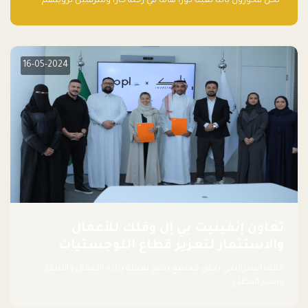
“نحن فخورون بأننا لعبنا دورًا هاما في رحلة كارا ومترقبين لرؤيتهم
يواصلون إحداث تأثير إيجابي على البيئة. إن التزامهم بالاستدامة ليس
جيدًا لكوكبنا فحسب، بل إنه جيد أيضًا للأعمال”.
16-05-2024
تعاون إنفينيت بي إل وفلك للأعمال
والاستثمار لتعزيز قطاع اللوجستيات
حالف استراتيجي يخلق مجتمع يدفع بعجلة ريادة الأعمال والابتكار
وتقدم القطاع.