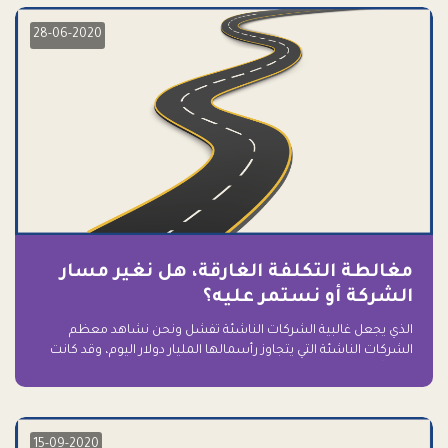
28-06-2020
مغالطة التكلفة الغارقة، هل نغير مسار
الشركة أو نستمر عليه؟
الذي يجعل غالبية الشركات الناشئة تفشل ونحن نشاهد معظم
الشركات الناشئة التي يتجاوز رأسمالها المليار دولار اليوم، وقد كانت
سابقاً على حافة الانهيار والفشل؟ ببساطة: التعلق بها.
15-09-2020