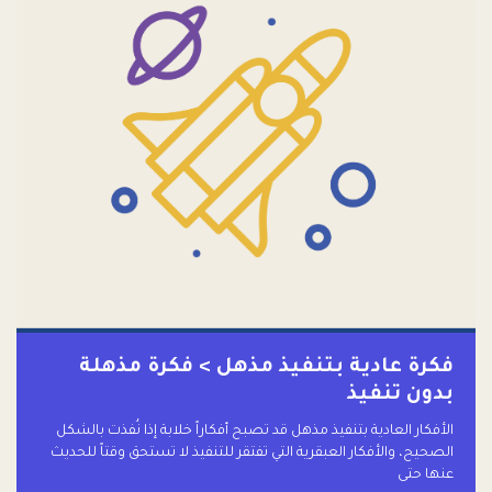
فكرة عادية بتنفيذ مذهل > فكرة مذهلة
بدون تنفيذ
الأفكار العادية بتنفيذ مذهل قد تصبح أفكاراً خلابة إذا نُفذت بالشكل
الصحيح، والأفكار العبقرية التي تفتقر للتنفيذ لا تستحق وقتاً للحديث
عنها حتى