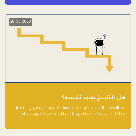
28-06-2020
هل التاريخ يعيد نفسه؟
أحد الأسباب الأساسية وراء حدوث فقاعة الدوت كوم هو أن الإنسان
مخلوق قابل للتأثير؛ عندما يرى الناس الأشخاص يتنقلون لشراء
أسهم شركات التكنولوجيا المبالغ في تقييمها في سوق الأوراق
المالية، فإنهم يقفزون للمشاركة بالفرص خوفًا من ضياع فرصة عابرة