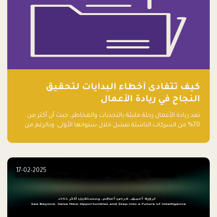
كيف تتفادى أخطاء البدايات لتحقيق
النجاح في ريادة الأعمال
تعد ريادة الأعمال رحلة مليئة بالتحديات والمخاطر، حيث أن أكثر من
70% من الشركات الناشئة تفشل خلال سنواتها الأولى. وبالرغم من
حماسة رواد الأعمال وطموحاتهم، فإن هناك أخطاء شائعة يقع فيها
الكثيرون في بداية رحلتهم، وهي التي قد تعرقل نجاحهم. في هذا
المقال، سنتعرف على أبرز هذه الأخطاء وكيفية تفاديها لضمان نجاح
مشروعك الناشئ.
17-02-2025