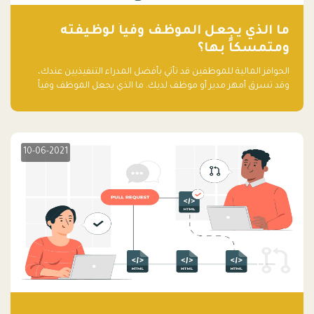
ما الذي يجعل الموظف وفياً لوظيفته
ومتمسكاً بها؟
الحوافز المالية للموظفين قد تأتي بأفضل المدراء التنفيذيين عندك،
وقد تسرق أمهر مدير أو موظف لديك. ما الذي يجعل الموظف وفياً
لوظيفته ويجعله متمسكاً بها؟
10-06-2021