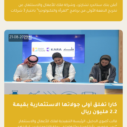
والتكنولوجيا”
أعلن بنك ستاندرد تشارترد، وشركة فلك للأعمال والاستثمار، عن
تخريج الدفعة الأولى من برنامج “المرأة والتكنولوجيا” باختيار 3 شركات
ناشئة تقودها نساء من قبل لجنة مستقلة من الحكّام. وقدمت رائدات
الأعمال، اللواتي خضعن لبرنامج حاضنة مدته 8 أسابيع، أفكاراً مبتكرة
في مختلف القطاعات، بما فيها التكنولوجيا المالية والصحية والعقارية
والترفيه التعليمي
21-08-2023
كارا تغلق أولى جولاتها الاستثمارية بقيمة
2.2 مليون ريال
قالت أضوى الدخيل، الرئيسة التنفيذية لفلك للأعمال والاستثمار: