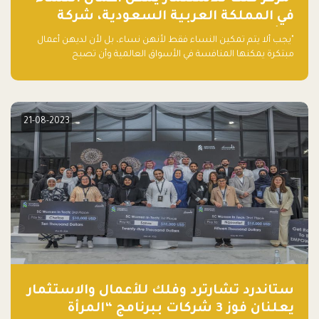
في المملكة العربية السعودية، شركة
ناشئة تلو الأخرى."
"يجب ألا يتم تمكين النساء فقط لأنهن نساء، بل لأن لديهن أعمال
مبتكرة يمكنها المنافسة في الأسواق العالمية وأن تصبح
"اليونيكورنز" التالية المولودة في المملكة العربية السعودية
21-08-2023
ستاندرد تشارترد وفلك للأعمال والاستثمار
يعلنان فوز 3 شركات ببرنامج “المرأة