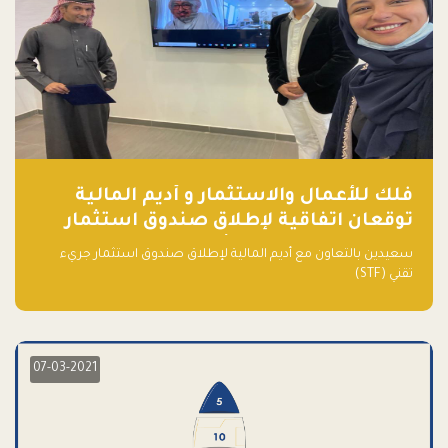
فلك للأعمال والاستثمار و أديم المالية
توقعان اتفاقية لإطلاق صندوق استثمار
جريء تقني (STF) - مشغل من قبل فـلك
سعيدين بالتعاون مع أديم المالية لإطلاق صندوق استثمار جريء
تقني (STF)
07-03-2021