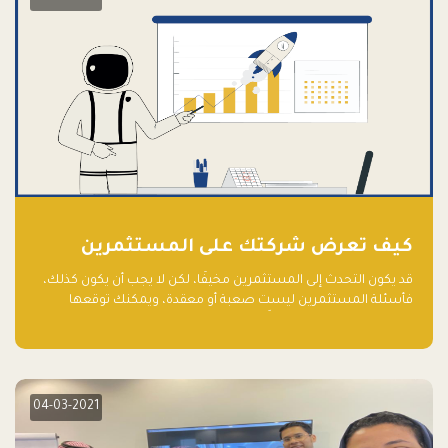
كيف تعرض شركتك على المستثمرين
قد يكون التحدث إلى المستثمرين مخيفًا، لكن لا يجب أن يكون كذلك،
فأسئلة المستثمرين ليست صعبة أو معقدة، ويمكنك توقعها
والاستعداد لها جيدًا مسبقًا
04-03-2021