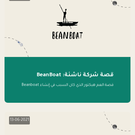
قصة شركة ناشئة: BeanBoat
قصة العم هيكتور الذي كان السبب في إنشاء Beanboat
13-06-2021