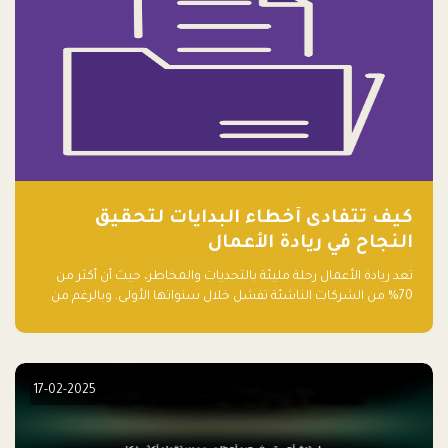
كيف تتفادى أخطاء البدايات لتحقيق
النجاح في ريادة الأعمال
تعد ريادة الأعمال رحلة مليئة بالتحديات والمخاطر، حيث أن أكثر من
70% من الشركات الناشئة تفشل خلال سنواتها الأولى. وبالرغم من
حماسة رواد الأعمال وطموحاتهم، فإن هناك أخطاء شائعة يقع فيها
الكثيرون في بداية رحلتهم، وهي التي قد تعرقل نجاحهم. في هذا
المقال، سنتعرف على أبرز هذه الأخطاء وكيفية تفاديها لضمان نجاح
مشروعك الناشئ.
17-02-2025