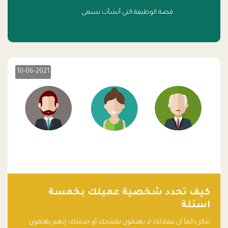
قصة الوظيفة التي أنشأت نسعى
10-06-2021
كيف تحدد شخصية عميلك بخمسة
اسئلة
تذكر دائماً أن عملائك لا يهتمون بمنتجك أو خدمتك؛ إنهم يهتمون