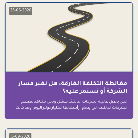
28-06-2020
مغالطة التكلفة الغارقة، هل نغير مسار
الشركة أو نستمر عليه؟
الذي يجعل غالبية الشركات الناشئة تفشل ونحن نشاهد معظم
الشركات الناشئة التي يتجاوز رأسمالها المليار دولار اليوم، وقد كانت
سابقاً على حافة الانهيار والفشل؟ ببساطة: التعلق بها.
15-09-2020