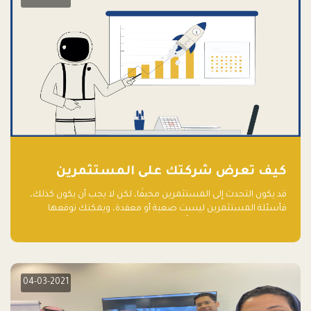
كيف تعرض شركتك على المستثمرين
قد يكون التحدث إلى المستثمرين مخيفًا، لكن لا يجب أن يكون كذلك،
فأسئلة المستثمرين ليست صعبة أو معقدة، ويمكنك توقعها
والاستعداد لها جيدًا مسبقًا
04-03-2021