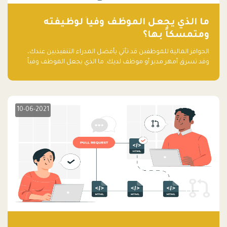
ما الذي يجعل الموظف وفياً لوظيفته
ومتمسكاً بها؟
الحوافز المالية للموظفين قد تأتي بأفضل المدراء التنفيذيين عندك،
وقد تسرق أمهر مدير أو موظف لديك. ما الذي يجعل الموظف وفياً
لوظيفته ويجعله متمسكاً بها؟
10-06-2021