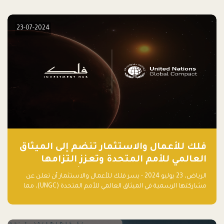
elevate your startup! Follow us @FalakHub
23-07-2024
فلك للأعمال والاستثمار تنضم إلى الميثاق
العالمي للأمم المتحدة وتعزز التزامها
بالاستدامة مع مسرعة فلاقشِب: تقنيات
الرياض، 23 يوليو 2024 - يسر فلك للأعمال والاستثمار أن تعلن عن
المناخ
مشاركتها الرسمية في الميثاق العالمي للأمم المتحدة (UNGC)، مما
يعزز التزامها بممارسات الأعمال المستدامة والمسؤولة.