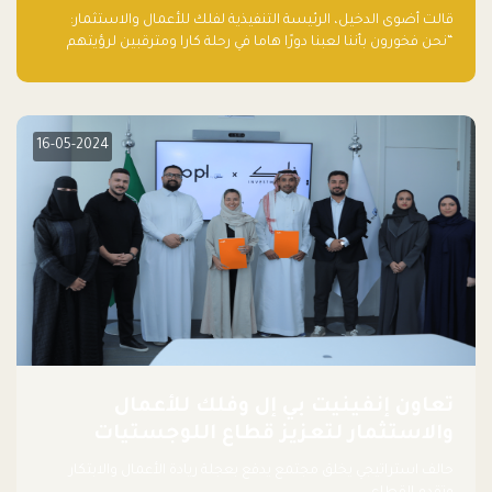
قالت أضوى الدخيل، الرئيسة التنفيذية لفلك للأعمال والاستثمار:
“نحن فخورون بأننا لعبنا دورًا هاما في رحلة كارا ومترقبين لرؤيتهم
يواصلون إحداث تأثير إيجابي على البيئة. إن التزامهم بالاستدامة ليس
جيدًا لكوكبنا فحسب، بل إنه جيد أيضًا للأعمال”.
16-05-2024
تعاون إنفينيت بي إل وفلك للأعمال
والاستثمار لتعزيز قطاع اللوجستيات
حالف استراتيجي يخلق مجتمع يدفع بعجلة ريادة الأعمال والابتكار