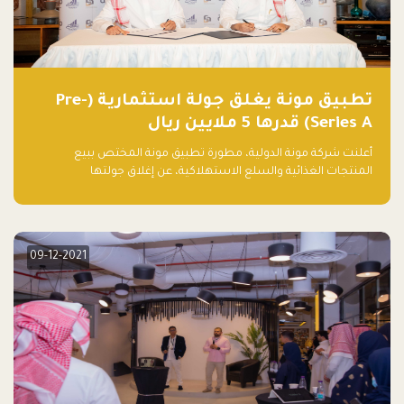
تطبيق مونة يغلق جولة استثمارية (Pre-
Series A) قدرها 5 ملايين ريال
أعلنت شركة مونة الدولية، مطورة تطبيق مونة المختص ببيع
المنتجات الغذائية والسلع الاستهلاكية، عن إغلاق جولتها
الاستثمارية (Pre- series A) بقيمة 5 ملايين ريال سعودي (1.3 مليون
دولار أمريكي)، بقيادة شركتي دعم المنشآت المحدودة وتسارع القابضة
– التابعة لشركة يزيد الراجحي القابضة.
09-12-2021