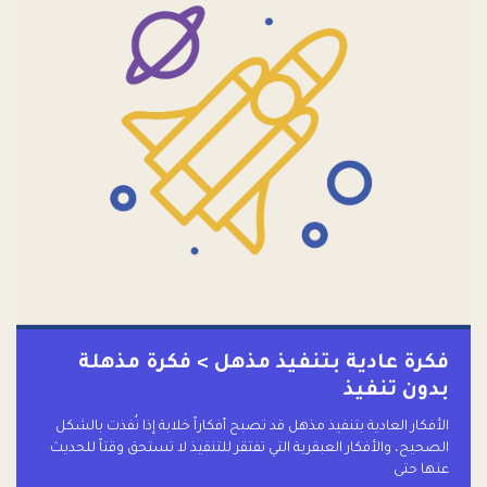
فكرة عادية بتنفيذ مذهل > فكرة مذهلة
بدون تنفيذ
الأفكار العادية بتنفيذ مذهل قد تصبح أفكاراً خلابة إذا نُفذت بالشكل
الصحيح، والأفكار العبقرية التي تفتقر للتنفيذ لا تستحق وقتاً للحديث
عنها حتى