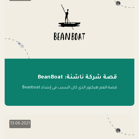
قصة شركة ناشئة: BeanBoat
قصة العم هيكتور الذي كان السبب في إنشاء Beanboat
13-06-2021