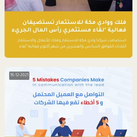
فلك ووادي مكة للاستثمار تستضيفان
فعالية "لقاء مستثمري رأس المال الجريء
في المنطقة"
استضافت شركتا وادي مكة للاستثمار وفلك للأعمال والاستثمار
الثلاثاء الموافق السادس والعشرين من شهر أكتوبر فعالية "لقاء
مستثمري رأس المال الجريء في المنطقة" الذي جمع أكثر من 30
مشاركاً من أبرز صناديق رأس المال الجريء وممثلي المؤسسات
الاستثمارية التقنية في المنطقة.
16-12-2021