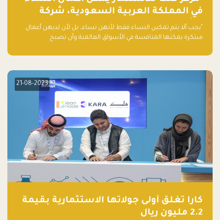
في المملكة العربية السعودية، شركة
ناشئة تلو الأخرى."
"يجب ألا يتم تمكين النساء فقط لأنهن نساء، بل لأن لديهن أعمال
مبتكرة يمكنها المنافسة في الأسواق العالمية وأن تصبح
"اليونيكورنز" التالية المولودة في المملكة العربية السعودية
21-08-2023
كارا تغلق أولى جولاتها الاستثمارية بقيمة
2.2 مليون ريال