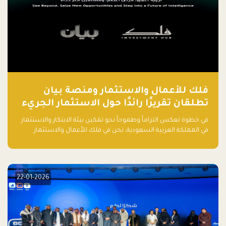
فلك للأعمال والاستثمار ومنصة بيان
تطلقان تقريرًا رائدًا حول الاستثمار الجريء
في الذكاء الاصطناعي بالمملكة العربية
في خطوة تعكس التزاماً وطموحاً نحو تمكين بيئة الابتكار والاستثمار
السعودية
في المملكة العربية السعودية, نحن في فلك للأعمال والاستثمار
بالتعاون مع منصة بيان نعلن عن إطلاق تقرير "الاستثمار الجريء في
الذكاء الاصطناعي: خارطة الطريق للمستثمرين ورواد الأعمال في
السعودية"
22-01-2026