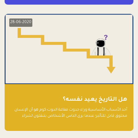
28-06-2020
هل التاريخ يعيد نفسه؟
أحد الأسباب الأساسية وراء حدوث فقاعة الدوت كوم هو أن الإنسان
مخلوق قابل للتأثير؛ عندما يرى الناس الأشخاص يتنقلون لشراء
أسهم شركات التكنولوجيا المبالغ في تقييمها في سوق الأوراق
المالية، فإنهم يقفزون للمشاركة بالفرص خوفًا من ضياع فرصة عابرة