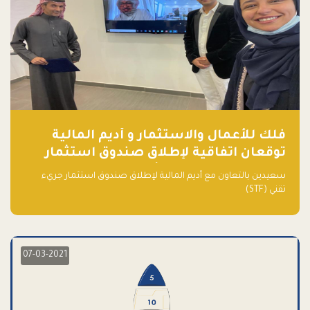
فلك للأعمال والاستثمار و أديم المالية
توقعان اتفاقية لإطلاق صندوق استثمار
جريء تقني (STF) - مشغل من قبل فـلك
سعيدين بالتعاون مع أديم المالية لإطلاق صندوق استثمار جريء
تقني (STF)
07-03-2021