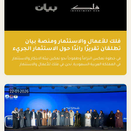
فلك للأعمال والاستثمار ومنصة بيان
تطلقان تقريرًا رائدًا حول الاستثمار الجريء
في الذكاء الاصطناعي بالمملكة العربية
في خطوة تعكس التزاماً وطموحاً نحو تمكين بيئة الابتكار والاستثمار
السعودية
في المملكة العربية السعودية, نحن في فلك للأعمال والاستثمار
بالتعاون مع منصة بيان نعلن عن إطلاق تقرير "الاستثمار الجريء في
الذكاء الاصطناعي: خارطة الطريق للمستثمرين ورواد الأعمال في
السعودية"
22-01-2026