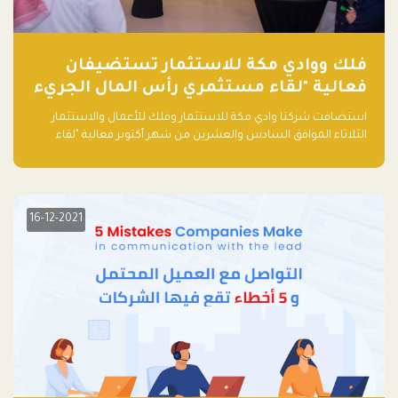
فلك ووادي مكة للاستثمار تستضيفان
فعالية "لقاء مستثمري رأس المال الجريء
في المنطقة"
استضافت شركتا وادي مكة للاستثمار وفلك للأعمال والاستثمار
الثلاثاء الموافق السادس والعشرين من شهر أكتوبر فعالية "لقاء
مستثمري رأس المال الجريء في المنطقة" الذي جمع أكثر من 30
مشاركاً من أبرز صناديق رأس المال الجريء وممثلي المؤسسات
الاستثمارية التقنية في المنطقة.
16-12-2021