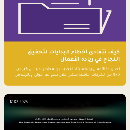
كيف تتفادى أخطاء البدايات لتحقيق
النجاح في ريادة الأعمال
تعد ريادة الأعمال رحلة مليئة بالتحديات والمخاطر، حيث أن أكثر من
70% من الشركات الناشئة تفشل خلال سنواتها الأولى. وبالرغم من
حماسة رواد الأعمال وطموحاتهم، فإن هناك أخطاء شائعة يقع فيها
الكثيرون في بداية رحلتهم، وهي التي قد تعرقل نجاحهم. في هذا
المقال، سنتعرف على أبرز هذه الأخطاء وكيفية تفاديها لضمان نجاح
مشروعك الناشئ.
17-02-2025