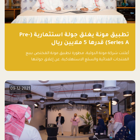
تطبيق مونة يغلق جولة استثمارية (Pre-
Series A) قدرها 5 ملايين ريال
أعلنت شركة مونة الدولية، مطورة تطبيق مونة المختص ببيع
المنتجات الغذائية والسلع الاستهلاكية، عن إغلاق جولتها
الاستثمارية (Pre- series A) بقيمة 5 ملايين ريال سعودي (1.3 مليون
دولار أمريكي)، بقيادة شركتي دعم المنشآت المحدودة وتسارع القابضة
– التابعة لشركة يزيد الراجحي القابضة.
09-12-2021