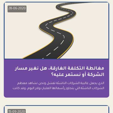
28-06-2020
مغالطة التكلفة الغارقة، هل نغير مسار
الشركة أو نستمر عليه؟
الذي يجعل غالبية الشركات الناشئة تفشل ونحن نشاهد معظم
الشركات الناشئة التي يتجاوز رأسمالها المليار دولار اليوم، وقد كانت
سابقاً على حافة الانهيار والفشل؟ ببساطة: التعلق بها.
15-09-2020