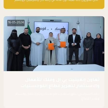
“نحن فخورون بأننا لعبنا دورًا هاما في رحلة كارا ومترقبين لرؤيتهم
يواصلون إحداث تأثير إيجابي على البيئة. إن التزامهم بالاستدامة ليس
جيدًا لكوكبنا فحسب، بل إنه جيد أيضًا للأعمال”.
16-05-2024
تعاون إنفينيت بي إل وفلك للأعمال
والاستثمار لتعزيز قطاع اللوجستيات
حالف استراتيجي يخلق مجتمع يدفع بعجلة ريادة الأعمال والابتكار
وتقدم القطاع.