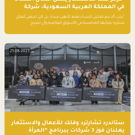
في المملكة العربية السعودية، شركة
ناشئة تلو الأخرى."
"يجب ألا يتم تمكين النساء فقط لأنهن نساء، بل لأن لديهن أعمال
مبتكرة يمكنها المنافسة في الأسواق العالمية وأن تصبح
"اليونيكورنز" التالية المولودة في المملكة العربية السعودية
21-08-2023
ستاندرد تشارترد وفلك للأعمال والاستثمار
يعلنان فوز 3 شركات ببرنامج “المرأة