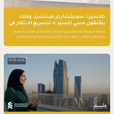
كلاسيرا، سوبرتشارجر فينتشرز، وفلك
يطلقون «سي إكسيد » لتسريع الابتكار في
تقنيات التعليم ومستقبل العمل
منصة مشتركة لبناء وتسريع الشركات الناشئة في تقنيات التعليم
ومستقبل العمل، تجمع خبرات كلاسيرا وسوبرتشارجر فينتشرز
ومجموعة فلك لدعم النمو والتوسع من المملكة إلى الأسواق
العالمية.
31-03-2026