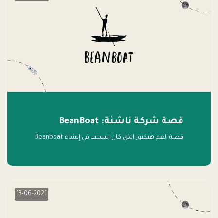
قصة شركة ناشئة: BeanBoat
قصة العم هيكتور الذي كان السبب في إنشاء Beanboat
13-06-2021