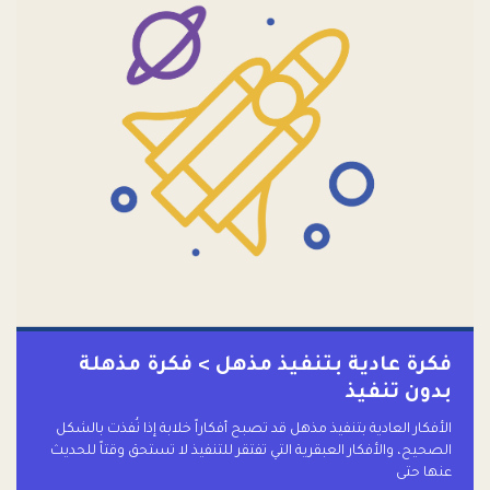
فكرة عادية بتنفيذ مذهل > فكرة مذهلة
بدون تنفيذ
الأفكار العادية بتنفيذ مذهل قد تصبح أفكاراً خلابة إذا نُفذت بالشكل
الصحيح، والأفكار العبقرية التي تفتقر للتنفيذ لا تستحق وقتاً للحديث
عنها حتى