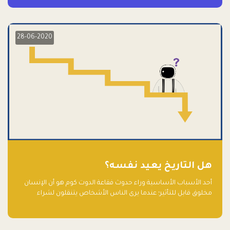
28-06-2020
هل التاريخ يعيد نفسه؟
أحد الأسباب الأساسية وراء حدوث فقاعة الدوت كوم هو أن الإنسان
مخلوق قابل للتأثير؛ عندما يرى الناس الأشخاص يتنقلون لشراء
أسهم شركات التكنولوجيا المبالغ في تقييمها في سوق الأوراق
المالية، فإنهم يقفزون للمشاركة بالفرص خوفًا من ضياع فرصة عابرة