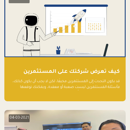
كيف تعرض شركتك على المستثمرين
قد يكون التحدث إلى المستثمرين مخيفًا، لكن لا يجب أن يكون كذلك،
فأسئلة المستثمرين ليست صعبة أو معقدة، ويمكنك توقعها
والاستعداد لها جيدًا مسبقًا
04-03-2021