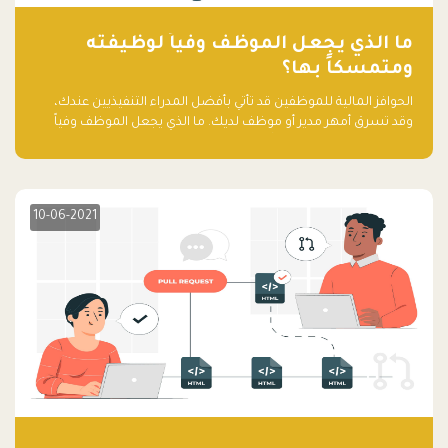
ما الذي يجعل الموظف وفياً لوظيفته
ومتمسكاً بها؟
الحوافز المالية للموظفين قد تأتي بأفضل المدراء التنفيذيين عندك،
وقد تسرق أمهر مدير أو موظف لديك. ما الذي يجعل الموظف وفياً
لوظيفته ويجعله متمسكاً بها؟
10-06-2021