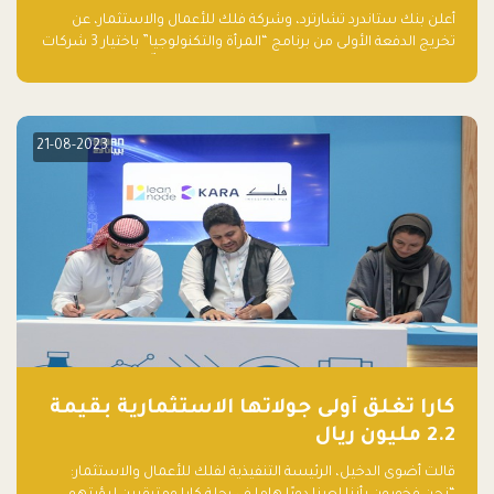
والتكنولوجيا”
أعلن بنك ستاندرد تشارترد، وشركة فلك للأعمال والاستثمار، عن
تخريج الدفعة الأولى من برنامج “المرأة والتكنولوجيا” باختيار 3 شركات
ناشئة تقودها نساء من قبل لجنة مستقلة من الحكّام. وقدمت رائدات
الأعمال، اللواتي خضعن لبرنامج حاضنة مدته 8 أسابيع، أفكاراً مبتكرة
في مختلف القطاعات، بما فيها التكنولوجيا المالية والصحية والعقارية
والترفيه التعليمي
21-08-2023
كارا تغلق أولى جولاتها الاستثمارية بقيمة
2.2 مليون ريال
قالت أضوى الدخيل، الرئيسة التنفيذية لفلك للأعمال والاستثمار: