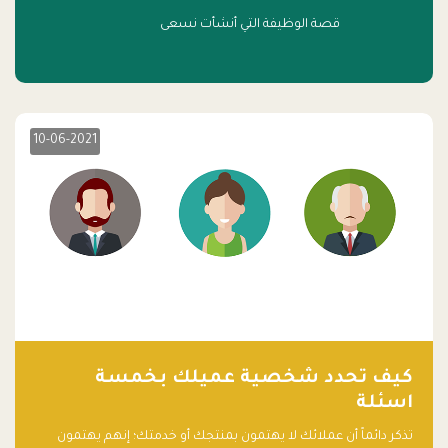
قصة الوظيفة التي أنشأت نسعى
10-06-2021
كيف تحدد شخصية عميلك بخمسة
اسئلة
تذكر دائماً أن عملائك لا يهتمون بمنتجك أو خدمتك؛ إنهم يهتمون