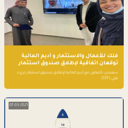
فلك للأعمال والاستثمار و أديم المالية
توقعان اتفاقية لإطلاق صندوق استثمار
جريء تقني (STF) - مشغل من قبل فـلك
سعيدين بالتعاون مع أديم المالية لإطلاق صندوق استثمار جريء
تقني (STF)
07-03-2021