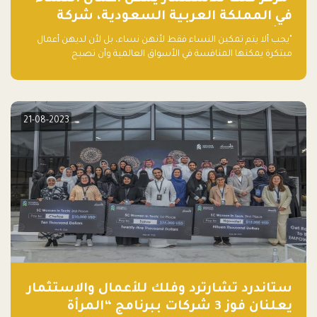
في المملكة العربية السعودية، شركة
ناشئة تلو الأخرى."
"يجب ألا يتم تمكين النساء فقط لأنهن نساء، بل لأن لديهن أعمال
مبتكرة يمكنها المنافسة في الأسواق العالمية وأن تصبح
"اليونيكورنز" التالية المولودة في المملكة العربية السعودية
21-08-2023
ستاندرد تشارترد وفلك للأعمال والاستثمار
يعلنان فوز 3 شركات ببرنامج “المرأة