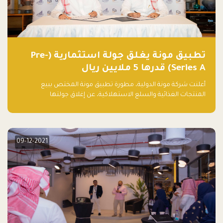
تطبيق مونة يغلق جولة استثمارية (Pre-
Series A) قدرها 5 ملايين ريال
أعلنت شركة مونة الدولية، مطورة تطبيق مونة المختص ببيع
المنتجات الغذائية والسلع الاستهلاكية، عن إغلاق جولتها
الاستثمارية (Pre- series A) بقيمة 5 ملايين ريال سعودي (1.3 مليون
دولار أمريكي)، بقيادة شركتي دعم المنشآت المحدودة وتسارع القابضة
– التابعة لشركة يزيد الراجحي القابضة.
09-12-2021