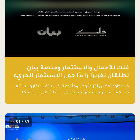
فلك للأعمال والاستثمار ومنصة بيان
تطلقان تقريرًا رائدًا حول الاستثمار الجريء
في الذكاء الاصطناعي بالمملكة العربية
في خطوة تعكس التزاماً وطموحاً نحو تمكين بيئة الابتكار والاستثمار
السعودية
في المملكة العربية السعودية, نحن في فلك للأعمال والاستثمار
بالتعاون مع منصة بيان نعلن عن إطلاق تقرير "الاستثمار الجريء في
الذكاء الاصطناعي: خارطة الطريق للمستثمرين ورواد الأعمال في
السعودية"
22-01-2026