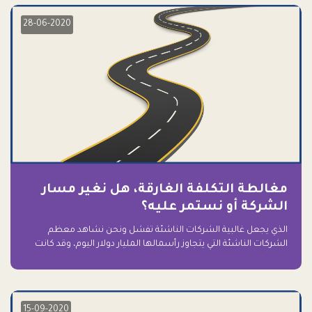
28-06-2020
مغالطة التكلفة الغارقة، هل نغير مسار
الشركة أو نستمر عليه؟
الذي يجعل غالبية الشركات الناشئة تفشل ونحن نشاهد معظم
الشركات الناشئة التي يتجاوز رأسمالها المليار دولار اليوم، وقد كانت
سابقاً على حافة الانهيار والفشل؟ ببساطة: التعلق بها.
15-09-2020