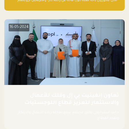
“نحن فخورون بأننا لعبنا دورًا هاما في رحلة كارا ومترقبين لرؤيتهم
يواصلون إحداث تأثير إيجابي على البيئة. إن التزامهم بالاستدامة ليس
جيدًا لكوكبنا فحسب، بل إنه جيد أيضًا للأعمال”.
16-05-2024
تعاون إنفينيت بي إل وفلك للأعمال
والاستثمار لتعزيز قطاع اللوجستيات
حالف استراتيجي يخلق مجتمع يدفع بعجلة ريادة الأعمال والابتكار
وتقدم القطاع.