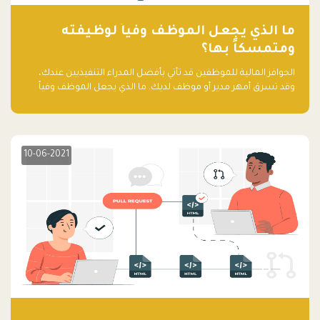
ما الذي يجعل الموظف وفياً لوظيفته
ومتمسكاً بها؟
الحوافز المالية للموظفين قد تأتي بأفضل المدراء التنفيذيين عندك،
وقد تسرق أمهر مدير أو موظف لديك. ما الذي يجعل الموظف وفياً
لوظيفته ويجعله متمسكاً بها؟
10-06-2021