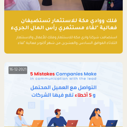
فلك ووادي مكة للاستثمار تستضيفان
فعالية "لقاء مستثمري رأس المال الجريء
في المنطقة"
استضافت شركتا وادي مكة للاستثمار وفلك للأعمال والاستثمار
الثلاثاء الموافق السادس والعشرين من شهر أكتوبر فعالية "لقاء
مستثمري رأس المال الجريء في المنطقة" الذي جمع أكثر من 30
مشاركاً من أبرز صناديق رأس المال الجريء وممثلي المؤسسات
الاستثمارية التقنية في المنطقة.
16-12-2021