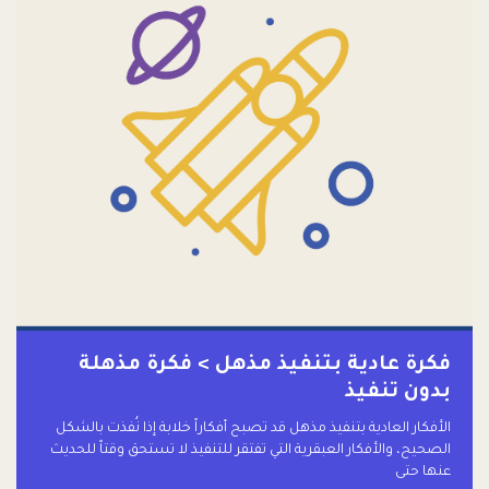
فكرة عادية بتنفيذ مذهل > فكرة مذهلة
بدون تنفيذ
الأفكار العادية بتنفيذ مذهل قد تصبح أفكاراً خلابة إذا نُفذت بالشكل
الصحيح، والأفكار العبقرية التي تفتقر للتنفيذ لا تستحق وقتاً للحديث
عنها حتى