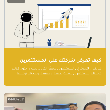
كيف تعرض شركتك على المستثمرين
قد يكون التحدث إلى المستثمرين مخيفًا، لكن لا يجب أن يكون كذلك،
فأسئلة المستثمرين ليست صعبة أو معقدة، ويمكنك توقعها
والاستعداد لها جيدًا مسبقًا
04-03-2021