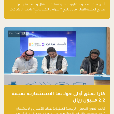
والتكنولوجيا”
أعلن بنك ستاندرد تشارترد، وشركة فلك للأعمال والاستثمار، عن
تخريج الدفعة الأولى من برنامج “المرأة والتكنولوجيا” باختيار 3 شركات
ناشئة تقودها نساء من قبل لجنة مستقلة من الحكّام. وقدمت رائدات
الأعمال، اللواتي خضعن لبرنامج حاضنة مدته 8 أسابيع، أفكاراً مبتكرة
في مختلف القطاعات، بما فيها التكنولوجيا المالية والصحية والعقارية
والترفيه التعليمي
21-08-2023
كارا تغلق أولى جولاتها الاستثمارية بقيمة
2.2 مليون ريال
قالت أضوى الدخيل، الرئيسة التنفيذية لفلك للأعمال والاستثمار: