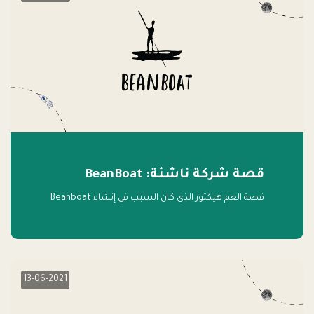
قصة شركة ناشئة: BeanBoat
قصة العم هيكتور الذي كان السبب في إنشاء Beanboat
13-06-2021