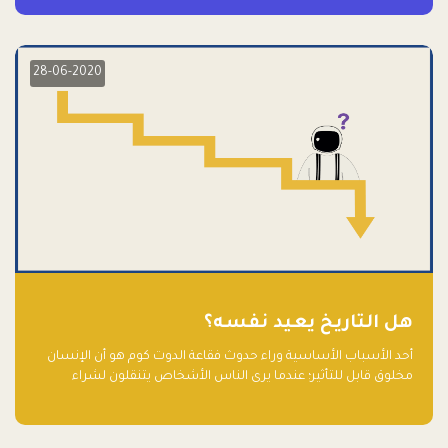
28-06-2020
هل التاريخ يعيد نفسه؟
أحد الأسباب الأساسية وراء حدوث فقاعة الدوت كوم هو أن الإنسان
مخلوق قابل للتأثير؛ عندما يرى الناس الأشخاص يتنقلون لشراء
أسهم شركات التكنولوجيا المبالغ في تقييمها في سوق الأوراق
المالية، فإنهم يقفزون للمشاركة بالفرص خوفًا من ضياع فرصة عابرة