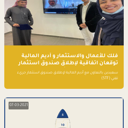
فلك للأعمال والاستثمار و أديم المالية
توقعان اتفاقية لإطلاق صندوق استثمار
جريء تقني (STF) - مشغل من قبل فـلك
سعيدين بالتعاون مع أديم المالية لإطلاق صندوق استثمار جريء
تقني (STF)
07-03-2021