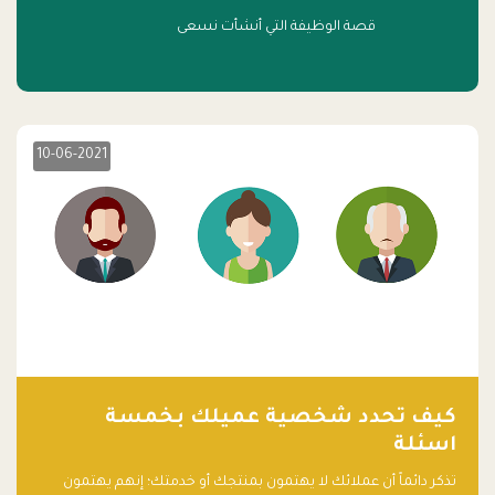
قصة الوظيفة التي أنشأت نسعى
10-06-2021
كيف تحدد شخصية عميلك بخمسة
اسئلة
تذكر دائماً أن عملائك لا يهتمون بمنتجك أو خدمتك؛ إنهم يهتمون