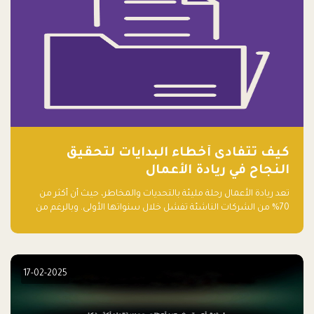
كيف تتفادى أخطاء البدايات لتحقيق
النجاح في ريادة الأعمال
تعد ريادة الأعمال رحلة مليئة بالتحديات والمخاطر، حيث أن أكثر من
70% من الشركات الناشئة تفشل خلال سنواتها الأولى. وبالرغم من
حماسة رواد الأعمال وطموحاتهم، فإن هناك أخطاء شائعة يقع فيها
الكثيرون في بداية رحلتهم، وهي التي قد تعرقل نجاحهم. في هذا
المقال، سنتعرف على أبرز هذه الأخطاء وكيفية تفاديها لضمان نجاح
مشروعك الناشئ.
17-02-2025