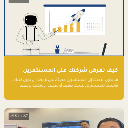
كيف تعرض شركتك على المستثمرين
قد يكون التحدث إلى المستثمرين مخيفًا، لكن لا يجب أن يكون كذلك،
فأسئلة المستثمرين ليست صعبة أو معقدة، ويمكنك توقعها
والاستعداد لها جيدًا مسبقًا
04-03-2021