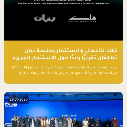
فلك للأعمال والاستثمار ومنصة بيان
تطلقان تقريرًا رائدًا حول الاستثمار الجريء
في الذكاء الاصطناعي بالمملكة العربية
في خطوة تعكس التزاماً وطموحاً نحو تمكين بيئة الابتكار والاستثمار
السعودية
في المملكة العربية السعودية, نحن في فلك للأعمال والاستثمار
بالتعاون مع منصة بيان نعلن عن إطلاق تقرير "الاستثمار الجريء في
الذكاء الاصطناعي: خارطة الطريق للمستثمرين ورواد الأعمال في
السعودية"
22-01-2026