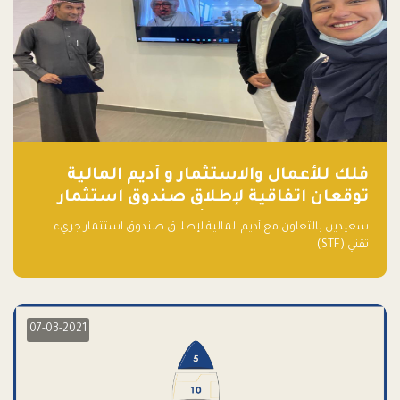
فلك للأعمال والاستثمار و أديم المالية
توقعان اتفاقية لإطلاق صندوق استثمار
جريء تقني (STF) - مشغل من قبل فـلك
سعيدين بالتعاون مع أديم المالية لإطلاق صندوق استثمار جريء
تقني (STF)
07-03-2021