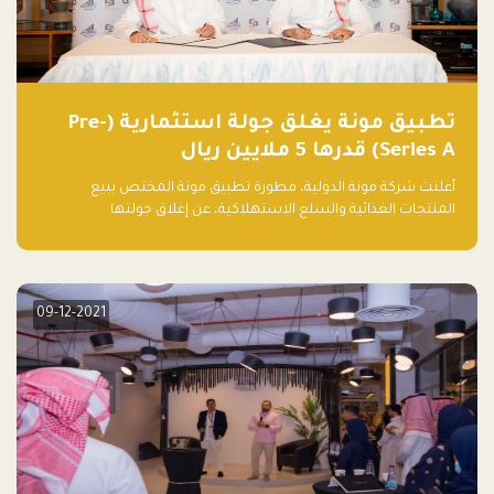
تطبيق مونة يغلق جولة استثمارية (Pre-
Series A) قدرها 5 ملايين ريال
أعلنت شركة مونة الدولية، مطورة تطبيق مونة المختص ببيع
المنتجات الغذائية والسلع الاستهلاكية، عن إغلاق جولتها
الاستثمارية (Pre- series A) بقيمة 5 ملايين ريال سعودي (1.3 مليون
دولار أمريكي)، بقيادة شركتي دعم المنشآت المحدودة وتسارع القابضة
– التابعة لشركة يزيد الراجحي القابضة.
09-12-2021