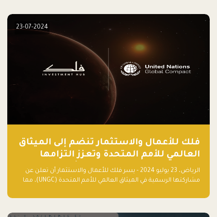
elevate your startup! Follow us @FalakHub
23-07-2024
فلك للأعمال والاستثمار تنضم إلى الميثاق
العالمي للأمم المتحدة وتعزز التزامها
بالاستدامة مع مسرعة فلاقشِب: تقنيات
الرياض، 23 يوليو 2024 - يسر فلك للأعمال والاستثمار أن تعلن عن
المناخ
مشاركتها الرسمية في الميثاق العالمي للأمم المتحدة (UNGC)، مما
يعزز التزامها بممارسات الأعمال المستدامة والمسؤولة.