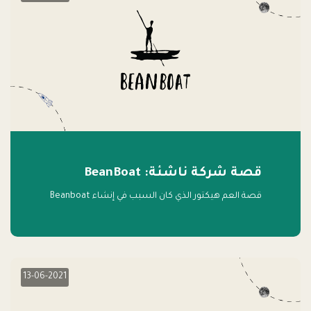
قصة شركة ناشئة: BeanBoat
قصة العم هيكتور الذي كان السبب في إنشاء Beanboat
13-06-2021