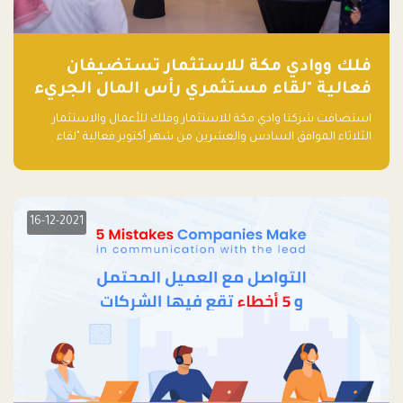
فلك ووادي مكة للاستثمار تستضيفان
فعالية "لقاء مستثمري رأس المال الجريء
في المنطقة"
استضافت شركتا وادي مكة للاستثمار وفلك للأعمال والاستثمار
الثلاثاء الموافق السادس والعشرين من شهر أكتوبر فعالية "لقاء
مستثمري رأس المال الجريء في المنطقة" الذي جمع أكثر من 30
مشاركاً من أبرز صناديق رأس المال الجريء وممثلي المؤسسات
الاستثمارية التقنية في المنطقة.
16-12-2021