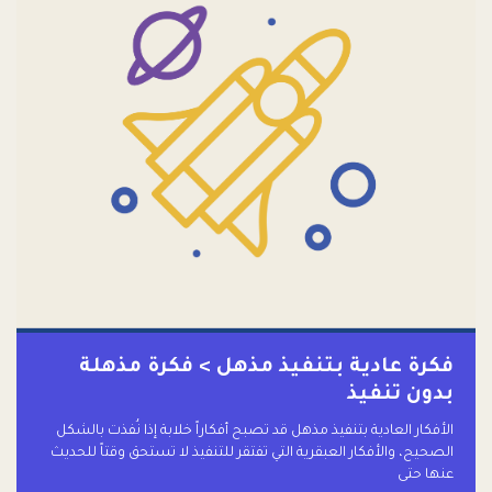
فكرة عادية بتنفيذ مذهل > فكرة مذهلة
بدون تنفيذ
الأفكار العادية بتنفيذ مذهل قد تصبح أفكاراً خلابة إذا نُفذت بالشكل
الصحيح، والأفكار العبقرية التي تفتقر للتنفيذ لا تستحق وقتاً للحديث
عنها حتى