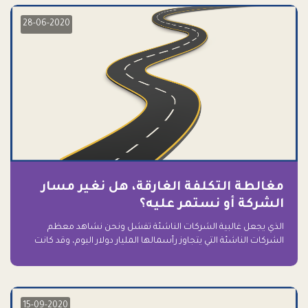
28-06-2020
مغالطة التكلفة الغارقة، هل نغير مسار
الشركة أو نستمر عليه؟
الذي يجعل غالبية الشركات الناشئة تفشل ونحن نشاهد معظم
الشركات الناشئة التي يتجاوز رأسمالها المليار دولار اليوم، وقد كانت
سابقاً على حافة الانهيار والفشل؟ ببساطة: التعلق بها.
15-09-2020