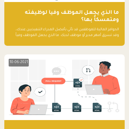
ما الذي يجعل الموظف وفياً لوظيفته
ومتمسكاً بها؟
الحوافز المالية للموظفين قد تأتي بأفضل المدراء التنفيذيين عندك،
وقد تسرق أمهر مدير أو موظف لديك. ما الذي يجعل الموظف وفياً
لوظيفته ويجعله متمسكاً بها؟
10-06-2021