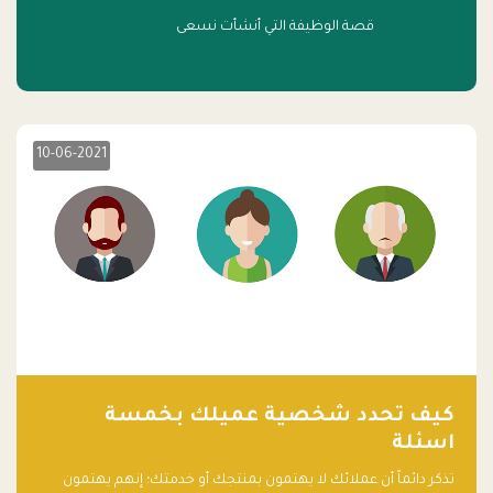
قصة الوظيفة التي أنشأت نسعى
10-06-2021
كيف تحدد شخصية عميلك بخمسة
اسئلة
تذكر دائماً أن عملائك لا يهتمون بمنتجك أو خدمتك؛ إنهم يهتمون