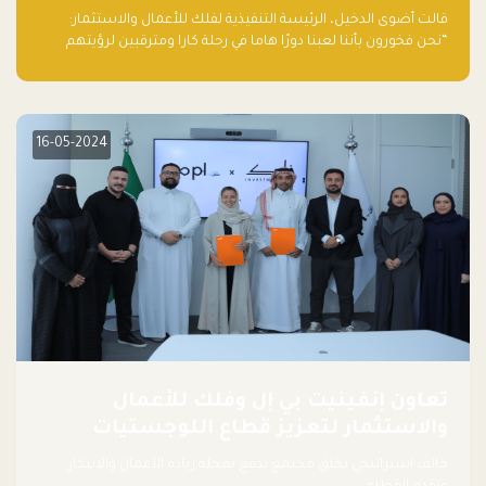
قالت أضوى الدخيل، الرئيسة التنفيذية لفلك للأعمال والاستثمار:
“نحن فخورون بأننا لعبنا دورًا هاما في رحلة كارا ومترقبين لرؤيتهم
يواصلون إحداث تأثير إيجابي على البيئة. إن التزامهم بالاستدامة ليس
جيدًا لكوكبنا فحسب، بل إنه جيد أيضًا للأعمال”.
16-05-2024
تعاون إنفينيت بي إل وفلك للأعمال
والاستثمار لتعزيز قطاع اللوجستيات
حالف استراتيجي يخلق مجتمع يدفع بعجلة ريادة الأعمال والابتكار