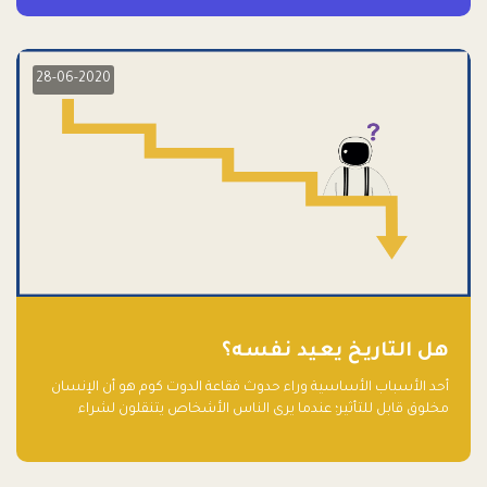
28-06-2020
هل التاريخ يعيد نفسه؟
أحد الأسباب الأساسية وراء حدوث فقاعة الدوت كوم هو أن الإنسان
مخلوق قابل للتأثير؛ عندما يرى الناس الأشخاص يتنقلون لشراء
أسهم شركات التكنولوجيا المبالغ في تقييمها في سوق الأوراق
المالية، فإنهم يقفزون للمشاركة بالفرص خوفًا من ضياع فرصة عابرة