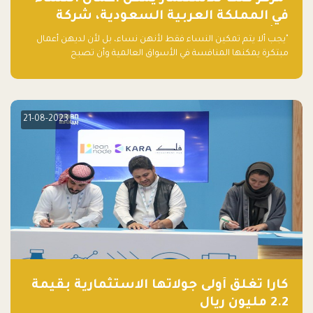
في المملكة العربية السعودية، شركة
ناشئة تلو الأخرى."
"يجب ألا يتم تمكين النساء فقط لأنهن نساء، بل لأن لديهن أعمال
مبتكرة يمكنها المنافسة في الأسواق العالمية وأن تصبح
"اليونيكورنز" التالية المولودة في المملكة العربية السعودية
21-08-2023
كارا تغلق أولى جولاتها الاستثمارية بقيمة
2.2 مليون ريال