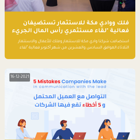
فلك ووادي مكة للاستثمار تستضيفان
فعالية "لقاء مستثمري رأس المال الجريء
في المنطقة"
استضافت شركتا وادي مكة للاستثمار وفلك للأعمال والاستثمار
الثلاثاء الموافق السادس والعشرين من شهر أكتوبر فعالية "لقاء
مستثمري رأس المال الجريء في المنطقة" الذي جمع أكثر من 30
مشاركاً من أبرز صناديق رأس المال الجريء وممثلي المؤسسات
الاستثمارية التقنية في المنطقة.
16-12-2021