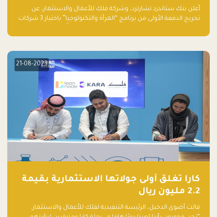
والتكنولوجيا”
أعلن بنك ستاندرد تشارترد، وشركة فلك للأعمال والاستثمار، عن
تخريج الدفعة الأولى من برنامج “المرأة والتكنولوجيا” باختيار 3 شركات
ناشئة تقودها نساء من قبل لجنة مستقلة من الحكّام. وقدمت رائدات
الأعمال، اللواتي خضعن لبرنامج حاضنة مدته 8 أسابيع، أفكاراً مبتكرة
في مختلف القطاعات، بما فيها التكنولوجيا المالية والصحية والعقارية
والترفيه التعليمي
21-08-2023
كارا تغلق أولى جولاتها الاستثمارية بقيمة
2.2 مليون ريال
قالت أضوى الدخيل، الرئيسة التنفيذية لفلك للأعمال والاستثمار: