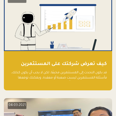
كيف تعرض شركتك على المستثمرين
قد يكون التحدث إلى المستثمرين مخيفًا، لكن لا يجب أن يكون كذلك،
فأسئلة المستثمرين ليست صعبة أو معقدة، ويمكنك توقعها
والاستعداد لها جيدًا مسبقًا
04-03-2021