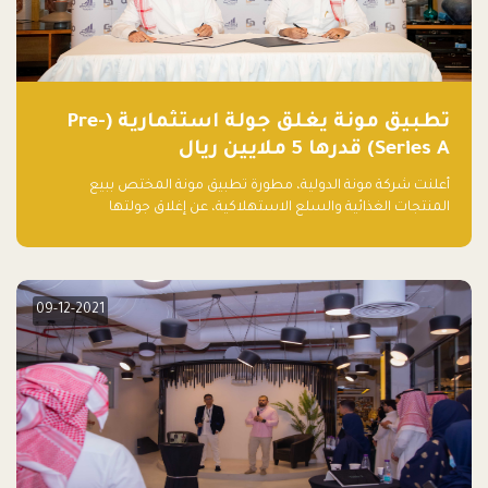
تطبيق مونة يغلق جولة استثمارية (Pre-
Series A) قدرها 5 ملايين ريال
أعلنت شركة مونة الدولية، مطورة تطبيق مونة المختص ببيع
المنتجات الغذائية والسلع الاستهلاكية، عن إغلاق جولتها
الاستثمارية (Pre- series A) بقيمة 5 ملايين ريال سعودي (1.3 مليون
دولار أمريكي)، بقيادة شركتي دعم المنشآت المحدودة وتسارع القابضة
– التابعة لشركة يزيد الراجحي القابضة.
09-12-2021