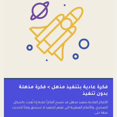
فكرة عادية بتنفيذ مذهل > فكرة مذهلة
بدون تنفيذ
الأفكار العادية بتنفيذ مذهل قد تصبح أفكاراً خلابة إذا نُفذت بالشكل
الصحيح، والأفكار العبقرية التي تفتقر للتنفيذ لا تستحق وقتاً للحديث
عنها حتى