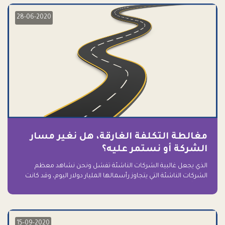
28-06-2020
مغالطة التكلفة الغارقة، هل نغير مسار
الشركة أو نستمر عليه؟
الذي يجعل غالبية الشركات الناشئة تفشل ونحن نشاهد معظم
الشركات الناشئة التي يتجاوز رأسمالها المليار دولار اليوم، وقد كانت
سابقاً على حافة الانهيار والفشل؟ ببساطة: التعلق بها.
15-09-2020