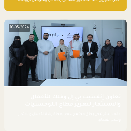
“نحن فخورون بأننا لعبنا دورًا هاما في رحلة كارا ومترقبين لرؤيتهم
يواصلون إحداث تأثير إيجابي على البيئة. إن التزامهم بالاستدامة ليس
جيدًا لكوكبنا فحسب، بل إنه جيد أيضًا للأعمال”.
16-05-2024
تعاون إنفينيت بي إل وفلك للأعمال
والاستثمار لتعزيز قطاع اللوجستيات
حالف استراتيجي يخلق مجتمع يدفع بعجلة ريادة الأعمال والابتكار
وتقدم القطاع.