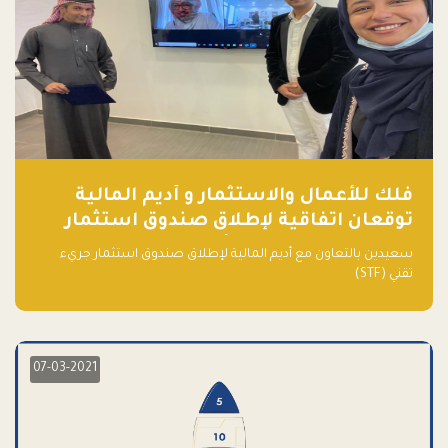
فلك للأعمال والاستثمار و أديم المالية
توقعان اتفاقية لإطلاق صندوق استثمار
جريء تقني (STF) - مشغل من قبل فـلك
سعيدين بالتعاون مع أديم المالية لإطلاق صندوق استثمار جريء
تقني (STF)
07-03-2021