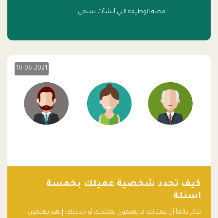
قصة الوظيفة التي أنشأت نسعى
10-06-2021
كيف تحدد شخصية عميلك بخمسة
اسئلة
تذكر دائماً أن عملائك لا يهتمون بمنتجك أو خدمتك؛ إنهم يهتمون