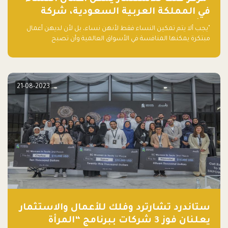
في المملكة العربية السعودية، شركة
ناشئة تلو الأخرى."
"يجب ألا يتم تمكين النساء فقط لأنهن نساء، بل لأن لديهن أعمال
مبتكرة يمكنها المنافسة في الأسواق العالمية وأن تصبح
"اليونيكورنز" التالية المولودة في المملكة العربية السعودية
21-08-2023
ستاندرد تشارترد وفلك للأعمال والاستثمار
يعلنان فوز 3 شركات ببرنامج “المرأة