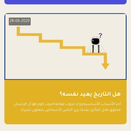
28-06-2020
هل التاريخ يعيد نفسه؟
أحد الأسباب الأساسية وراء حدوث فقاعة الدوت كوم هو أن الإنسان
مخلوق قابل للتأثير؛ عندما يرى الناس الأشخاص يتنقلون لشراء
أسهم شركات التكنولوجيا المبالغ في تقييمها في سوق الأوراق
المالية، فإنهم يقفزون للمشاركة بالفرص خوفًا من ضياع فرصة عابرة