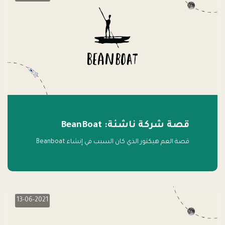
قصة شركة ناشئة: BeanBoat
قصة العم هيكتور الذي كان السبب في إنشاء Beanboat
13-06-2021