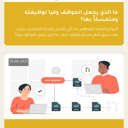
ما الذي يجعل الموظف وفياً لوظيفته
ومتمسكاً بها؟
الحوافز المالية للموظفين قد تأتي بأفضل المدراء التنفيذيين عندك،
وقد تسرق أمهر مدير أو موظف لديك. ما الذي يجعل الموظف وفياً
لوظيفته ويجعله متمسكاً بها؟
10-06-2021