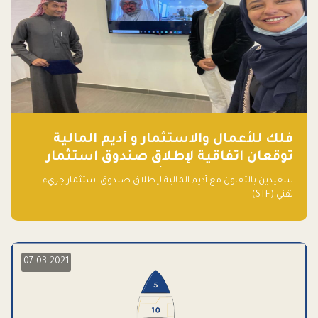
فلك للأعمال والاستثمار و أديم المالية
توقعان اتفاقية لإطلاق صندوق استثمار
جريء تقني (STF) - مشغل من قبل فـلك
سعيدين بالتعاون مع أديم المالية لإطلاق صندوق استثمار جريء
تقني (STF)
07-03-2021