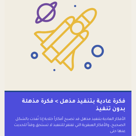
فكرة عادية بتنفيذ مذهل > فكرة مذهلة
بدون تنفيذ
الأفكار العادية بتنفيذ مذهل قد تصبح أفكاراً خلابة إذا نُفذت بالشكل
الصحيح، والأفكار العبقرية التي تفتقر للتنفيذ لا تستحق وقتاً للحديث
عنها حتى