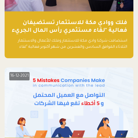
فلك ووادي مكة للاستثمار تستضيفان
فعالية "لقاء مستثمري رأس المال الجريء
في المنطقة"
استضافت شركتا وادي مكة للاستثمار وفلك للأعمال والاستثمار
الثلاثاء الموافق السادس والعشرين من شهر أكتوبر فعالية "لقاء
مستثمري رأس المال الجريء في المنطقة" الذي جمع أكثر من 30
مشاركاً من أبرز صناديق رأس المال الجريء وممثلي المؤسسات
الاستثمارية التقنية في المنطقة.
16-12-2021