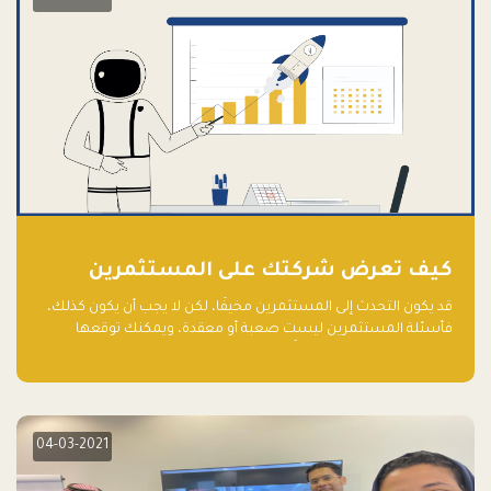
كيف تعرض شركتك على المستثمرين
قد يكون التحدث إلى المستثمرين مخيفًا، لكن لا يجب أن يكون كذلك،
فأسئلة المستثمرين ليست صعبة أو معقدة، ويمكنك توقعها
والاستعداد لها جيدًا مسبقًا
04-03-2021