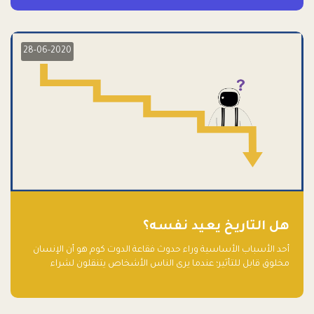
28-06-2020
هل التاريخ يعيد نفسه؟
أحد الأسباب الأساسية وراء حدوث فقاعة الدوت كوم هو أن الإنسان
مخلوق قابل للتأثير؛ عندما يرى الناس الأشخاص يتنقلون لشراء
أسهم شركات التكنولوجيا المبالغ في تقييمها في سوق الأوراق
المالية، فإنهم يقفزون للمشاركة بالفرص خوفًا من ضياع فرصة عابرة