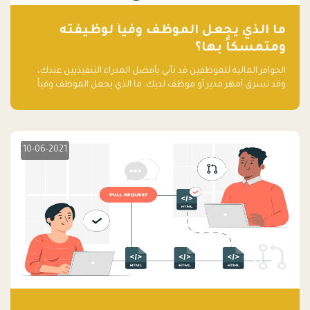
ما الذي يجعل الموظف وفياً لوظيفته
ومتمسكاً بها؟
الحوافز المالية للموظفين قد تأتي بأفضل المدراء التنفيذيين عندك،
وقد تسرق أمهر مدير أو موظف لديك. ما الذي يجعل الموظف وفياً
لوظيفته ويجعله متمسكاً بها؟
10-06-2021