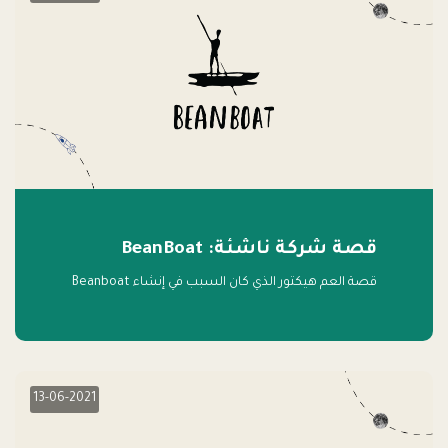
قصة شركة ناشئة: BeanBoat
قصة العم هيكتور الذي كان السبب في إنشاء Beanboat
13-06-2021