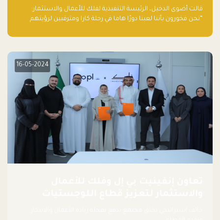
قالت أضوى الدخيل، الرئيسة التنفيذية لفلك للأعمال والاستثمار:
“نحن فخورون بأننا لعبنا دورًا هاما في رحلة كارا ومترقبين لرؤيتهم
يواصلون إحداث تأثير إيجابي على البيئة. إن التزامهم بالاستدامة ليس
جيدًا لكوكبنا فحسب، بل إنه جيد أيضًا للأعمال”.
16-05-2024
تعاون إنفينيت بي إل وفلك للأعمال
والاستثمار لتعزيز قطاع اللوجستيات
حالف استراتيجي يخلق مجتمع يدفع بعجلة ريادة الأعمال والابتكار