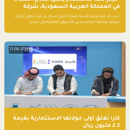
في المملكة العربية السعودية، شركة
ناشئة تلو الأخرى."
"يجب ألا يتم تمكين النساء فقط لأنهن نساء، بل لأن لديهن أعمال
مبتكرة يمكنها المنافسة في الأسواق العالمية وأن تصبح
"اليونيكورنز" التالية المولودة في المملكة العربية السعودية
21-08-2023
كارا تغلق أولى جولاتها الاستثمارية بقيمة
2.2 مليون ريال