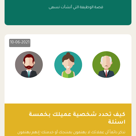
قصة الوظيفة التي أنشأت نسعى
10-06-2021
كيف تحدد شخصية عميلك بخمسة
اسئلة
تذكر دائماً أن عملائك لا يهتمون بمنتجك أو خدمتك؛ إنهم يهتمون