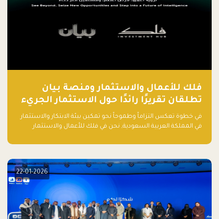
فلك للأعمال والاستثمار ومنصة بيان
تطلقان تقريرًا رائدًا حول الاستثمار الجريء
في الذكاء الاصطناعي بالمملكة العربية
في خطوة تعكس التزاماً وطموحاً نحو تمكين بيئة الابتكار والاستثمار
السعودية
في المملكة العربية السعودية, نحن في فلك للأعمال والاستثمار
بالتعاون مع منصة بيان نعلن عن إطلاق تقرير "الاستثمار الجريء في
الذكاء الاصطناعي: خارطة الطريق للمستثمرين ورواد الأعمال في
السعودية"
22-01-2026