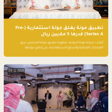
تطبيق مونة يغلق جولة استثمارية (Pre-
Series A) قدرها 5 ملايين ريال
أعلنت شركة مونة الدولية، مطورة تطبيق مونة المختص ببيع
المنتجات الغذائية والسلع الاستهلاكية، عن إغلاق جولتها
الاستثمارية (Pre- series A) بقيمة 5 ملايين ريال سعودي (1.3 مليون
دولار أمريكي)، بقيادة شركتي دعم المنشآت المحدودة وتسارع القابضة
– التابعة لشركة يزيد الراجحي القابضة.
09-12-2021