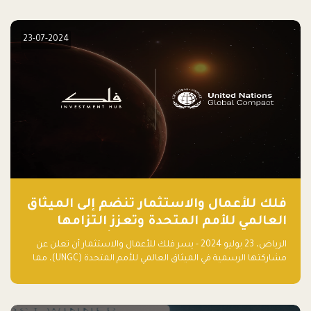
elevate your startup! Follow us @FalakHub
23-07-2024
فلك للأعمال والاستثمار تنضم إلى الميثاق
العالمي للأمم المتحدة وتعزز التزامها
بالاستدامة مع مسرعة فلاقشِب: تقنيات
الرياض، 23 يوليو 2024 - يسر فلك للأعمال والاستثمار أن تعلن عن
المناخ
مشاركتها الرسمية في الميثاق العالمي للأمم المتحدة (UNGC)، مما
يعزز التزامها بممارسات الأعمال المستدامة والمسؤولة.