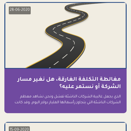
28-06-2020
مغالطة التكلفة الغارقة، هل نغير مسار
الشركة أو نستمر عليه؟
الذي يجعل غالبية الشركات الناشئة تفشل ونحن نشاهد معظم
الشركات الناشئة التي يتجاوز رأسمالها المليار دولار اليوم، وقد كانت
سابقاً على حافة الانهيار والفشل؟ ببساطة: التعلق بها.
15-09-2020