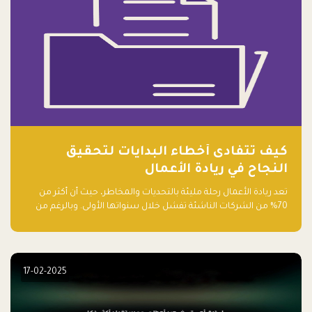
كيف تتفادى أخطاء البدايات لتحقيق
النجاح في ريادة الأعمال
تعد ريادة الأعمال رحلة مليئة بالتحديات والمخاطر، حيث أن أكثر من
70% من الشركات الناشئة تفشل خلال سنواتها الأولى. وبالرغم من
حماسة رواد الأعمال وطموحاتهم، فإن هناك أخطاء شائعة يقع فيها
الكثيرون في بداية رحلتهم، وهي التي قد تعرقل نجاحهم. في هذا
المقال، سنتعرف على أبرز هذه الأخطاء وكيفية تفاديها لضمان نجاح
مشروعك الناشئ.
17-02-2025